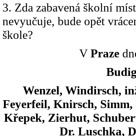
3. Zda zabavená školní míst
nevyučuje, bude opět vráce
škole?
V
Praze
dn
Budig
Wenzel, Windirsch, inž
Feyerfeil, Knirsch, Simm, 
Křepek, Zierhut, Schubert
Dr. Luschka, Dr