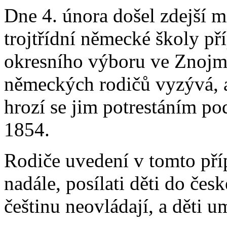
Dne 4. února došel zdejší m
trojtřídní německé školy př
okresního výboru ve Znojmě
německých rodičů vyzývá, ab
hrozí se jim potrestáním pod
1854.
Rodiče uvedení v tomto přípi
nadále, posílati děti do čes
češtinu neovládají, a děti 