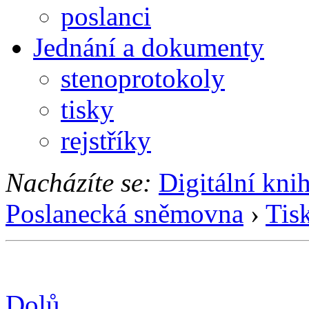
poslanci
Jednání a dokumenty
stenoprotokoly
tisky
rejstříky
Nacházíte se:
Digitální kni
Poslanecká sněmovna
›
Tis
Dolů