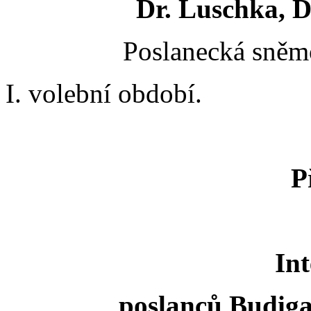
Dr. Luschka, Dr
Poslanecká sněmo
I. volební období.
P
Int
poslanců Budiga