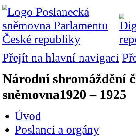
Přejít na hlavní navigaci
Př
Národní shromáždění č
sněmovna
1920 – 1925
Úvod
Poslanci a orgány