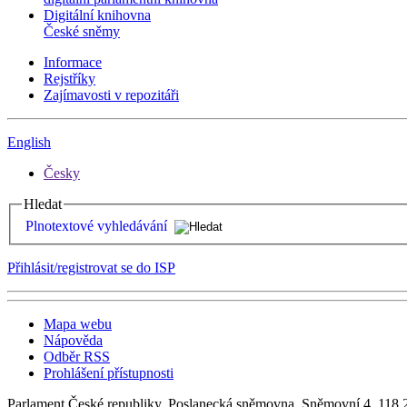
Digitální knihovna
České sněmy
Informace
Rejstříky
Zajímavosti v repozitáři
English
Česky
Hledat
Plnotextové vyhledávání
Přihlásit/registrovat se do ISP
Mapa webu
Nápověda
Odběr RSS
Prohlášení přístupnosti
Parlament České republiky, Poslanecká sněmovna, Sněmovní 4, 118 2