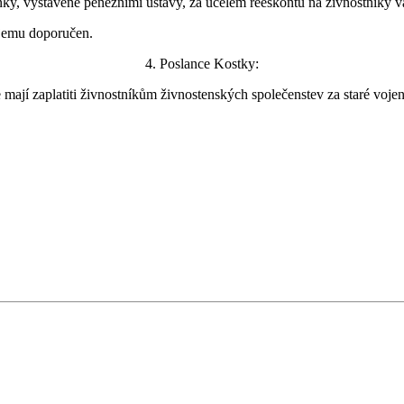
y, vystavené peněžními ústavy, za účelem reeskontu na živnostníky v
 jemu doporučen.
4. Poslance Kostky:
e mají zaplatiti živnostníkům živnostenských společenstev za staré voj