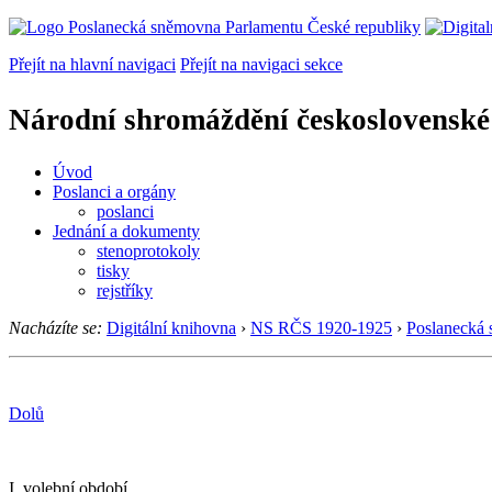
Přejít na hlavní navigaci
Přejít na navigaci sekce
Národní shromáždění československé
Úvod
Poslanci a orgány
poslanci
Jednání a dokumenty
stenoprotokoly
tisky
rejstříky
Nacházíte se:
Digitální knihovna
›
NS RČS 1920-1925
›
Poslanecká
Dolů
I. volební období.