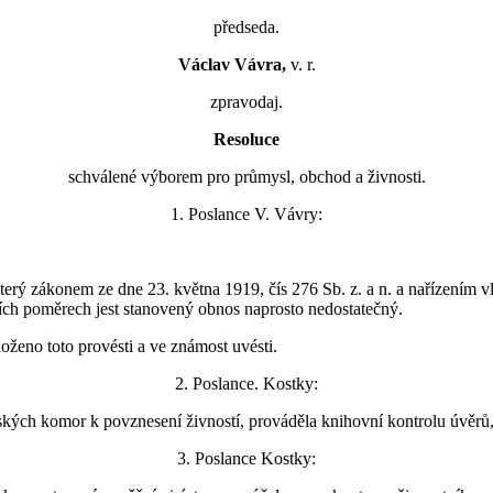
předseda.
Václav Vávra,
v. r.
zpravodaj.
Resoluce
schválené výborem pro průmysl, obchod a živnosti.
1. Poslance V. Vávry:
rý zákonem ze dne 23. května 1919, čís 276 Sb. z. a n. a nařízením vlá
ch poměrech jest stanovený obnos naprosto nedostatečný.
oženo toto provésti a ve známost uvésti.
2. Poslance. Kostky:
ských komor k povznesení živností, prováděla knihovní kontrolu úvěr
3. Poslance Kostky: