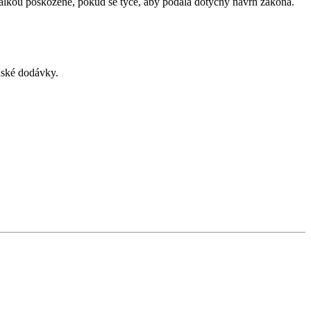
álkou poškozené, pokud se týče, aby podala dotyčný návrh zákona.
enské dodávky.