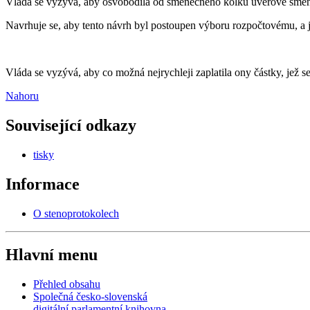
Vláda se vyzývá, aby osvobodila od směnečného kolku úvěrové směnk
Navrhuje se, aby tento návrh byl postoupen výboru rozpočtovému, a
Vláda se vyzývá, aby co možná nejrychleji zaplatila ony částky, jež s
Nahoru
Související odkazy
tisky
Informace
O stenoprotokolech
Hlavní menu
Přehled obsahu
Společná česko-slovenská
digitální parlamentní knihovna