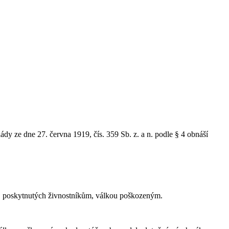
dy ze dne 27. června 1919, čís. 359 Sb. z. a n. podle § 4 obnáší
ů, poskytnutých živnostníkům, válkou poškozeným.