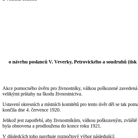
o návrhu poslanců V. Veverky, Petrovického a soudruhů (tisk 
Akce pomocného úvěru pro živnostníky, válkou poškozené zavedená záko
velikými průtahy na škodu živnostnictva.
Ustavení okresních a místních komitétů pro tento úvěr děl se tak po
končila dne 4. července 1920.
Jelikož jest zapotřebí, aby živnostníkům, válkou poškozeným, zvláště
byla obnovena a prodloužena do konce roku
1921.
V důsledcích toho navrhuje rozpočtový výbor následující: