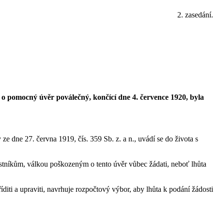
2. zasedání.
 o pomocný úvěr poválečný, končící dne 4. července 1920, byla
 dne 27. června 1919, čís. 359 Sb. z. a n., uvádí se do života s
ostníkům, válkou poškozeným o tento úvěr vůbec žádati, neboť lhůta
iti a upraviti, navrhuje rozpočtový výbor, aby lhůta k podání žádosti