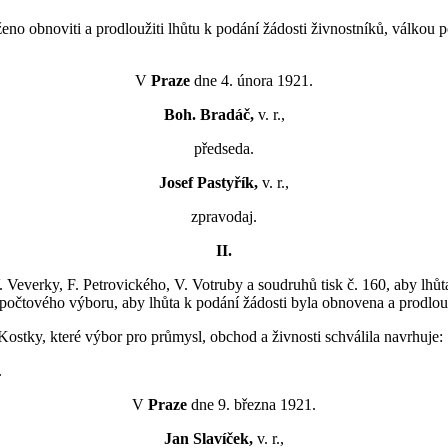
ženo obnoviti a prodloužiti lhůtu k podání žádosti živnostníků, válko
V
Praze
dne 4. února 1921.
Boh. Bradáč,
v. r.,
předseda.
Josef Pastyřík,
v. r.,
zpravodaj.
II.
.
Veverky, F. Petrovického, V. Votruby a soudruhů tisk č. 160, aby lh
ozpočtového výboru, aby lhůta k podání žádosti byla obnovena a prodlo
Kostky, které výbor pro průmysl, obchod a živnosti schválila navrhuje:
.
V
Praze
dne 9. března 1921.
Jan Slavíček,
v. r.,