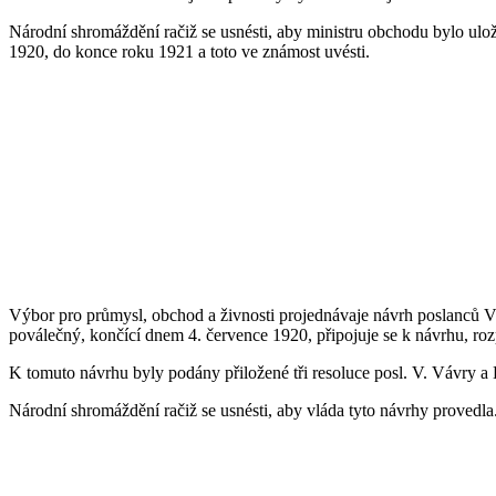
Národní shromáždění račiž se usnésti, aby ministru obchodu bylo ulo
1920, do konce roku 1921 a toto ve známost uvésti.
Výbor pro průmysl, obchod a živnosti projednávaje návrh poslanců V
poválečný, končící dnem 4. července 1920, připojuje se k návrhu, r
K tomuto návrhu byly podány přiložené tři resoluce posl. V. Vávry a 
Národní shromáždění račiž se usnésti, aby vláda tyto návrhy provedla