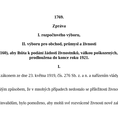
1769.
Zpráva
I. rozpočtového výboru,
II. výboru pro obchod, průmysl a živnosti
160), aby lhůta k podání žádosti živnostníků, válkou poškozených,
prodloužena do konce roku 1921.
I.
nem ze dne 23. května 1919, čís. 276 Sb. z. a n. a nařízením vlády ze
malým způsobem, že v mnohých případech nedostalo se příležitosti živn
 invalidům, bylo pomoženo, aby mohli své rozvrácené živnosti nové zaříd