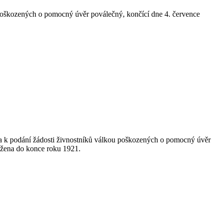
u poškozených o pomocný úvěr poválečný, končící dne 4. července
ůta k podání žádosti živnostníků válkou poškozených o pomocný úvěr
užena do konce roku 1921.