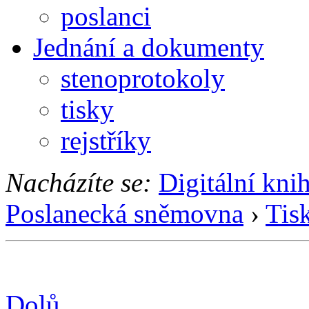
poslanci
Jednání a dokumenty
stenoprotokoly
tisky
rejstříky
Nacházíte se:
Digitální kni
Poslanecká sněmovna
›
Tis
Dolů