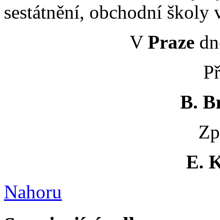
sestátnění, obchodní školy 
V
Praze
dn
Př
B. B
Zp
E. 
Nahoru