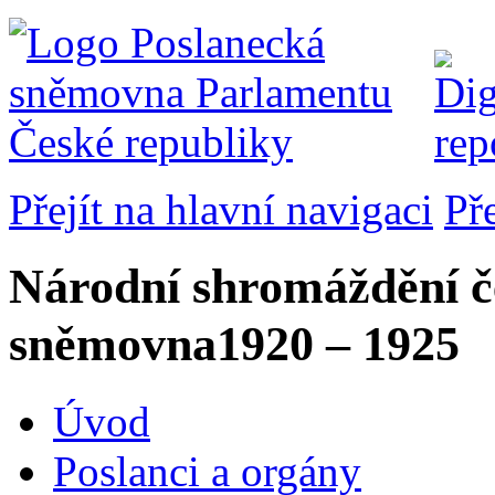
Přejít na hlavní navigaci
Př
Národní shromáždění č
sněmovna
1920 – 1925
Úvod
Poslanci a orgány