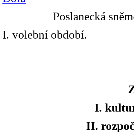
Poslanecká sněmo
I. volební období.
I. kult
II. rozpo