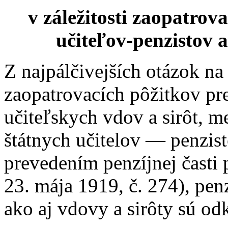
v záležitosti zaopatrov
učiteľov-penzistov a
Z najpálčivejších otázok na
zaopatrovacích pôžitkov pr
učiteľskych vdov a sirôt, 
štátnych učitelov — penzis
prevedením penzíjnej časti
23. mája 1919, č. 274), pen
ako aj vdovy a sirôty sú od