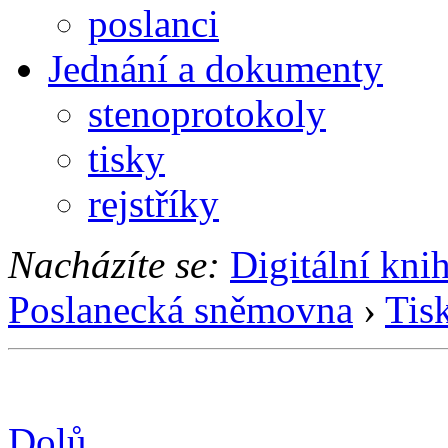
poslanci
Jednání a dokumenty
stenoprotokoly
tisky
rejstříky
Nacházíte se:
Digitální kni
Poslanecká sněmovna
›
Tis
Dolů