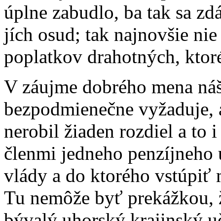
úplne zabudlo, ba tak sa zd
jích osud; tak najnovšie nie
poplatkov drahotných, ktor
V záujme dobrého mena náš
bezpodmienečne vyžaduje, a
nerobil žiaden rozdiel a to
členmi jedneho penzíjneho ú
vlády a do ktorého vstúpiť 
Tu nemôže byť prekážkou, 
bývalý uhorský krajinský uč