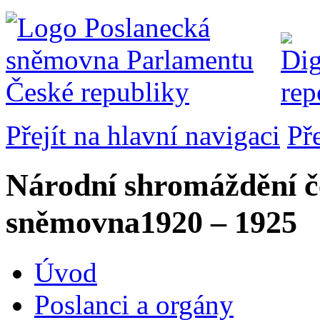
Přejít na hlavní navigaci
Př
Národní shromáždění č
sněmovna
1920 – 1925
Úvod
Poslanci a orgány