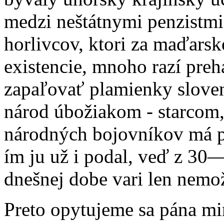
medzi neštátnymi penzistm
horlivcov, ktori za maďarsk
existencie, mnoho razí preh
zapaľovať plamienky sloven
národ úbožiakom - starcom
národných bojovníkov má p
ím ju už i podal, veď z 30
dnešnej dobe vari len nemo
Preto opytujeme sa pána min