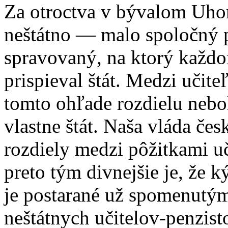
Za otroctva v bývalom Uhor
neštátno — malo spoločný p
spravovaný, na ktorý kaž
prispieval štát. Medzi učit
tomto ohľade rozdielu nebol
vlastne štát. Naša vláda čes
rozdiely medzi pôžitkami uč
preto tým divnejšie je, že 
je postarané už spomenutý
neštátnych učitelov-penzisto