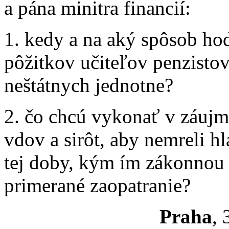
a pána minitra financií:
1. kedy a na aký spôsob hod
pôžitkov učiteľov penzistov,
neštátnych jednotne?
2. čo chcú vykonať v záujme
vdov a sirôt, aby nemreli h
tej doby, kým ím zákonnou
primerané zaopatranie?
Praha
, 