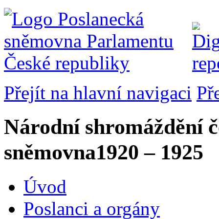
Přejít na hlavní navigaci
Př
Národní shromáždění č
sněmovna
1920 – 1925
Úvod
Poslanci a orgány