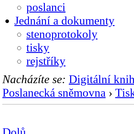
poslanci
Jednání a dokumenty
stenoprotokoly
tisky
rejstříky
Nacházíte se:
Digitální kni
Poslanecká sněmovna
›
Tis
Dolů