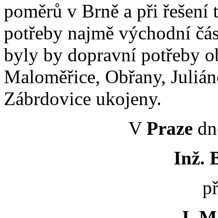
poměrů v Brně a při řešení 
potřeby najmě východní čás
byly by dopravní potřeby o
Maloměřice, Obřany, Juliáno
Zábrdovice ukojeny.
V
Praze
dne
Inž. B
p
J. Ma