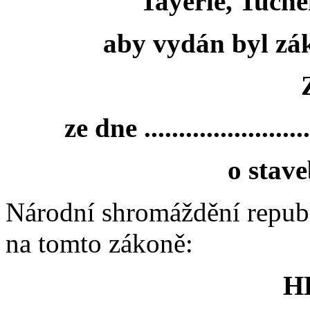
Tayerle, Tučné
aby vydán byl zá
ze dne ........................
o stav
Národní shromáždění repub
na tomto zákoně:
H