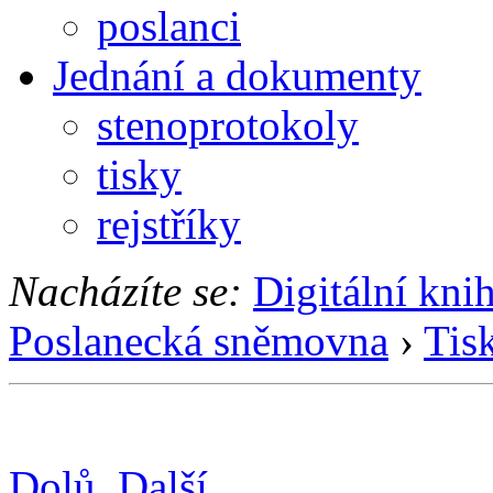
poslanci
Jednání a dokumenty
stenoprotokoly
tisky
rejstříky
Nacházíte se:
Digitální kni
Poslanecká sněmovna
›
Tis
Dolů
Další