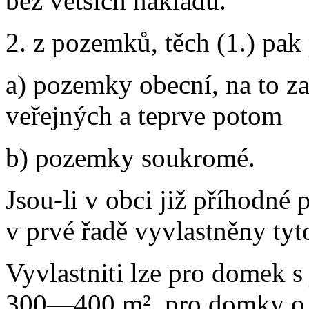
bez větších nákladů.
2. z pozemků, těch (1.) pak
a) pozemky obecní, na to z
veřejných a teprve potom
b) pozemky soukromé.
Jsou-li v obci již příhodné
v prvé řadě vyvlastněny tyt
Vyvlastniti lze pro domek 
300—400 m², pro domky o 