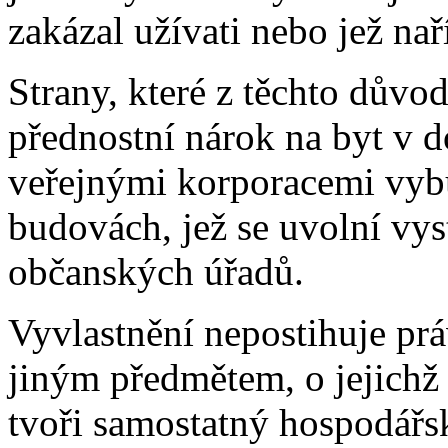
zakázal užívati nebo jež naří
Strany, které z těchto důvo
přednostní nárok na byt v 
veřejnými korporacemi vyb
budovách, jež se uvolní vy
občanských úřadů.
Vyvlastnění nepostihuje pr
jiným předmětem, o jejichž 
tvoři samostatný hospodářs