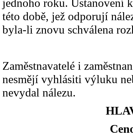
jednoho roku. Ustanovení k
této době, jež odporují nále
byla-li znovu schválena r
Zaměstnavatelé i zaměstnanc
nesmějí vyhlásiti výluku n
nevydal nálezu.
HLAV
Ceno