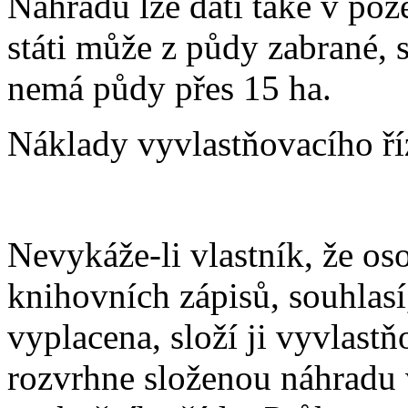
Náhradu lze dáti také v poz
státi může z půdy zabrané, 
nemá půdy přes 15 ha.
Náklady vyvlastňovacího říz
Nevykáže-li vlastník, že os
knihovních zápisů, souhlas
vyplacena, složí ji vyvlast
rozvrhne složenou náhradu 