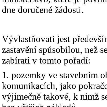
dne doručené žádosti.
Vývlastňovati jest předevš
zastavění spůsobilou, než s
zabírati v tomto pořadí:
1. pozemky ve stavebním ob
komunikacích, jako pokračo
výjimečně takové, k nimž se