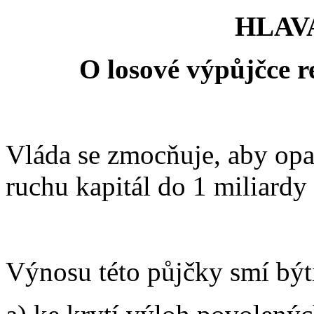
HLAV
O losové výpůjčce r
Vláda se zmocňuje, aby opa
ruchu kapitál do 1 miliard
Výnosu této půjčky smí být