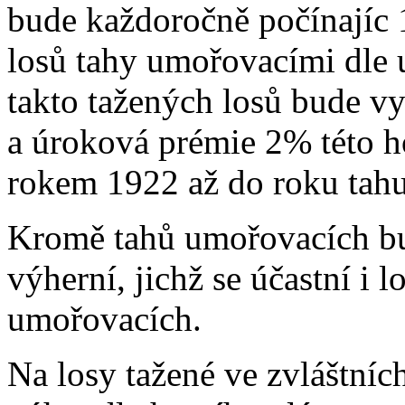
bude každoročně počínajíc 
losů tahy umořovacími dle
takto tažených losů bude v
a úroková prémie 2% této h
rokem 1922 až do roku tahu,
Kromě tahů umořovacích bud
výherní, jichž se účastní i 
umořovacích.
Na losy tažené ve zvláštníc