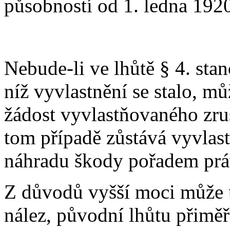
působností od 1. ledna 192
Nebude-li ve lhůtě § 4. sta
níž vyvlastnění se stalo, mů
žádost vyvlastňovaného zru
tom případě zůstává vyvlas
náhradu škody pořadem prá
Z důvodů vyšší moci může ú
nález, původní lhůtu přiměř