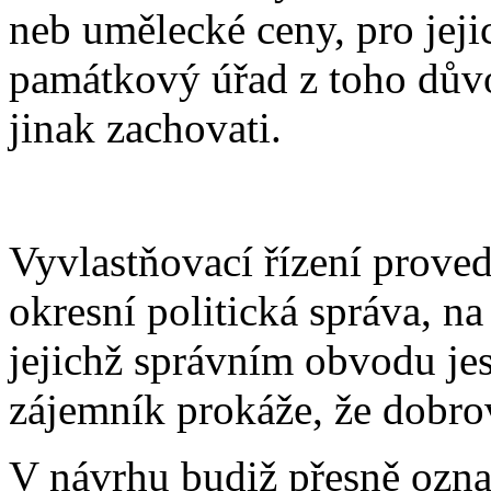
neb umělecké ceny, pro jeji
památkový úřad z toho důvo
jinak zachovati.
Vyvlastňovací řízení prove
okresní politická správa, n
jejichž správním obvodu je
zájemník prokáže, že dobro
V návrhu budiž přesně ozna