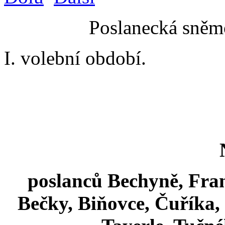
Poslanecká sněmo
I. volební období.
poslanců Bechyně, Fran
Bečky, Biňovce, Čuříka,