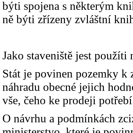
býti spojena s některým k
ně býti zřízeny zvláštní kni
Jako staveniště jest použíti
Stát je povinen pozemky k z
náhradu obecné jejich hodno
vše, čeho ke prodeji potřebí
O návrhu a podmínkách zciz
ministerstvo, které je povi