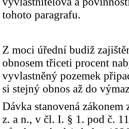
vyvlastnitelova a povinnosti
tohoto paragrafu.
Z moci úřední budiž zajišt
obnosem třiceti procent na
vyvlastněný pozemek připad
si stejný obnos až do výmaz
Dávka stanovená zákonem ze
z. a n., v čl. I. § 1. pod č. 