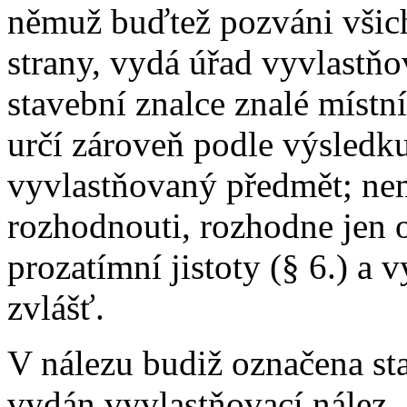
němuž buďtež pozváni všich
strany, vydá úřad vyvlastňo
stavební znalce znalé míst
určí zároveň podle výsledk
vyvlastňovaný předmět; nem
rozhodnouti, rozhodne jen o
prozatímní jistoty (§ 6.) a 
zvlášť.
V nálezu budiž označena st
vydán vyvlastňovací nález, 