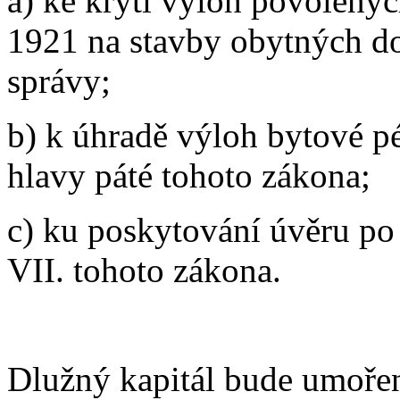
a) ke krytí výloh povolenýc
1921 na stavby obytných d
správy;
b) k úhradě výloh bytové pé
hlavy páté tohoto zákona;
c) ku poskytování úvěru po
VII. tohoto zákona.
Dlužný kapitál bude umořen