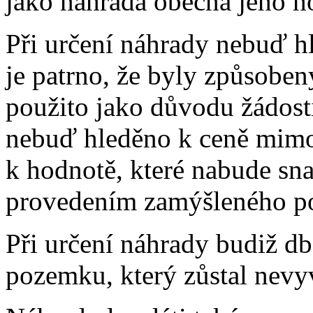
jako náhrada obecná jeho h
Při určení náhrady nebuď 
je patrno, že byly způsoben
použito jako důvodu žádosti
nebuď hleděno k ceně mimoř
k hodnotě, které nabude sn
provedením zamýšleného p
Při určení náhrady budiž d
pozemku, který zůstal nevy