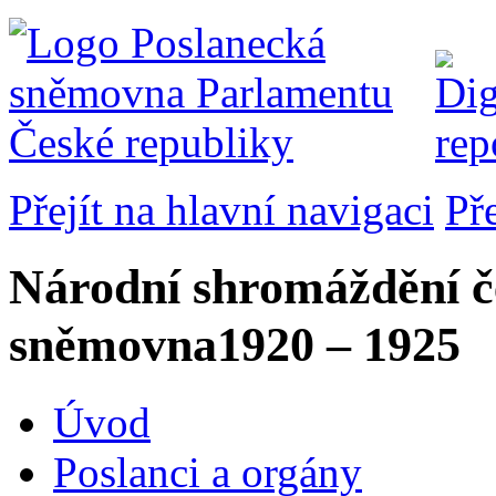
Přejít na hlavní navigaci
Př
Národní shromáždění č
sněmovna
1920 – 1925
Úvod
Poslanci a orgány