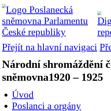
Přejít na hlavní navigaci
Př
Národní shromáždění č
sněmovna
1920 – 1925
Úvod
Poslanci a orgány