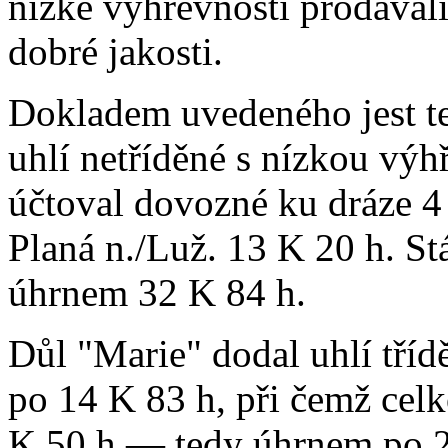
nízké výhřevnosti prodával
dobré jakosti.
Dokladem uvedeného jest te
uhlí netříděné s nízkou výh
účtoval dovozné ku dráze 4
Planá n./Luž. 13 K 20 h. St
úhrnem 32 K 84 h.
Důl "Marie" dodal uhlí tříd
po 14 K 83 h, při čemž cel
K 50 h — tedy úhrnem po 26