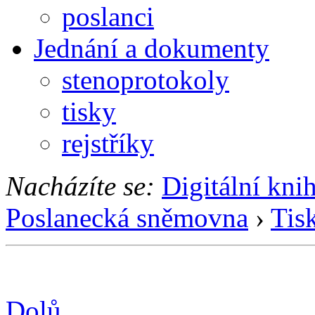
poslanci
Jednání a dokumenty
stenoprotokoly
tisky
rejstříky
Nacházíte se:
Digitální kni
Poslanecká sněmovna
›
Tis
Dolů