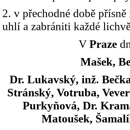
2. v přechodné době přísně
uhlí a zabrániti každé lichv
V
Praze
dn
Mašek, Be
Dr. Lukavský, inž. Bečka
Stránský, Votruba, Vever
Purkyňová, Dr. Kramář
Matoušek, Šamalík