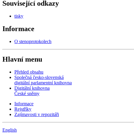
Související odkazy
tisky
Informace
O stenoprotokolech
Hlavní menu
Přehled obsahu
Společná česko-slovenská
digitální parlamentní knihovna
Digitální knihovna
České sněmy
Informace
Rejstříky
Zajímavosti v repozitáři
English