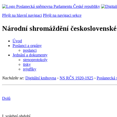
Přejít na hlavní navigaci
Přejít na navigaci sekce
Národní shromáždění československé
Úvod
Poslanci a orgány
poslanci
Jednání a dokumenty
stenoprotokoly
tisky
rejstříky
Nacházíte se:
Digitální knihovna
›
NS RČS 1920-1925
›
Poslanecká
Dolů
I. volební období.