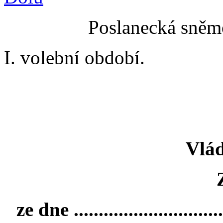
Poslanecká sněmo
I. volební období.
Vlád
ze dne ..............................