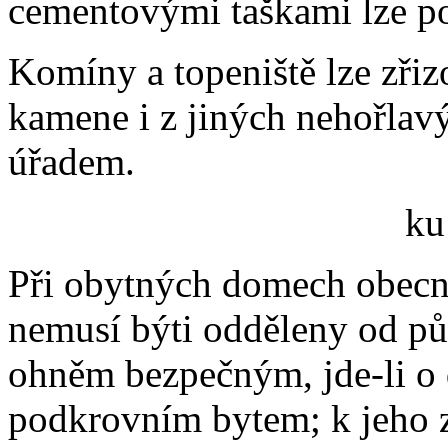
cementovými taškami lze po
Komíny a topeniště lze zřiz
kamene i z jiných nehořlav
úřadem.
ku
Při obytných domech obecn
nemusí býti odděleny od pů
ohněm bezpečným, jde-li o
podkrovním bytem; k jeho 