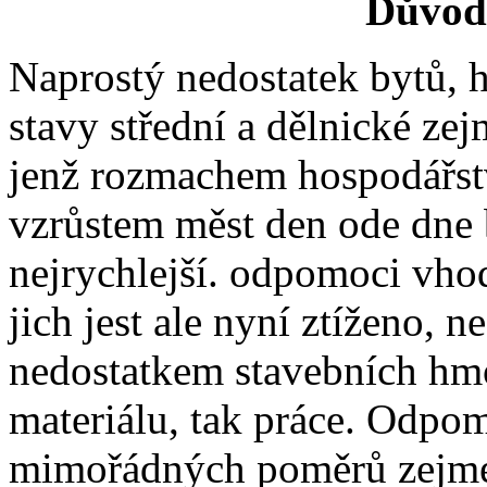
Důvod
Naprostý nedostatek bytů, h
stavy střední a dělnické ze
jenž rozmachem hospodářst
vzrůstem měst den ode dne 
nejrychlejší. odpomoci vh
jich jest ale nyní ztíženo,
nedostatkem stavebních hm
materiálu, tak práce. Odpom
mimořádných poměrů zejmé