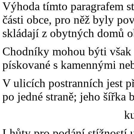
Výhoda tímto paragrafem st
části obce, pro něž byly po
skládají z obytných domů 
Chodníky mohou býti však 
pískované s kamennými ne
V ulicích postranních jest p
po jedné straně; jeho šířka
k
Lhůty pro podání stížností u