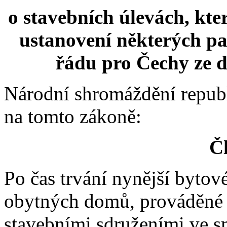
o stavebních úlevách, kte
ustanovení některých pa
řádu pro Čechy ze dn
Národní shromáždění repub
na tomto zákoně:
Čl
Po čas trvání nynější bytov
obytných domů, prováděné
stavebními sdruženími ve s