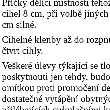
Příčky dělící místnosti tého
cihel 8 cm, při volbě jinýc
cm silné.
Cihelné klenby až do rozpnu
čtvrt cihly.
Veškeré úlevy týkající se tl
poskytnouti jen tehdy, budo
omítkou proti promočení de
dostatečné vytápění obytný
přiléhajících cirkulačními 