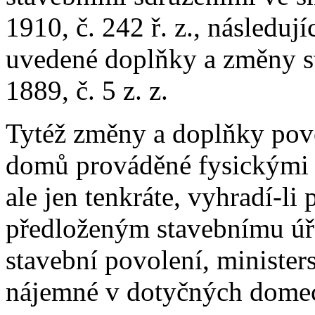
1910, č. 242 ř. z., následuj
uvedené doplňky a změny st
1889, č. 5 z. z.
Tytéž změny a doplňky povo
domů prováděné fysickými 
ale jen tenkráte, vyhradí-l
předloženým stavebnímu úřa
stavební povolení, ministers
nájemné v dotyčných dome