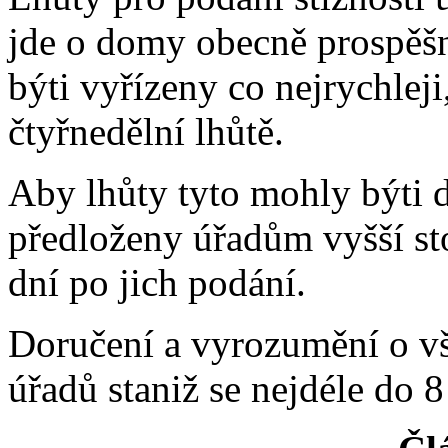
jde o domy obecně prospěšné
býti vyřízeny co nejrychleji
čtyřnedělní lhůtě.
Aby lhůty tyto mohly býti 
předloženy úřadům vyšší st
dní po jich podání.
Doručení a vyrozumění o v
úřadů staniž se nejdéle do 8