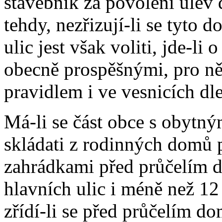
stavebník za povolení ulev d
tehdy, nezřizují-li se tyto
ulic jest však voliti, jde-l
obecně prospěšnými, pro něž
pravidlem i ve vesnicích dl
Má-li se část obce s obyt
skládati z rodinných domů 
zahrádkami před průčelím d
hlavních ulic i méně než 12
zřídí-li se před průčelím 