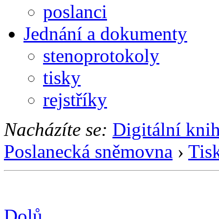
poslanci
Jednání a dokumenty
stenoprotokoly
tisky
rejstříky
Nacházíte se:
Digitální kni
Poslanecká sněmovna
›
Tis
Dolů