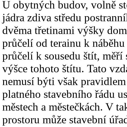
U obytných budov, volně sto
jádra zdiva středu postrann
dvěma třetinami výšky domů
průčelí od terainu k náběhu 
průčelí k sousedu štít, měří
výšce tohoto štítu.
Tato vzd
nemusí býti však pravidlem 
platného stavebního řádu us
městech a městečkách. V ta
prostoru může stavební úřad