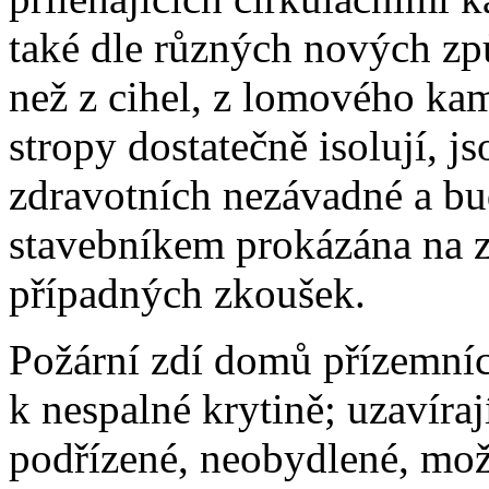
také dle různých nových zp
než z cihel, z lomového kame
stropy dostatečně isolují, js
zdravotních nezávadné a bud
stavebníkem prokázána na z
případných zkoušek.
Požární zdí domů přízemníc
k nespalné krytině; uzavíraj
podřízené, neobydlené, možn