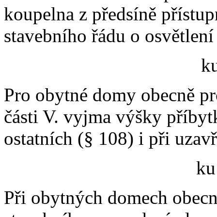
koupelna z předsíně přístu
stavebního řádu o osvětlení
k
Pro obytné domy obecně pros
části V. vyjma výšky příbyt
ostatních (§ 108) i při uzav
ku
Při obytných domech obecn