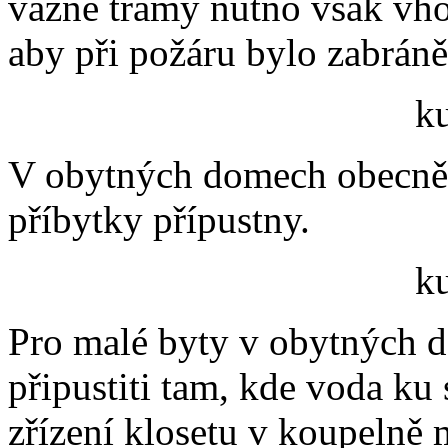
vazné trámy nutno však vh
aby při požáru bylo zabrán
k
V obytných domech obecně 
příbytky přípustny.
k
Pro malé byty v obytných 
připustiti tam, kde voda ku
zřízení klosetu v koupelně 