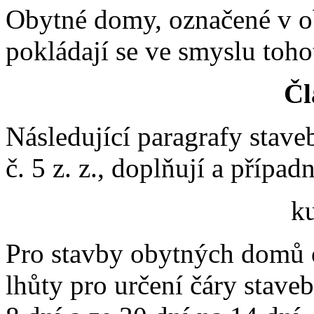
Obytné domy, označené v o
pokládají se ve smyslu toh
Čl
Následující paragrafy stave
č. 5 z. z., doplňují a případ
k
Pro stavby obytných domů o
lhůty pro určení čáry stave