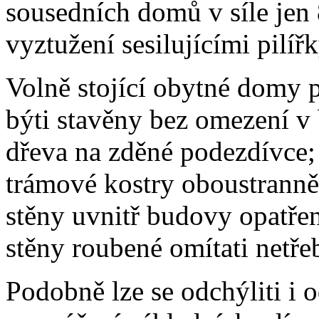
sousedních domů v síle jen 8
vyztužení sesilujícími pilířk
Volně stojící obytné domy
býti stavěny bez omezení v
dřeva na zděné podezdívce; j
trámové kostry oboustranně 
stěny uvnitř budovy opatř
stěny roubené omítati netře
Podobně lze se odchýliti i 