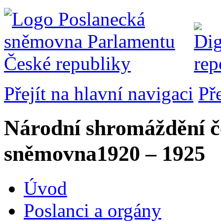
Přejít na hlavní navigaci
Př
Národní shromáždění č
sněmovna
1920 – 1925
Úvod
Poslanci a orgány