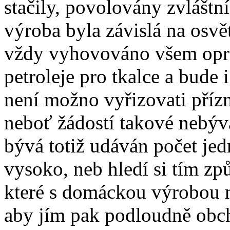
stačily, povolovány zvláštní
výroba byla závislá na osvě
vždy vyhovováno všem opr
petroleje pro tkalce a bude
není možno vyřizovati přízn
neboť žádostí takové nebýv
bývá totiž udáván počet je
vysoko, neb hledí si tím zp
které s domáckou výrobou n
aby jím pak podloudně obch