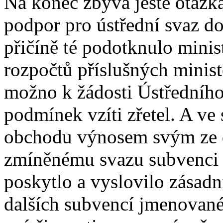
Na konec zbývá ještě otázk
podpor pro ústřední svaz d
přičíně té podotknulo minist
rozpočtů příslušných minist
možno k žádosti Ústředníh
podmínek vzíti zřetel. A ve
obchodu výnosem svým ze d
zmíněnému svazu subvenci 
poskytlo a vyslovilo zásadn
dalších subvencí jmenované