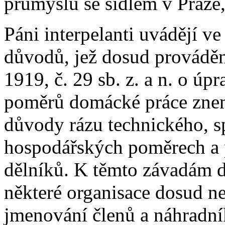
průmyslu se sídlem v Praze
Páni interpelanti uvádějí v
důvodů, jež dosud prováděn
1919, č. 29 sb. z. a n. o ú
poměrů domácké práce znem
důvody rázu technického, s
hospodářských poměrech a 
dělníků. K těmto závadám dr
některé organisace dosud n
jmenování členů a náhradní