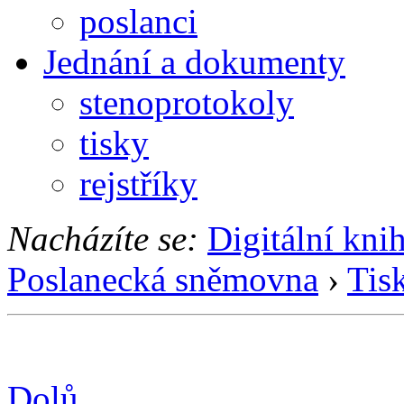
poslanci
Jednání a dokumenty
stenoprotokoly
tisky
rejstříky
Nacházíte se:
Digitální kni
Poslanecká sněmovna
›
Tis
Dolů