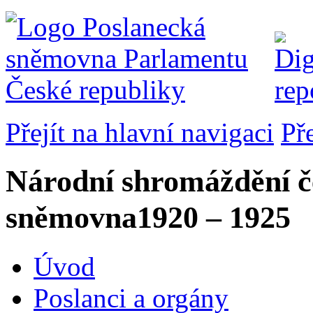
Přejít na hlavní navigaci
Př
Národní shromáždění č
sněmovna
1920 – 1925
Úvod
Poslanci a orgány