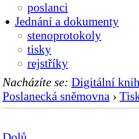
poslanci
Jednání a dokumenty
stenoprotokoly
tisky
rejstříky
Nacházíte se:
Digitální kni
Poslanecká sněmovna
›
Tis
Dolů