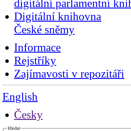
digitální parlamentní kn
Digitální knihovna
České sněmy
Informace
Rejstříky
Zajímavosti v repozitáři
English
Česky
Hledat