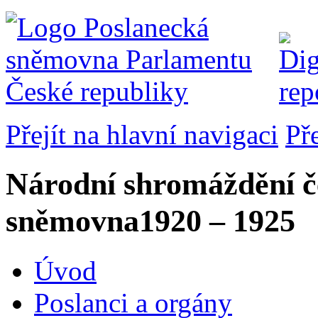
Přejít na hlavní navigaci
Př
Národní shromáždění č
sněmovna
1920 – 1925
Úvod
Poslanci a orgány