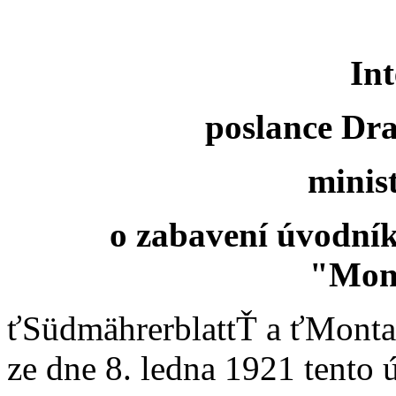
Int
poslance Dr
minis
o zabavení úvodní
"Mont
ťSüdmährerblattŤ a ťMontag
ze dne 8. ledna 1921 tento 