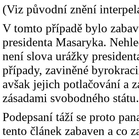
(Viz původní znění interpel
V tomto případě bylo zabav
presidenta Masaryka. Nehle
není slova urážky president
případy, zaviněné byrokraci
avšak jejich potlačování a z
zásadami svobodného státu.
Podepsaní táží se proto pana
tento článek zabaven a co z