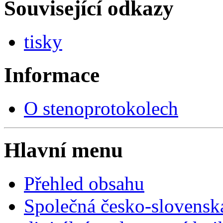
Související odkazy
tisky
Informace
O stenoprotokolech
Hlavní menu
Přehled obsahu
Společná česko-slovensk