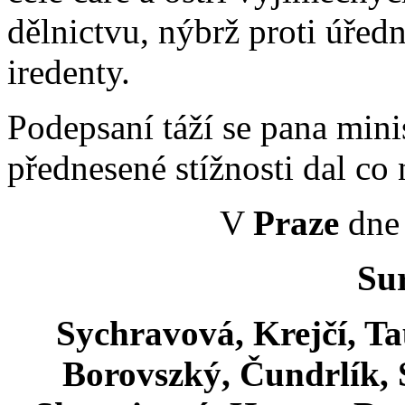
dělnictvu, nýbrž proti úředn
iredenty.
Podepsaní táží se pana mini
přednesené stížnosti dal co n
V
Praze
dne 
Sur
Sychravová, Krejčí, Ta
Borovszký, Čundrlík, S