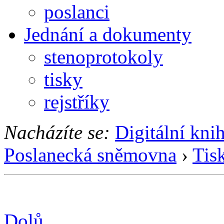
poslanci
Jednání a dokumenty
stenoprotokoly
tisky
rejstříky
Nacházíte se:
Digitální kni
Poslanecká sněmovna
›
Tis
Dolů