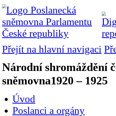
Přejít na hlavní navigaci
Př
Národní shromáždění č
sněmovna
1920 – 1925
Úvod
Poslanci a orgány