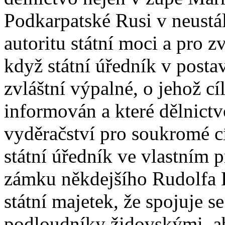
Podkarpatské Rusi v neustá
autoritu státní moci a pro 
když státní úředník v posta
zvláštní výpalné, o jehož cí
informován a které dělnict
vyděračství pro soukromé cí
státní úředník ve vlastním 
zámku někdejšího Rudolfa 
státní majetek, že spojuje se
podloudníky židovskými, a