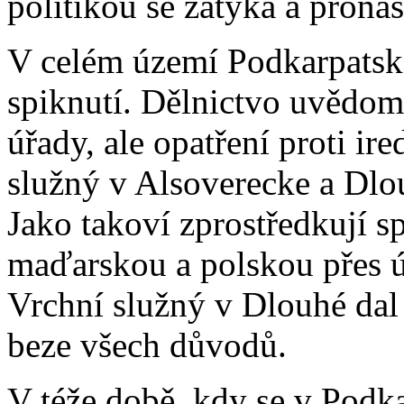
politikou se zatýká a pronás
V celém území Podkarpatské 
spiknutí. Dělnictvo uvědom
úřady, ale opatření proti ir
služný v Alsoverecke a Dlou
Jako takoví zprostředkují s
maďarskou a polskou přes 
Vrchní služný v Dlouhé dal
beze všech důvodů.
V téže době, kdy se v Podka