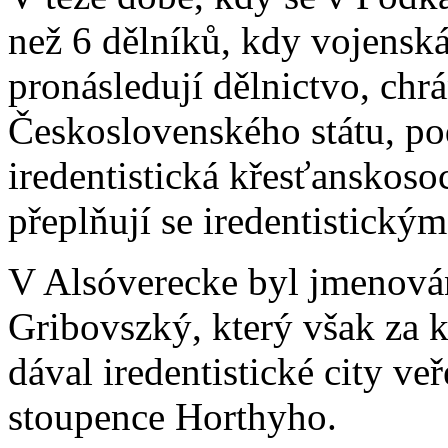
než 6 dělníků, kdy vojenská
pronásledují dělnictvo, chrá
Československého státu, po
iredentistická křesťanskoso
přeplňují se iredentistický
V Alsóverecke byl jmenová
Gribovszký, který však
za 
dával iredentistické city ve
stoupence Horthyho.