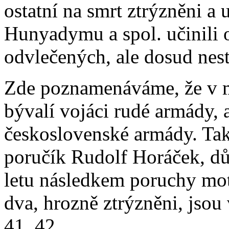
ostatní na smrt ztrýzněni a 
Hunyadymu a spol. učinili o
odvlečených, ale dosud nesta
Zde poznamenáváme, že v m
bývalí vojáci rudé armády, a
československé armády. Ta
poručík Rudolf Horáček, důst
letu následkem poruchy moto
dva, hrozně ztrýzněni, jsou 
41, 42.