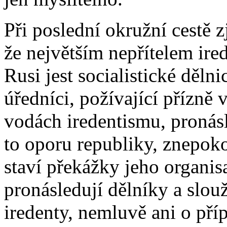
Při poslední okružní cestě z
že největším nepřítelem ir
Rusi jest socialistické děln
úředníci, požívající přízně 
vodách iredentismu, pronásl
to oporu republiky, znepoko
staví překážky jeho organi
pronásledují dělníky a slo
iredenty, nemluvě ani o pří