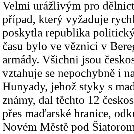
Velmi urážlivým pro dělnict
případ, který vyžaduje rych
poskytla republika politic
času bylo ve věznici v Bere
armády. Všichni jsou českos
vztahuje se nepochybně i na
Hunyady, jehož styky s ma
známy, dal těchto 12 českos
přes maďarské hranice, odk
Novém Městě pod Šiatorom. 