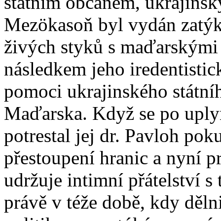
státním občanem, ukrajinsk
Mezökasoň byl vydán zatýk
živých styků s maďarskými
následkem jeho iredentistic
pomoci ukrajinského státní
Maďarska. Když se po uplyn
potrestal jej dr. Pavloh po
přestoupení hranic a nyní p
udržuje intimní přátelství
právě v téže době, kdy dělni