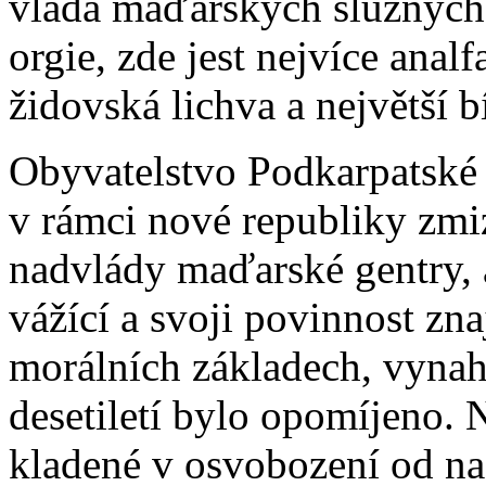
vláda maďarských služných 
orgie, zde jest nejvíce analf
židovská lichva a největší b
Obyvatelstvo Podkarpatské 
v rámci nové republiky zmi
nadvlády maďarské gentry, a
vážící a svoji povinnost zna
morálních základech, vynahr
desetiletí bylo opomíjeno. 
kladené v osvobození od n