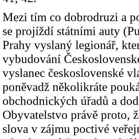
Mezi tím co dobrodruzi a pol
se projíždí státními auty (P
Prahy vyslaný legionář, kte
vybudování Československé 
vyslanec československé vl
poněvadž několikráte poukáz
obchodnických úřadů a dodn
Obyvatelstvo právě proto, ž
slova v zájmu poctivé veřejn