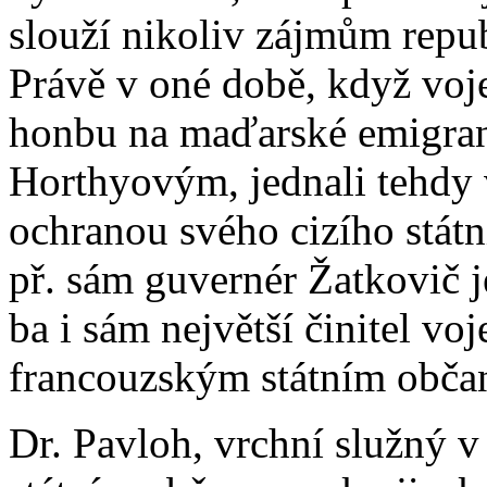
slouží nikoliv zájmům repu
Právě v oné době, když voje
honbu na maďarské emigrant
Horthyovým, jednali tehdy v
ochranou svého cizího stát
př. sám guvernér Žatkovič 
ba i sám největší činitel voj
francouzským státním obča
Dr. Pavloh, vrchní služný v