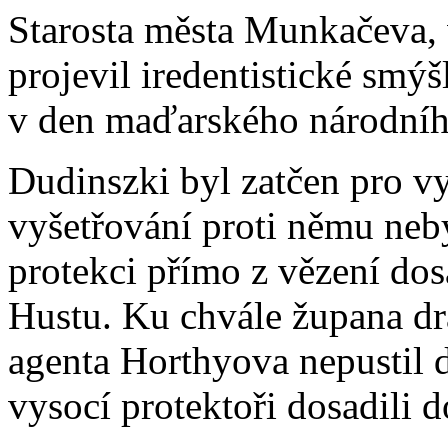
Starosta města Munkačeva, 
projevil iredentistické smý
v den maďarského národního
Dudinszki byl zatčen pro vy
vyšetřování proti němu neby
protekci přímo z vězení do
Hustu. Ku chvále župana dra
agenta Horthyova nepustil d
vysocí protektoři dosadili 