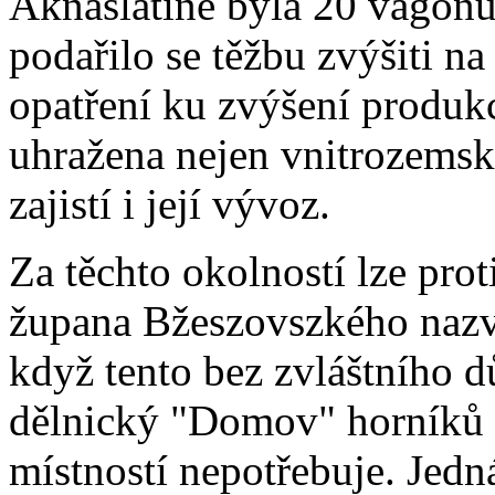
Aknaslatině byla 20 vagonů
podařilo se těžbu zvýšiti n
opatření ku zvýšení produkc
uhražena nejen vnitrozemská
zajistí i její vývoz.
Za těchto okolností lze pr
župana Bžeszovszkého nazva
když tento bez zvláštního d
dělnický "Domov" horníků s 
místností nepotřebuje. Jed