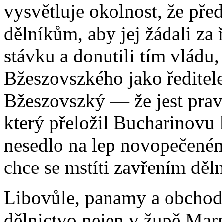
vysvětluje okolnost, že př
dělníkům, aby jej žádali za 
stávku a donutili tím vládu
Bžeszovszkého jako ředitele
Bžeszovszký — že jest pra
který přeložil Bucharinov
nesedlo na lep novopečené
chce se mstíti zavřením dě
Libovůle, panamy a obchod
dělnictvo nejen v župě Marm