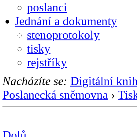
poslanci
Jednání a dokumenty
stenoprotokoly
tisky
rejstříky
Nacházíte se:
Digitální kni
Poslanecká sněmovna
›
Tis
Dolů