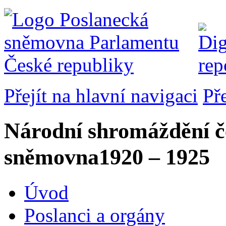
Přejít na hlavní navigaci
Př
Národní shromáždění č
sněmovna
1920 – 1925
Úvod
Poslanci a orgány