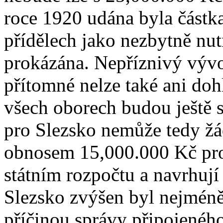
roce 1920 udána byla částk
přídělech jako nezbytně nut
prokázána. Nepříznivý vývo
přítomné nelze také ani doh
všech oborech budou ještě 
pro Slezsko nemůže tedy ž
obnosem 15,000.000 Kč pro
státním rozpočtu a navrhují
Slezsko zvýšen byl nejméně
příčinou správy připojenéh