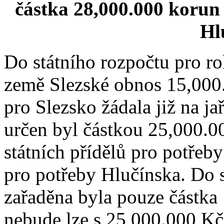
částka 28,000.000 korun 
Hl
Do státního rozpočtu pro ro
země Slezské obnos 15,000
pro Slezsko žádala již na j
určen byl částkou 25,000.0
státních přídělů pro potřeb
pro potřeby Hlučínska. Do 
zařaděna byla pouze částk
nebude lze s 25,000.000 Kč 