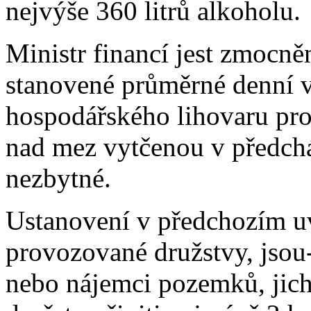
nejvýše 360 litrů alkoholu.
Ministr financí jest zmocněn
stanovené průměrné denní vý
hospodářského lihovaru pro
nad mez vytčenou v předcház
nezbytné.
Ustanovení v předchozím uv
provozované družstvy, jsou-l
nebo nájemci pozemků, jic