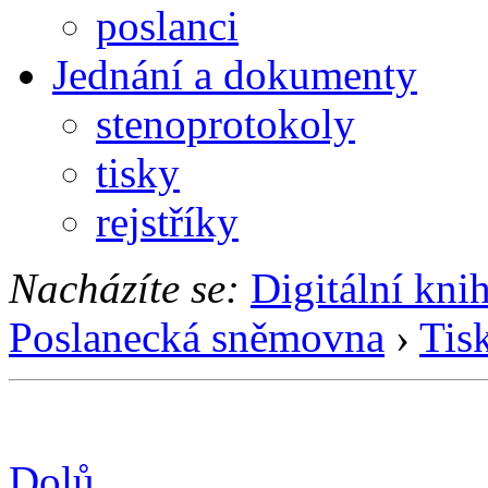
poslanci
Jednání a dokumenty
stenoprotokoly
tisky
rejstříky
Nacházíte se:
Digitální kni
Poslanecká sněmovna
›
Tis
Dolů