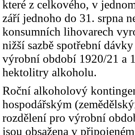
které z celkového, v jedno
září jednoho do 31. srpna n
konsumních lihovarech vyro
nižší sazbě spotřební dávky
výrobní období 1920/21 a 
hektolitry alkoholu.
Roční alkoholový kontingen
hospodářským (zemědělským
rozdělení pro výrobní obdo
jsou obsažena v připojeném