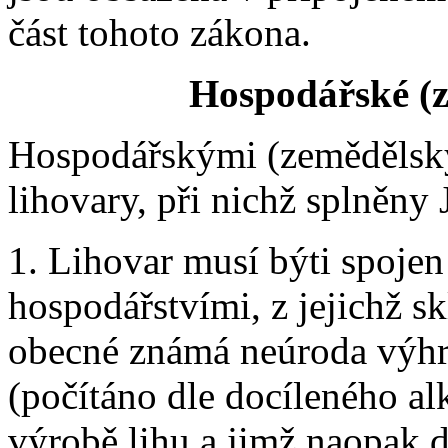
část tohoto zákona.
Hospodářské (z
Hospodářskými (zemědělsk
lihovary, při nichž splněny
1. Lihovar musí býti spojen
hospodářstvími, z jejichž s
obecné známá neúroda výhr
(počítáno dle docíleného a
výrobě lihu a jimž naopak 