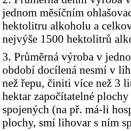
jednom měsíčním ohlašovací
hektolitru alkoholu a celk
nejvýše 1500 hektolitrů alk
3. Průměrná výroba v jedn
období docílená nesmí v lih
než řepu, činiti více než 3 
hektar započítatelné plochy 
spojených (na př. má-li hos
plochy, smí lihovar s ním 