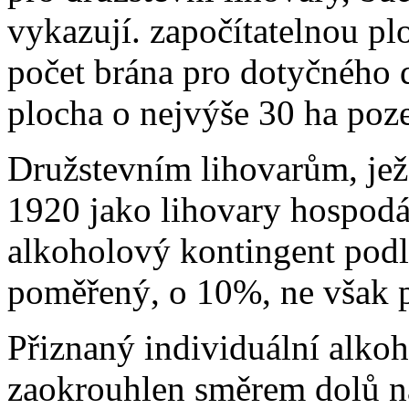
vykazují. započítatelnou pl
počet brána pro dotyčného 
plocha o nejvýše 30 ha po
Družstevním lihovarům, jež 
1920 jako lihovary hospodářs
alkoholový kontingent podl
poměřený, o 10%, ne však p
Přiznaný individuální alko
zaokrouhlen směrem dolů na 