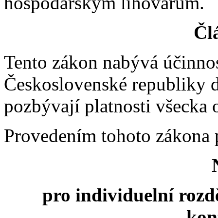
hospodářským lihovarům.
Člá
Tento zákon nabývá účinnos
Československé republiky 
pozbývají platnosti všecka 
Provedením tohoto zákona po
pro individuelní rozd
kon