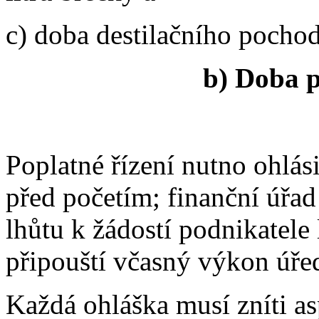
c) doba destilačního pochod
b) Doba p
Poplatné řízení nutno ohlás
před početím; finanční úřad 
lhůtu k žádostí podnikatele 
připouští včasný výkon úře
Každá ohláška musí zníti a