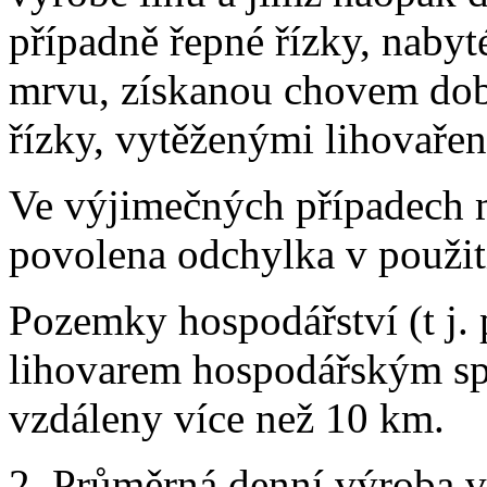
případně řepné řízky, nabyt
mrvu, získanou chovem dob
řízky, vytěženými lihovaře
Ve výjimečných případech m
povolena odchylka v použit
Pozemky hospodářství (t j. p
lihovarem hospodářským spo
vzdáleny více než 10 km.
2. Průměrná denní výroba v