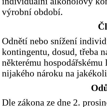
individuální alkoholový ko
výrobní období.
Čl
Odnětí nebo snížení indivi
kontingentu, dosud, třeba n
některému hospodářskému li
nijakého nároku na jakékol
Odů
Dle zákona ze dne 2. prosinc