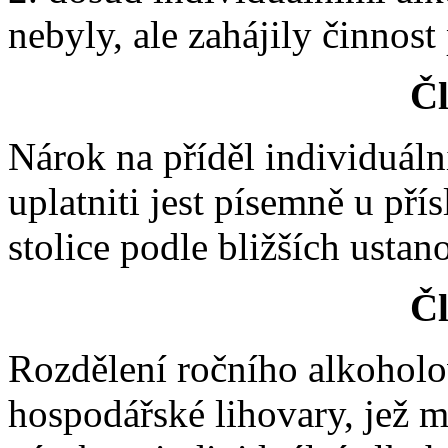
nebyly, ale zahájily činnost
Čl
Nárok na příděl individuál
uplatniti jest písemně u pří
stolice podle bližších ustan
Čl
Rozdělení ročního alkohol
hospodářské lihovary, jež m