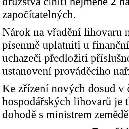
družstva činiti nejméně 2 
započítatelných.
Nárok na vřadění lihovaru 
písemně uplatniti u finanční
uchazeči předložiti příslušn
ustanovení prováděcího nař
Ke zřízení nových dosud v 
hospodářských lihovarů je t
dohodě s ministrem zeměděl