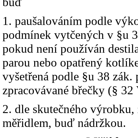
buď
1. paušalováním podle výkon
podmínek vytčených v §u 37 
pokud není používán destila
parou nebo opatřený kotlík
vyšetřená podle §u 38 zák. 
zpracovávané břečky (§ 32 
2. dle skutečného výrobku,
měřidlem, buď nádržkou.