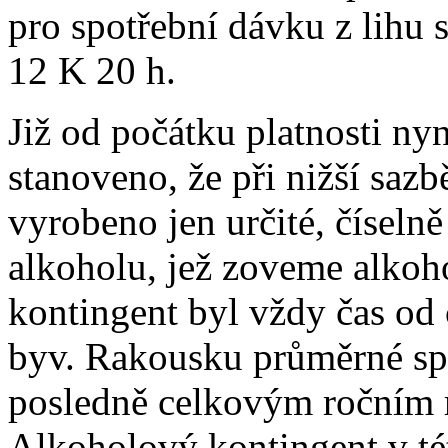
pro spotřební dávku z lihu 
12 K 20 h.
Již od počátku platnosti nyn
stanoveno, že při nižší saz
vyrobeno jen určité, čísel
alkoholu, jež zoveme alko
kontingent byl vždy čas od
byv. Rakousku průměrné sp
posledně celkovým ročním 
Alkoholový kontingent v té