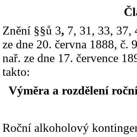
Čl
Znění §§ů
3
,
7, 31, 33, 37, 
ze dne 20. června 1888, č. 
nař. ze dne 17. července 189
takto:
Výměra a rozdělení ročn
Roční alkoholový kontingent