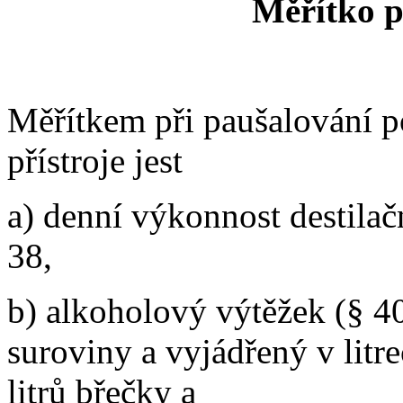
Měřítko p
Měřítkem při paušalování p
přístroje jest
a) denní výkonnost destilač
38,
b) alkoholový výtěžek (§ 4
suroviny a vyjádřený v lit
litrů břečky a