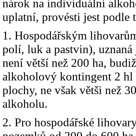
nárok na individuální alkoh
uplatní, provésti jest podle 
1. Hospodářským lihovarům,
polí, luk a pastvin), uznaná
není větší než 200 ha, budiž
alkoholový kontingent 2 hl 
plochy, ne však větši než 3
alkoholu.
2. Pro hospodářské lihovar
pozemků od 200 do 600 ha, 