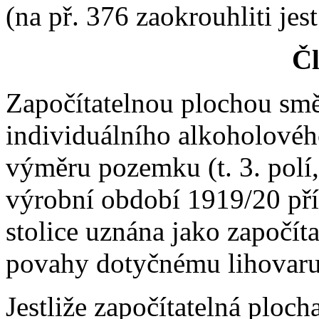
(na př. 376 zaokrouhliti jes
Čl
Započítatelnou plochou sm
individuálního alkoholovéh
výměru pozemku (t. 3. polí, 
výrobní období 1919/20 př
stolice uznána jako započít
povahy dotyčnému lihovaru
Jestliže započítatelná ploch