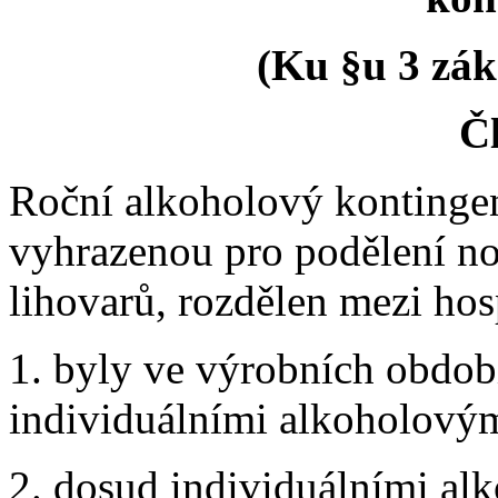
(Ku §u 3 zák
Čl
Roční alkoholový kontingen
vyhrazenou pro podělení n
lihovarů, rozdělen mezi hos
1. byly ve výrobních obdo
individuálními alkoholovým
2. dosud individuálními al