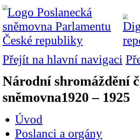
Přejít na hlavní navigaci
Př
Národní shromáždění č
sněmovna
1920 – 1925
Úvod
Poslanci a orgány