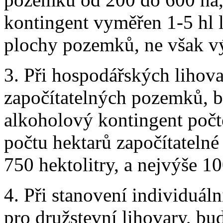
kontingent vyměřen 1-5 hl l
plochy pozemků, ne však vý
3. Při hospodářských lihova
započítatelných pozemků, b
alkoholový kontingent počt
počtu hektarů započítateln
750 hektolitry, a nejvýše 10
4. Při stanovení individuá
pro družstevní lihovary, bud