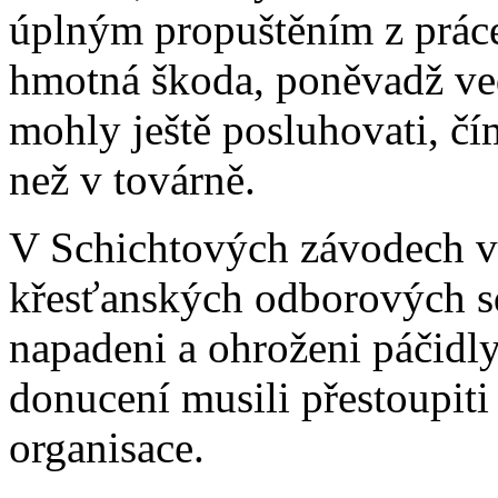
úplným propuštěním z prác
hmotná škoda, poněvadž ve
mohly ještě posluhovati, čím
než v továrně.
V Schichtových závodech v 
křesťanských odborových sd
napadeni a ohroženi páčidly 
donucení musili přestoupiti
organisace.