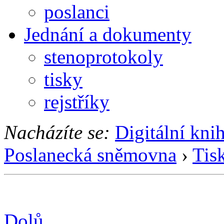
poslanci
Jednání a dokumenty
stenoprotokoly
tisky
rejstříky
Nacházíte se:
Digitální kni
Poslanecká sněmovna
›
Tis
Dolů