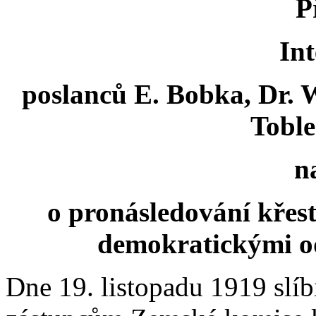
P
Int
poslanců E. Bobka, Dr. W
Toble
n
o pronásledování křesť
demokratickými o
Dne 19. listopadu 1919 slíb