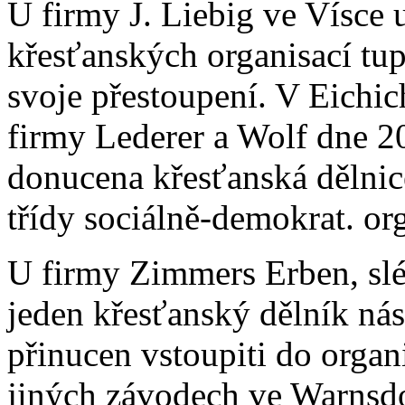
U firmy J. Liebig ve Vísce 
křesťanských organisací tupe
svoje přestoupení. V Eichic
firmy Lederer a Wolf dne 2
donucena křesťanská dělnice
třídy sociálně-demokrat. org
U firmy Zimmers Erben, slé
jeden křesťanský dělník nás
přinucen vstoupiti do organ
jiných závodech ve Warnsdor