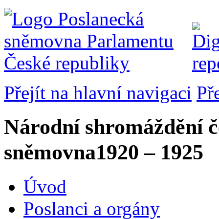
Přejít na hlavní navigaci
Př
Národní shromáždění č
sněmovna
1920 – 1925
Úvod
Poslanci a orgány