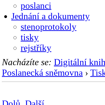
poslanci
Jednání a dokumenty
stenoprotokoly
tisky
rejstříky
Nacházíte se:
Digitální kni
Poslanecká sněmovna
›
Tis
Dolů
Další