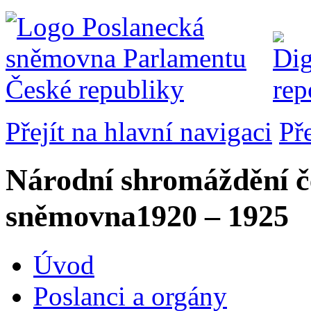
Přejít na hlavní navigaci
Př
Národní shromáždění č
sněmovna
1920 – 1925
Úvod
Poslanci a orgány