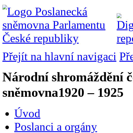
Přejít na hlavní navigaci
Př
Národní shromáždění č
sněmovna
1920 – 1925
Úvod
Poslanci a orgány