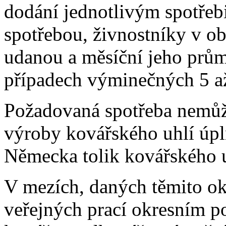
dodání jednotlivým spotřeb
spotřebou, živnostníky v ob
udanou a měsíční jeho průmě
případech výminečných 5 až
Požadovaná spotřeba nemůž
výroby kovářského uhlí úpln
Německa tolik kovářského u
V mezích, daných těmito oko
veřejných prací okresním p