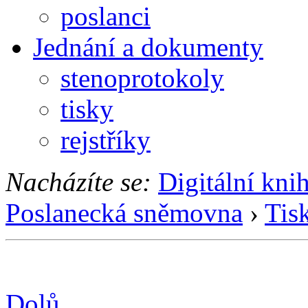
poslanci
Jednání a dokumenty
stenoprotokoly
tisky
rejstříky
Nacházíte se:
Digitální kni
Poslanecká sněmovna
›
Tis
Dolů