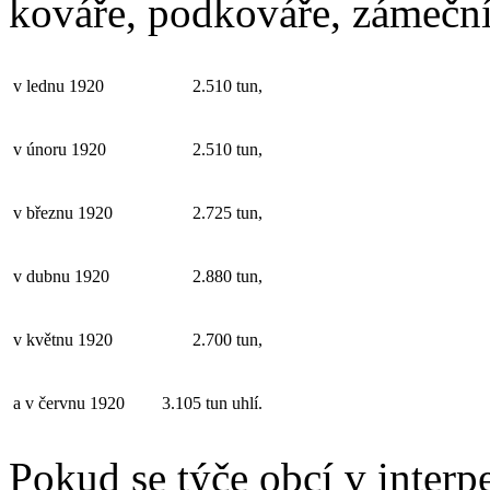
kováře, podkováře, zámečník
v lednu 1920
2.510 tun,
v únoru 1920
2.510 tun,
v březnu 1920
2.725 tun,
v dubnu 1920
2.880 tun,
v květnu 1920
2.700 tun,
a v červnu 1920
3.105 tun uhlí.
Pokud se týče obcí v inter