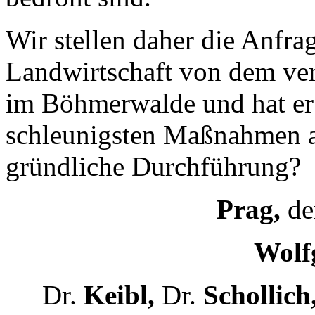
Wir stellen daher die Anfra
Landwirtschaft von dem ve
im Böhmerwalde und hat er
schleunigsten Maßnahmen an
gründliche Durchführung?
Prag,
den
Wolfg
Dr.
Keibl,
Dr.
Schollich