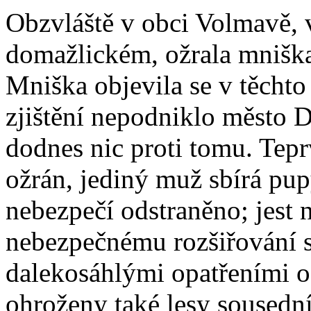
Obzvláště v obci Volmavě, 
domažlickém, ožrala mniška
Mniška objevila se v těchto 
zjištění nepodniklo město D
dodnes nic proti tomu. Tepr
ožrán, jediný muž sbírá pu
nebezpečí odstraněno; jest 
nebezpečnému rozšiřování 
dalekosáhlými opatřeními o
ohroženy také lesy sousední