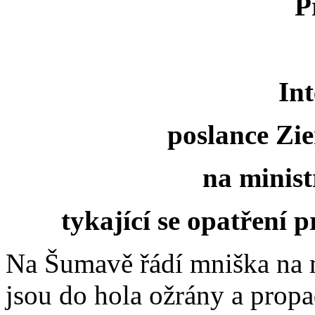
P
Int
poslance Zi
na minist
tykající se opatření 
Na Šumavě řádí mniška na m
jsou do hola ožrány a propa