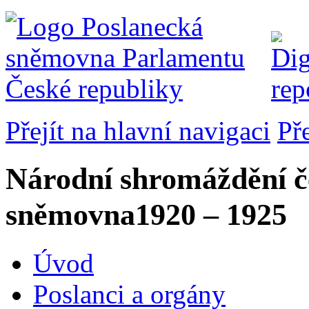
Přejít na hlavní navigaci
Př
Národní shromáždění č
sněmovna
1920 – 1925
Úvod
Poslanci a orgány