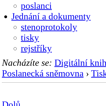
poslanci
Jednání a dokumenty
stenoprotokoly
tisky
rejstříky
Nacházíte se:
Digitální kni
Poslanecká sněmovna
›
Tis
Dolů