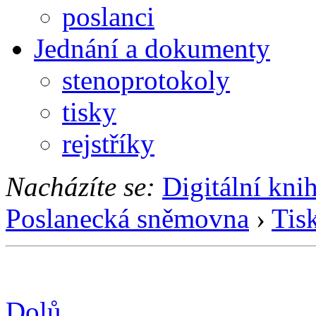
poslanci
Jednání a dokumenty
stenoprotokoly
tisky
rejstříky
Nacházíte se:
Digitální kni
Poslanecká sněmovna
›
Tis
Dolů