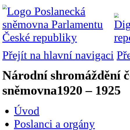
Přejít na hlavní navigaci
Př
Národní shromáždění č
sněmovna
1920 – 1925
Úvod
Poslanci a orgány