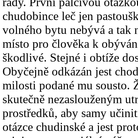
rady. První palčivou otázko
chudobince leč jen pastoušk
volného bytu nebývá a tak 
místo pro člověka k obýván
škodlivé. Stejné i obtíže dos
Obyčejně odkázán jest chodit
milosti podané mu sousto. Ž
skutečně nezaslouženým ut
prostředků, aby samy učinit
otázce chudinské a jest pro