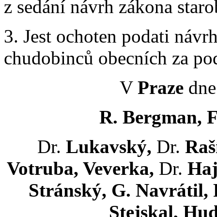
z sedání návrh zákona staro
3. Jest ochoten podati náv
chudobinců obecních za pod
V
Praze
dne 
R. Bergman, Fr
Dr.
Lukavský,
Dr.
Raš
Votruba, Veverka,
Dr.
Ha
Stránský, G. Navrátil
Stejskal, Hud