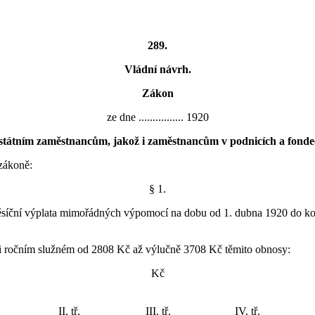
289.
Vládní návrh.
Zákon
ze dne ................ 1920
tátním zaměstnancům, jakož i zaměstnancům v podnicích a fonde
zákoně:
§ 1.
měsíční výplata mimořádných výpomocí na dobu od 1. dubna 1920 do ko
, při ročním služném od 2808 Kč až výlučně 3708 Kč těmito obnosy:
Kč
II. tř.
III. tř.
IV. tř.