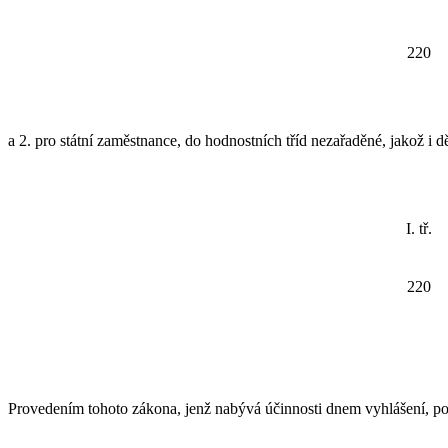
220
a 2. pro státní zaměstnance, do hodnostních tříd nezařaděné, jakož i d
I. tř.
220
Provedením tohoto zákona, jenž nabývá účinnosti dnem vyhlášení, pov