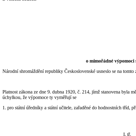
o mimořádné výpomoci s
Národní shromáždění republiky Československé usneslo se na tomto 
Platnost zákona ze dne 9. dubna 1920, č. 214, jímž stanovena byla 
úchylkou, že výpomoce ty vyměřují se
1. pro státní úředníky a státní učitele, zařaděné do hodnostních tříd
I. tř.