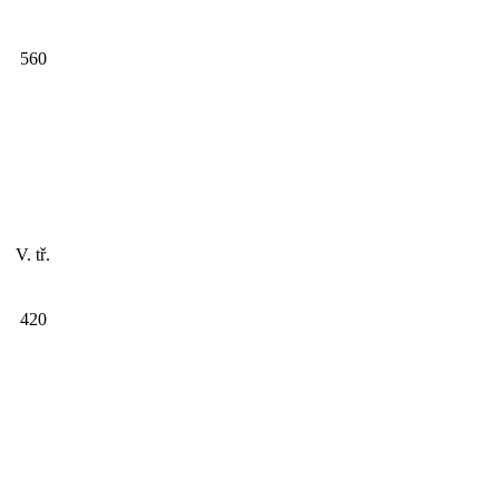
560
V. tř.
420