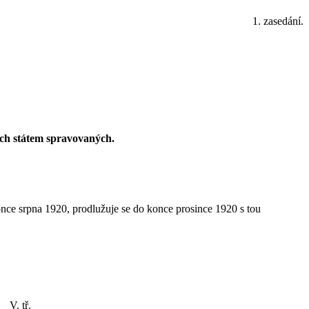
1. zasedání.
ch státem spravovaných.
nce srpna 1920, prodlužuje se do konce prosince 1920 s tou
V. tř.