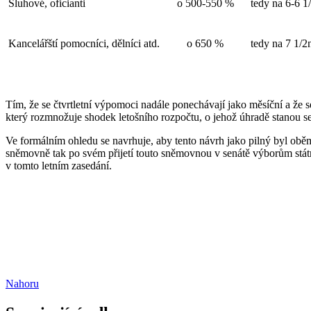
Sluhové, oficianti
o 500-550 %
tedy na 6-6 1
Kancelářští pomocníci, dělníci atd.
o 650 %
tedy na 7 1/2
Tím, že se čtvrtletní výpomoci nadále ponechávají jako měsíční a ž
který rozmnožuje shodek letošního rozpočtu, o jehož úhradě stanou s
Ve formálním ohledu se navrhuje, aby tento návrh jako pilný byl o
sněmovně tak po svém přijetí touto sněmovnou v senátě výborům stát
v tomto letním zasedání.
Nahoru