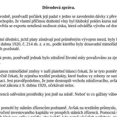
Důvodová zpráva.
 Původně, poněvadž počátek její padal v jedno se zavedením dávky z př
ochopilo, že vlastní příčinou drahotní vlny byl hluboký pokles kursu na
otevřela se exportu netušená možnost zisku, která odváděla výrobu od 
í úředníci, jichž platy zůstávají pod průměrným vývojem mezd, byly ř
9. dubna 1920, č. 214 sb. z. a m., podle kterého byly dosavadní mimoř
ch pozůstalé.
tak proto, poněvadž jednak bylo zdražení životní míry považováno za zj
.
tanou mimořádné změny v naší platební bilanci čekati, že se tyto pomě
ečně čekati, že zejména textilní produkty, které budou vy robeny ze su
laci. Jest pravděpodobno, že jsme dostoupili vrcholu zdražovacího, avša
hod zákona z 9. dubna 1920, očekávati nelze.
enců oděvními prostředky jest jistě na místě. Neboť to co gážisty vůbec
 pomohl by státním zřízencům podstatně. Avšak na textilním průmyslu, k
zúročení investovaného kapitálu ve prospěch státních zřízenců. Pomocná