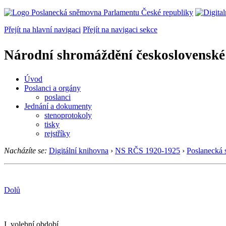
Přejít na hlavní navigaci
Přejít na navigaci sekce
Národní shromáždění československé
Úvod
Poslanci a orgány
poslanci
Jednání a dokumenty
stenoprotokoly
tisky
rejstříky
Nacházíte se:
Digitální knihovna
›
NS RČS 1920-1925
›
Poslanecká
Dolů
I. volební období.