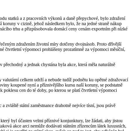
evodu statků a z pracovních výkonů a daně přepychové, bylo zdražení
ší koruny v cizině, jehož následkem bylo, že na jedné straně nákup
domácího trhu a přizpůsobovala domácí ceny cenám exportním při nízké
ečeným zdražením životní míry dotčeny dvojnásob. Proto dřívější
ádné čtvrtletní výpomoci prohlášeny prozatímně za výpomoci měsíční,
ev přechodný a jednak chystána byla akce, která měla naturálně
ry valutární celkem udrží a nebude tudíž podnětu ku opětné zdražovací
roviny koupené nyní a příznivějšího kursu naší koruny, se podstatně
k poklesu cen do té doby, po kterou se platí čtvrtletní výpomoci
 a zvláště státní zaměstnance drahotně nejvíce tísní, jsou právě
terý byl účasten velmi příznivé konjunktury, lze žádati, aby jistou
 taková akce arci nemůže dodávati státním zřízencům látek luxusních,