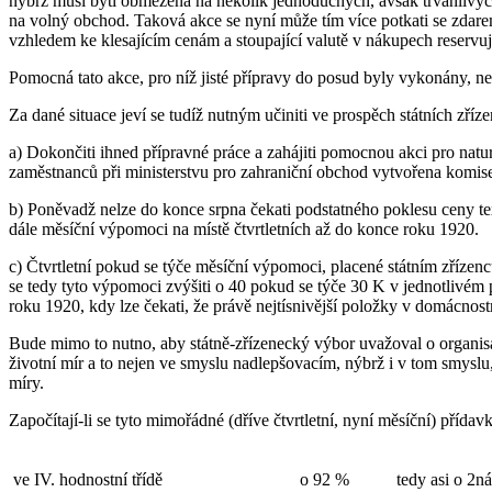
nýbrž musí býti obmezena na několik jednoduchých, avšak trvanlivých l
na volný obchod. Taková akce se nyní může tím více potkati se zdare
vzhledem ke klesajícím cenám a stoupající valutě v nákupech reservuj
Pomocná tato akce, pro níž jisté přípravy do posud byly vykonány, ne
Za dané situace jeví se tudíž nutným učiniti ve prospěch státních zříz
a) Dokončiti ihned přípravné práce a zahájiti pomocnou akci pro natur
zaměstnanců při ministerstvu pro zahraniční obchod vytvořena komise,
b) Poněvadž nelze do konce srpna čekati podstatného poklesu ceny text
dále měsíční výpomoci na místě čtvrtletních až do konce roku 1920.
c) Čtvrtletní pokud se týče měsíční výpomoci, placené státním zříz
se tedy tyto výpomoci zvýšiti o 40 pokud se týče 30 K v jednotlivém p
roku 1920, kdy lze čekati, že právě nejtísnivější položky v domácnost
Bude mimo to nutno, aby státně-zřízenecký výbor uvažoval o organisac
životní mír a to nejen ve smyslu nadlepšovacím, nýbrž i v tom smyslu
míry.
Započítají-li se tyto mimořádné (dříve čtvrtletní, nyní měsíční) přída
ve IV. hodnostní třídě
o 92 %
tedy asi o 2n