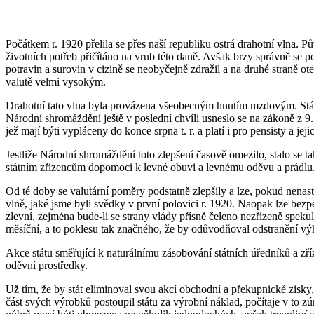
Počátkem r. 1920 přelila se přes naší republiku ostrá drahotní vlna.
životních potřeb přičítáno na vrub této daně. Avšak brzy správně se p
potravin a surovin v cizině se neobyčejně zdražil a na druhé straně 
valutě velmi vysokým.
Drahotní tato vlna byla provázena všeobecným hnutím mzdovým. Státn
Národní shromáždění ještě v poslední chvíli usneslo se na zákoně z 
jež mají býti vypláceny do konce srpna t. r. a platí i pro pensisty a jeji
Jestliže Národní shromáždění toto zlepšení časově omezilo, stalo se 
státním zřízencům dopomoci k levné obuvi a levnému oděvu a prádlu
Od té doby se valutární poměry podstatně zlepšily a lze, pokud nenas
vlně, jaké jsme byli svědky v první polovici r. 1920. Naopak lze bezp
zlevní, zejména bude-li se strany vlády přísně čeleno nezřízeně speku
měsíční, a to poklesu tak značného, že by odůvodňoval odstranění vý
Akce státu směřující k naturálnímu zásobování státních úředníků a zříz
oděvní prostředky.
Už tím, že by stát eliminoval svou akcí obchodní a překupnické zisky,
část svých výrobků postoupil státu za výrobní náklad, počítaje v to 