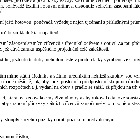
átek pro oděv a prádlo, aby každý, kdo nutně věcí těch potřebuje, mohl 
m, poněvadž textilní i obuvní průmysl disponuje velikými zásobami lát
í.
ní ještě hotovou, poněvadž vyžaduje nejen ujednání s příslušnými prům
enců bezodkladně tato opatření:
ální zásobení státních zřízenců a úředníků oděvem a obuví. Za tou příči
 jež dává záruku úspěšného projednání celé záležitosti.
ilní, ježto do té doby, nebudou ještě v prodeji látky vyrobené ze surov
encům mimo státní úředníky a státním úředníkům nejnižší skupiny jsou
řípadě měsíčně, tak, aby mezi poslední a předposlední skupinou úředník
ních rozpočtech t. j. vydání na obuv a prádlo se sníží, až přijdou na tr
i, která by sledovala ceny životní míry a aby rokoval o takové sousta
, aby drahotní přídavky státních zřízenců samočinně v tom poměru klesa
vky, stouply služební požitky oproti požitkům předválečným:
ásobnou částku,