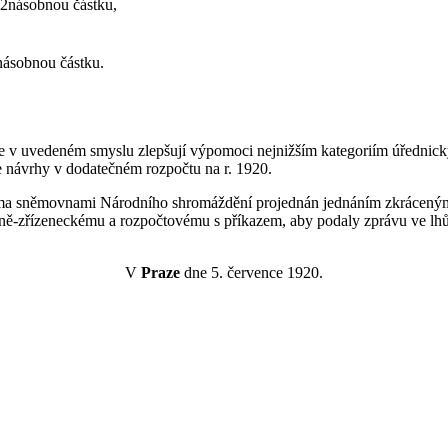
/2násobnou částku,
násobnou částku.
e se v uvedeném smyslu zlepšují výpomoci nejnižším kategoriím úřednic
e návrhy v dodatečném rozpočtu na r. 1920.
běma sněmovnami Národního shromáždění projednán jednáním zkráceným 
ně-zřízeneckému a rozpočtovému s příkazem, aby podaly zprávu ve lhů
V
Praze
dne 5. července 1920.