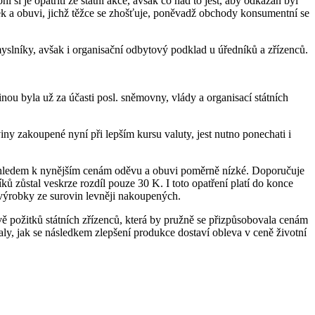
si je opatřiti ze státní akce, avšak co nad to jest, aby odkázán byl
ek a obuvi, jichž těžce se zhošťuje, poněvadž obchody konsumentní se
yslníky, avšak i organisační odbytový podklad u úředníků a zřízenců.
nou byla už za účasti posl. sněmovny, vlády a organisací státních
iny zakoupené nyní při lepším kursu valuty, jest nutno ponechati i
 vzhledem k nynějším cenám oděvu a obuvi poměrně nízké. Doporučuje
ů zůstal veskrze rozdíl pouze 30 K. I toto opatření platí do konce
h výrobky ze surovin levněji nakoupených.
vě požitků státních zřízenců, která by pružně se přizpůsobovala cenám
ly, jak se následkem zlepšení produkce dostaví obleva v ceně životní