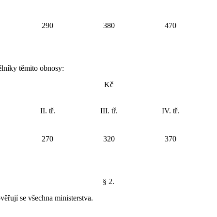
290
380
470
ělníky těmito obnosy:
Kč
II. tř.
III. tř.
IV. tř.
270
320
370
§ 2.
ěřují se všechna ministerstva.