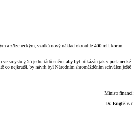
kým a zřízeneckým, vzniká nový náklad okrouhle 400 mil. korun,
ve smyslu § 55 jedn. řádů sněm. aby byl přikázán jak v poslanecké
tě co nejkratší, by návrh byl Národním shromážděním schválen ještě
Ministr financí:
Dr.
Engliš
v. r.