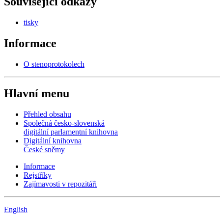
Související odkazy
tisky
Informace
O stenoprotokolech
Hlavní menu
Přehled obsahu
Společná česko-slovenská
digitální parlamentní knihovna
Digitální knihovna
České sněmy
Informace
Rejstříky
Zajímavosti v repozitáři
English