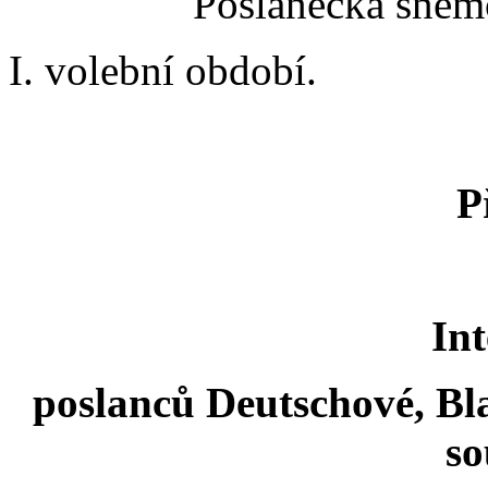
Poslanecká sněmo
I. volební období.
P
Int
poslanců Deutschové, Bla
s