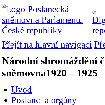
Přejít na hlavní navigaci
Př
Národní shromáždění č
sněmovna
1920 – 1925
Úvod
Poslanci a orgány