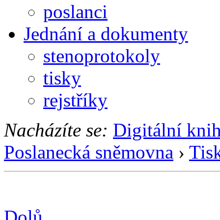
poslanci
Jednání a dokumenty
stenoprotokoly
tisky
rejstříky
Nacházíte se:
Digitální kni
Poslanecká sněmovna
›
Tis
Dolů