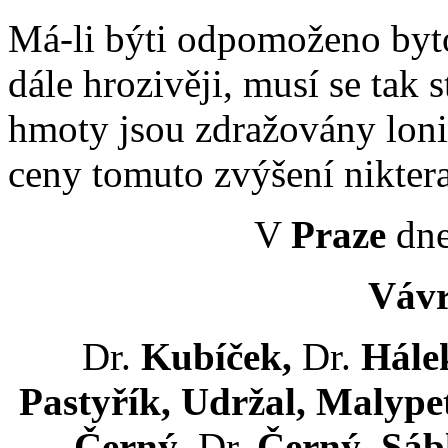
Má-li býti odpomoženo bytov
dále hrozivěji, musí se tak s
hmoty jsou zdražovány loni
ceny tomuto zvýšení nikter
V
Praze
dne
Vávr
Dr.
Kubíček,
Dr.
Hálek
Pastyřík, Udržal, Malypet
Černý,
Dr.
Černý, Sáb