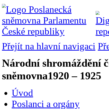
Přejít na hlavní navigaci
Př
Národní shromáždění č
sněmovna
1920 – 1925
Úvod
Poslanci a orgány