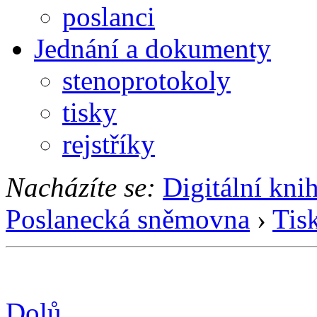
poslanci
Jednání a dokumenty
stenoprotokoly
tisky
rejstříky
Nacházíte se:
Digitální kni
Poslanecká sněmovna
›
Tis
Dolů