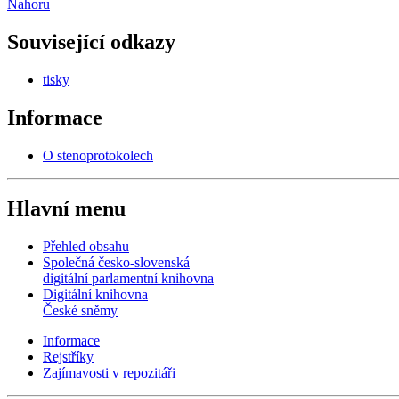
Nahoru
Související odkazy
tisky
Informace
O stenoprotokolech
Hlavní menu
Přehled obsahu
Společná česko-slovenská
digitální parlamentní knihovna
Digitální knihovna
České sněmy
Informace
Rejstříky
Zajímavosti v repozitáři