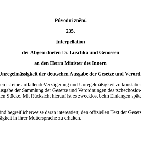
Původní znění.
235.
Interpellation
der Abgeordneten
Dr.
Luschka und Genossen
an den Herrn Minister des Innern
nregelmässigkeit der deutschen Ausgabe der Gesetze und Veror
ist eine auffallendeVerzögerung und Uuregelmäßigkeit zu konstatieren
Ausgabe der Sammlung der Gesetze und Verordnungen des tschechoslow
n Stücke. Mit Rücksicht hierauf ist es zwecklos, beim Einlangen späte
ind begreiflicherweise daran interessiert, den offiziellen Text der Ge
gkeit in ihrer Muttersprache zu erhalten.