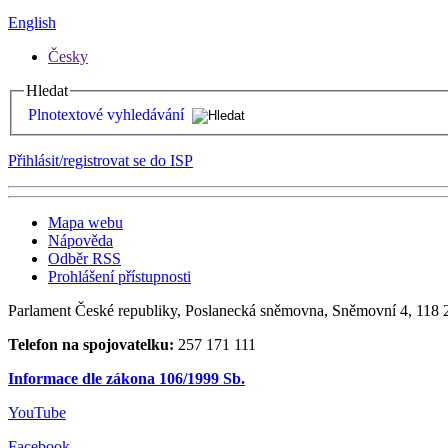
English
Česky
Hledat
Plnotextové vyhledávání
Přihlásit/registrovat se do ISP
Mapa webu
Nápověda
Odběr RSS
Prohlášení přístupnosti
Parlament České republiky, Poslanecká sněmovna, Sněmovní 4, 118 2
Telefon na spojovatelku:
257 171 111
Informace dle zákona 106/1999 Sb.
YouTube
Facebook