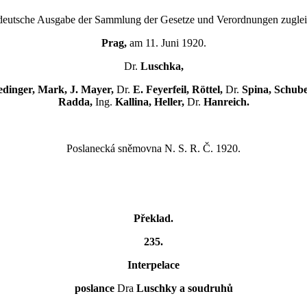
ie deutsche Ausgabe der Sammlung der Gesetze und Verordnungen zuglei
Prag,
am 11. Juni 1920.
Dr.
Luschka,
dinger, Mark, J. Mayer,
Dr.
E. Feyerfeil, Röttel,
Dr.
Spina, Schube
Radda,
Ing.
Kallina, Heller,
Dr.
Hanreich.
Poslanecká sněmovna N. S. R. Č. 1920.
Překlad.
235.
Interpelace
poslance
Dra
Luschky a soudruhů