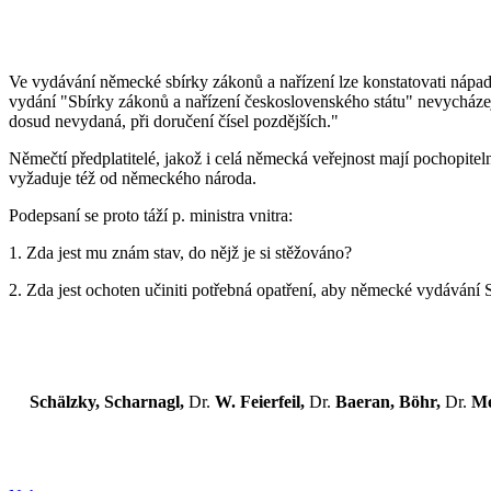
Ve vydávání německé sbírky zákonů a nařízení lze konstatovati nápa
vydání "Sbírky zákonů a nařízení československého státu" nevycházejí 
dosud nevydaná, při doručení čísel pozdějších."
Němečtí předplatitelé, jakož i celá německá veřejnost mají pochopitelně
vyžaduje též od německého národa.
Podepsaní se proto táží p. ministra vnitra:
1. Zda jest mu znám stav, do nějž je si stěžováno?
2. Zda jest ochoten učiniti potřebná opatření, aby německé vydávání S
Schälzky, Scharnagl,
Dr.
W. Feierfeil,
Dr.
Baeran, Böhr,
Dr.
Me