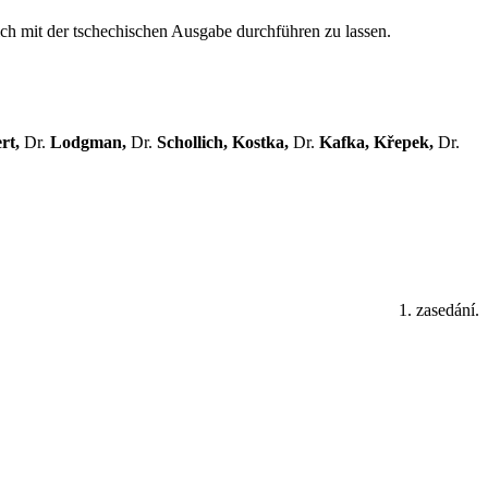
ch mit der tschechischen Ausgabe durchführen zu lassen.
rt,
Dr.
Lodgman,
Dr.
Schollich, Kostka,
Dr.
Kafka, Křepek,
Dr.
1. zasedání.