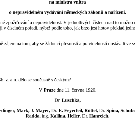
na ministra vnitra
o nepravidelném vydávání německých zákonů a nařízení.
dné zpožďování a nepravidelnost. V jednotlivých číslech nad to možno 
v číselném pořadí, nýbrž podle toho, jak brzo jest hotov překlad jednot
 zájem na tom, aby se žádoucí přesností a pravidelností dostávali ve své
b. z. a n. dělo se současně s českým?
V
Praze
dne 11. června 1920.
Dr.
Luschka,
dinger, Mark, J. Mayer,
Dr.
E. Feyerfeil, Röttel,
Dr.
Spina, Schube
Radda,
ing.
Kallina, Heller,
Dr.
Hanreich.