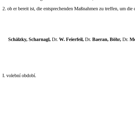
2. ob er bereit ist, die entsprechenden Maßnahmen zu treffen, um d
Schälzky, Scharnagl,
Dr.
W. Feierfeil,
Dr.
Baeran, Böhr,
Dr.
Me
I.
volební období.