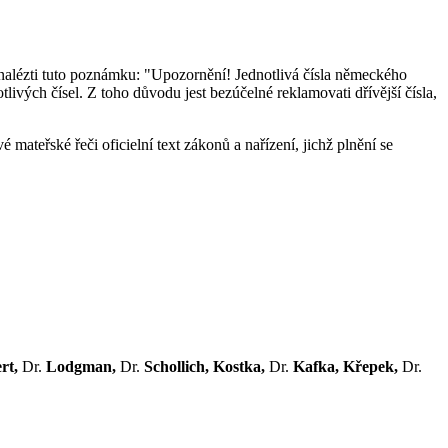
nalézti tuto poznámku: "Upozornění! Jednotlivá čísla německého
livých čísel. Z toho důvodu jest bezúčelné reklamovati dřívější čísla,
 mateřské řeči oficielní text zákonů a nařízení, jichž plnění se
rt,
Dr.
Lodgman,
Dr.
Schollich, Kostka,
Dr.
Kafka, Křepek,
Dr.