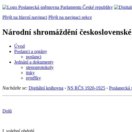
Přejít na hlavní navigaci
Přejít na navigaci sekce
Národní shromáždění československé
Úvod
Poslanci a orgány
poslanci
Jednání a dokumenty
stenoprotokoly
tisky
rejstříky
Nacházíte se:
Digitální knihovna
›
NS RČS 1920-1925
›
Poslanecká
Dolů
I. volební období.