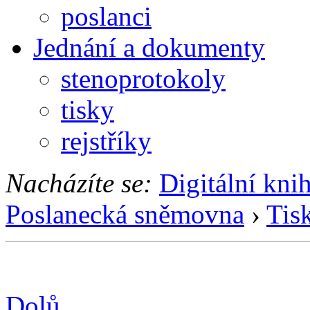
poslanci
Jednání a dokumenty
stenoprotokoly
tisky
rejstříky
Nacházíte se:
Digitální kni
Poslanecká sněmovna
›
Tis
Dolů