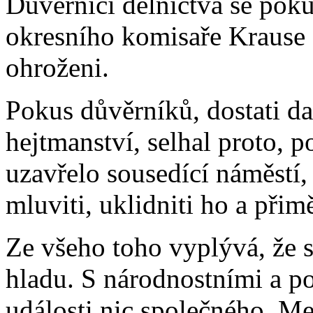
Důvěrníci dělnictva se pokus
okresního komisaře Krause c
ohroženi.
Pokus důvěrníků, dostati da
hejtmanství, selhal proto, 
uzavřelo sousedící náměstí,
mluviti, uklidniti ho a přim
Ze všeho toho vyplývá, že s
hladu. S národnostními a p
události nic společného. Me