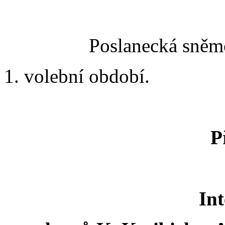
Poslanecká sněmo
1. volební období.
P
Int