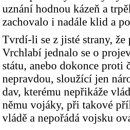
uznání hodnou kázeň a trpěl
zachovalo i nadále klid a p
Tvrdí-li se z jisté strany, ž
Vrchlabí jednalo se o proje
státu, anebo dokonce proti 
nepravdou, sloužící jen nár
dav, kterému nepřikáže vlád
němu vojáky, při takové pří
vládě a nepořádá vojsku ova