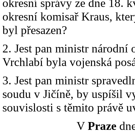
okresní správy ze dne 18. k
okresní komisař Kraus, který
byl přesazen?
2. Jest pan ministr národní 
Vrchlabí byla vojenská pos
3. Jest pan ministr spravedl
soudu v Jičíně, by uspíšil 
souvislosti s těmito právě
V
Praze
dne