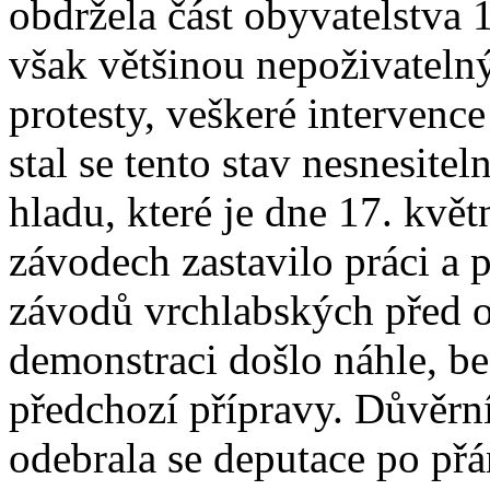
obdržela část obyvatelstva 
však většinou nepoživateln
protesty, veškeré intervenc
stal se tento stav nesnesitel
hladu, které je dne 17. kvě
závodech zastavilo práci a p
závodů vrchlabských před o
demonstraci došlo náhle, be
předchozí přípravy. Důvěrníc
odebrala se deputace po př