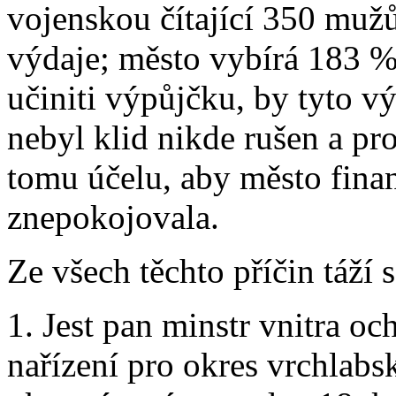
vojenskou čítající 350 muž
výdaje; město vybírá 183 %
učiniti výpůjčku, by tyto v
nebyl klid nikde rušen a pr
tomu účelu, aby město fina
znepokojovala.
Ze všech těchto příčin táží 
1. Jest pan minstr vnitra o
nařízení pro okres vrchlabsk