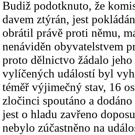
Budiž podotknuto, že komis
davem ztýrán, jest pokládán
obrátil právě proti němu, m
nenáviděn obyvatelstvem pro
proto dělnictvo žádalo jeh
vylíčených událostí byl vy
téměř výjimečný stav, 16 os
zločinci spoutáno a dodáno
jest o hladu zavřeno doposu
nebylo zúčastněno na událo