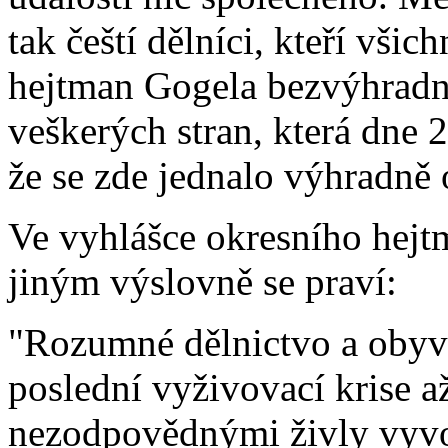
tak čeští dělníci, kteří všic
hejtman Gogela bezvýhradně
veškerých stran, která dne 
že se zde jednalo výhradně 
Ve
vyhlášce okresního hejt
jiným výslovně se praví:
"Rozumné dělnictvo a obyva
poslední vyživovací krise a
nezodpovědnými živly vyvo