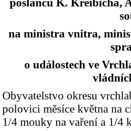
poslanců K. Kreibicha, 
s
na ministra vnitra, mini
spra
o událostech ve Vrchl
vládníc
Obyvatelstvo okresu vrchla
polovici měsíce května na c
1/4 mouky na vaření a 1/4 