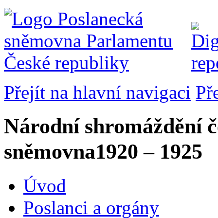
Přejít na hlavní navigaci
Př
Národní shromáždění č
sněmovna
1920 – 1925
Úvod
Poslanci a orgány