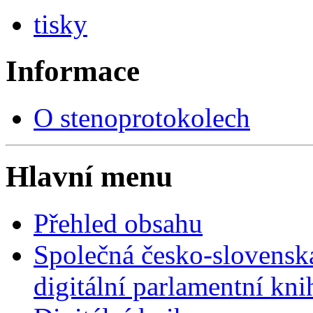
tisky
Informace
O stenoprotokolech
Hlavní menu
Přehled obsahu
Společná česko-slovensk
digitální parlamentní kn