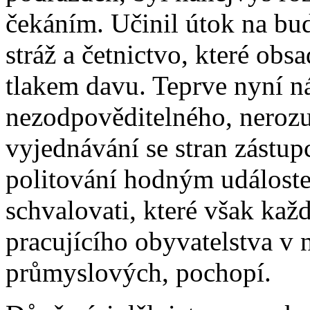
čekáním. Učinil útok na bud
stráž a četnictvo, které obs
tlakem davu. Teprve nyní n
nezodpověditelného, neroz
vyjednávání se stran zástup
politování hodným událost
schvalovati, které však kaž
pracujícího obyvatelstva v
průmyslových, pochopí.