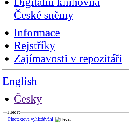
Digitální knihovna
České sněmy
Informace
Rejstříky
Zajímavosti v repozitáři
English
Česky
Hledat
Plnotextové vyhledávání