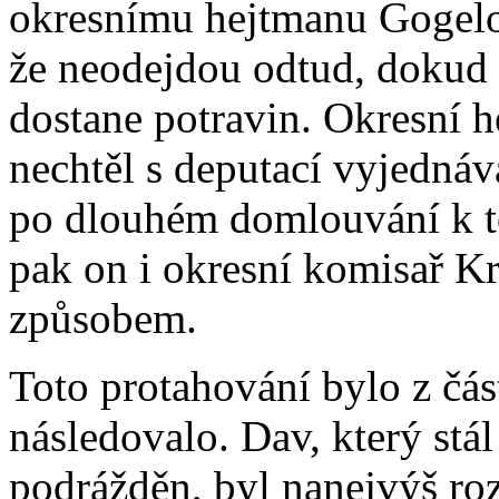
okresnímu hejtmanu Gogelov
že neodejdou odtud, dokud n
dostane potravin. Okresní 
nechtěl s deputací vyjednáv
po dlouhém domlouvání k t
pak on i okresní komisař K
způsobem.
Toto protahování bylo z čás
následovalo. Dav, který stá
podrážděn, byl nanejvýš ro