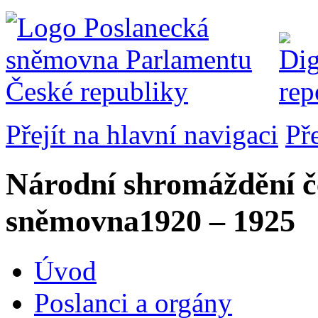
Přejít na hlavní navigaci
Př
Národní shromáždění č
sněmovna
1920 – 1925
Úvod
Poslanci a orgány