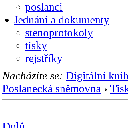
poslanci
Jednání a dokumenty
stenoprotokoly
tisky
rejstříky
Nacházíte se:
Digitální kni
Poslanecká sněmovna
›
Tis
Dolů