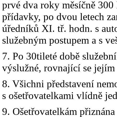
prvé dva roky měsíčně 300 
přídavky, po dvou letech za
úředníků XI. tř. hodn. s a
služebným postupem a s veš
7. Po 30tileté době služebn
výslužné, rovnající se jej
8. Všichni představení nemo
s ošetřovatelkami vlídně jed
9. Ošetřovatelkám přiznána 