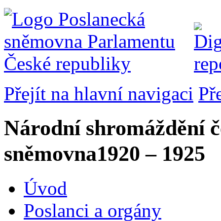
Přejít na hlavní navigaci
Př
Národní shromáždění č
sněmovna
1920 – 1925
Úvod
Poslanci a orgány