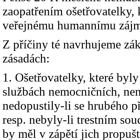
zaopatřením ošetřovatelky, k
veřejnému humannímu zájm
Z příčiny té navrhujeme zá
zásadách:
1. Ošetřovatelky, které byl
službách nemocničních, ne
nedopustily-li se hrubého 
resp. nebyly-li trestním so
by měl v zápětí jich propušt