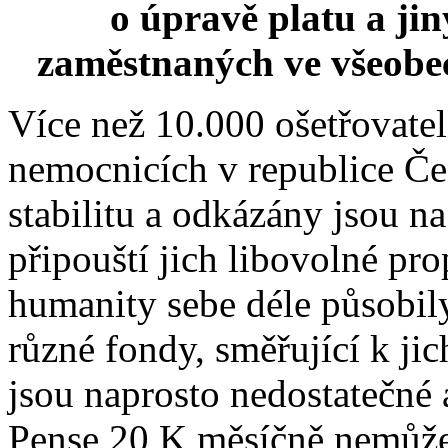
o úpravě platu a jin
zaměstnaných ve všeobe
Více než 10.000 ošetřovate
nemocnicích v republice Če
stabilitu a odkázány jsou na
připouští jich libovolné pr
humanity sebe déle působily
různé fondy, směřující k jic
jsou naprosto nedostatečn
Pense 20 K měsíčně nemůže 