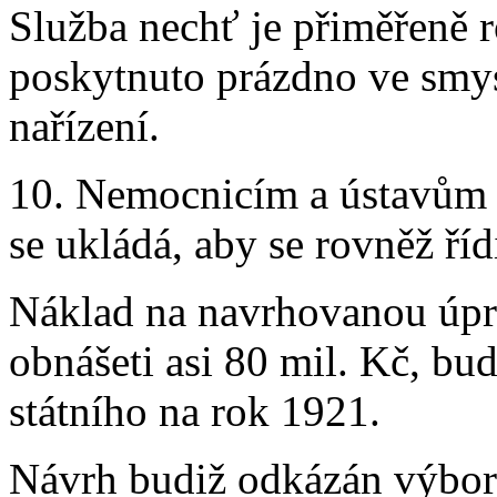
Služba nechť je přiměřeně r
poskytnuto prázdno ve smys
nařízení.
10. Nemocnicím a ústavům 
se ukládá, aby se rovněž ří
Náklad na navrhovanou úpra
obnášeti asi 80 mil. Kč, bu
státního na rok 1921.
Návrh budiž odkázán výbor