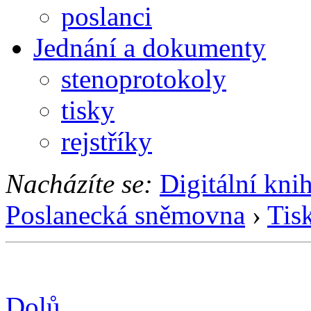
poslanci
Jednání a dokumenty
stenoprotokoly
tisky
rejstříky
Nacházíte se:
Digitální kni
Poslanecká sněmovna
›
Tis
Dolů