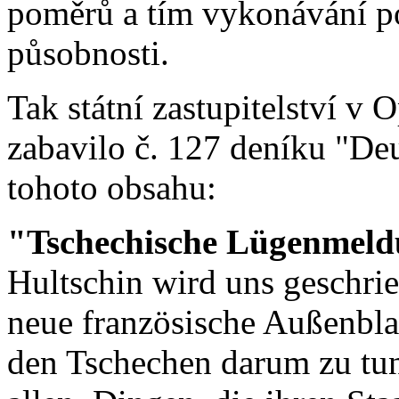
poměrů a tím vykonávání po
působnosti.
Tak státní zastupitelství v
zabavilo č. 127 deníku "De
tohoto obsahu:
"Tschechische Lügenmeld
Hultschin wird uns geschrieb
neue französische Außenblat
den Tschechen darum zu tun