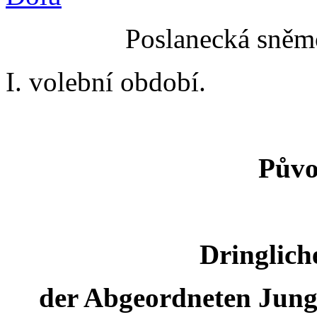
Poslanecká sněmo
I. volební období.
Půvo
Dringlich
der Abgeordneten Jun