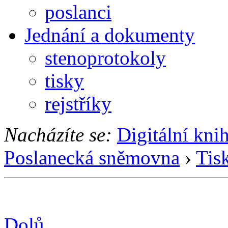
poslanci
Jednání a dokumenty
stenoprotokoly
tisky
rejstříky
Nacházíte se:
Digitální kni
Poslanecká sněmovna
›
Tis
Dolů