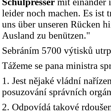
Schulpresser
mit einander 
leider noch machen. Es ist t
uns über unseren Rücken hi
Ausland zu benützen."
Sebráním 5700 výtisků utr
Tážeme se pana ministra spr
1. Jest nějaké vládní naříze
posuzování správních orgá
2. Odpovídá takové rdoušen