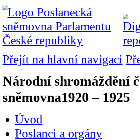
Přejít na hlavní navigaci
Př
Národní shromáždění č
sněmovna
1920 – 1925
Úvod
Poslanci a orgány