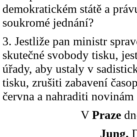
demokratickém státě a právu 
soukromé jednání?
3. Jestliže pan ministr spra
skutečné svobody tisku, jes
úřady, aby ustaly v sadist
tisku, zrušiti zabavení časo
června a nahraditi noviná
V
Praze
dne
Jung,
D