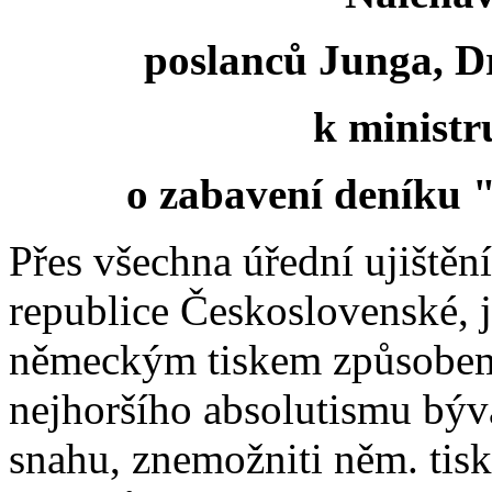
poslanců Junga, Dr
k ministr
o zabavení deníku 
Přes všechna úřední ujiště
republice Československé, j
německým tiskem způsobem
nejhoršího absolutismu býv
snahu, znemožniti něm. tis