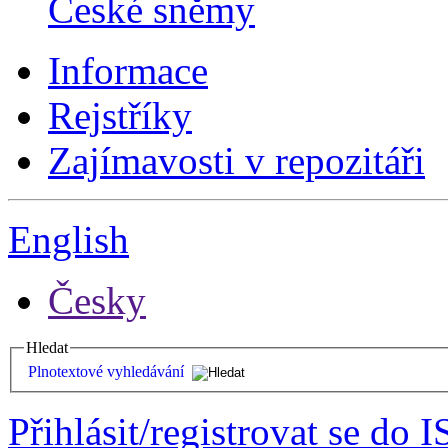
České sněmy
Informace
Rejstříky
Zajímavosti v repozitáři
English
Česky
Hledat
Plnotextové vyhledávání
Přihlásit/registrovat se do I