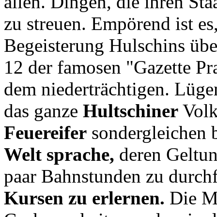
allen. Dingen, die ihren Sta
zu streuen. Empörend ist es
Begeisterung Hulschins über
12 der famosen "Gazette Pr
dem niederträchtigen. Lügen
das ganze
Hultschiner
Volk
Feuereifer
sondergleichen b
Welt sprache,
deren Geltung
paar Bahnstunden zu durchf
Kursen zu erlernen.
Die Mä