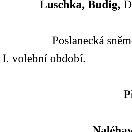
Luschka, Budig,
D
Poslanecká sněmo
I. volební období.
P
Naléhav