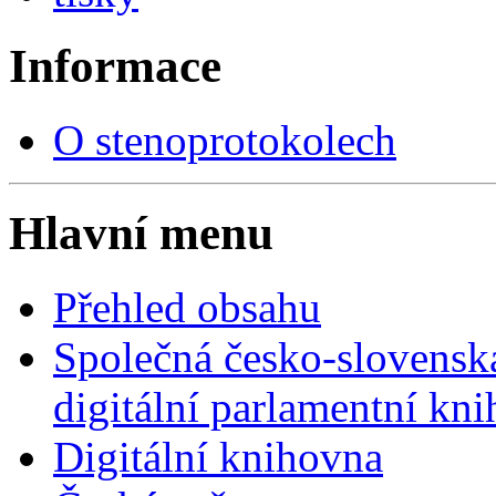
Informace
O stenoprotokolech
Hlavní menu
Přehled obsahu
Společná česko-slovensk
digitální parlamentní kn
Digitální knihovna