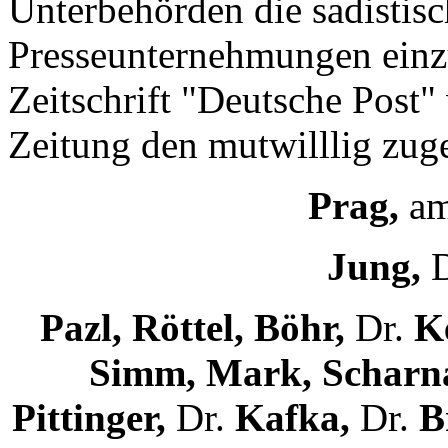
Unterbehörden die sadistis
Presseunternehmungen einzu
Zeitschrift "Deutsche Post"
Zeitung den mutwilllig zug
Prag,
am
Jung,
D
Pazl, Röttel, Böhr,
Dr.
Ke
Simm, Mark, Scharna
Pittinger,
Dr.
Kafka,
Dr.
B