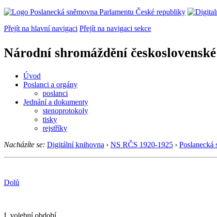
Přejít na hlavní navigaci
Přejít na navigaci sekce
Národní shromáždění československé
Úvod
Poslanci a orgány
poslanci
Jednání a dokumenty
stenoprotokoly
tisky
rejstříky
Nacházíte se:
Digitální knihovna
›
NS RČS 1920-1925
›
Poslanecká
Dolů
I. volební období.