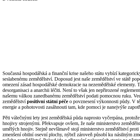
Současná hospodářská a finanční krise našeho státu vybízí kategorick
seslabenému zemědělství. Doposud jest naše zemědělství ve státě po
omezení zásad hospodářské demokracie na nezemědělské elementy. Tím
desorganisaci a anarchii léčiti. Není to však jen nepřirozené regleme
našemu válkou zanedbanému zemědělství podati pomocnou ruku. Vedle 
zemědělství
positivní státní péče
o povznesení výkonnosti půdy. V té 
energie a pohotovosti zasáhnouti tam, kde pomoci je nanejvýše zapotř
Pěti válečnými lety jest zemědělská půda naprosto vyčerpána, protože
hnojivy strojenými. Překvapuje ovšem, že naše ministerstvo zemědělstv
umělých hnojiv. Stejně nevšímavě stojí ministerstvo zemědělství prot
zmenšení obilní osevní plochy, nýbrž zároveň působí ku násilným zm