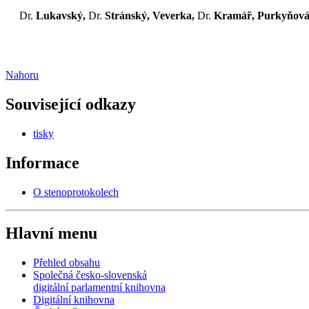
Dr.
Lukavský,
Dr.
Stránský, Veverka,
Dr.
Kramář, Purkyňov
Nahoru
Související odkazy
tisky
Informace
O stenoprotokolech
Hlavní menu
Přehled obsahu
Společná česko-slovenská
digitální parlamentní knihovna
Digitální knihovna