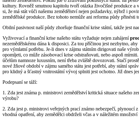
našeho zemědělství. Pokud jde o zřizování pokusných stanic na pěstov
kultury. Rovněž smutnou kapitolu tvoří otázka živočišné produkce a 
si, že má stát vůči našemu zemědělství nejen požadavky, nýbrž i povi
zemědělské produkce. Bez tohoto nemůže ani reforma půdy přinésti to
Obilní pasivnost naší půdy zhoršuje finanční krise státní, takže jest n
Vyživovací a finanční krise našeho státu vyžaduje nejen zahájení
prod
nezemědělskému dána k disposici. Za tou příčinou jest nezbytno, aby 
pro výmlatní potřebu. Je-li dnes v zájmu státním dirigovati naše výr
opomíjeti, co může zásobovací krise odstraňovati, nebo aspoň mírnit
účelům namnoze luxusním, není třeba zvláště dovozovati. Stačí prost
nové žňové období v zájmu samého státu jest potřebí, aby státní správa
pro klidný a šťastný vnitrostátní vývoj splniti jest ochotno. Již dnes 
Podepsaní se táží:
1. Zda jest známa p. ministrovi zemědělství kritická situace našeho 
výrobu?
2. Zda jest p. ministrovi veřejných prací známo nebezpečí, plynoucí 
vhodná opatření, aby zemědělci obdrželi včas a v náležitém množství 