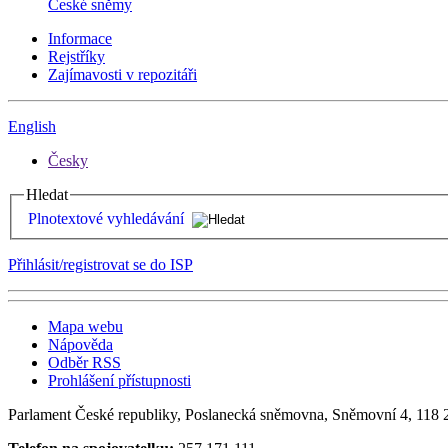
České sněmy
Informace
Rejstříky
Zajímavosti v repozitáři
English
Česky
Hledat
Plnotextové vyhledávání
Přihlásit/registrovat se do ISP
Mapa webu
Nápověda
Odběr RSS
Prohlášení přístupnosti
Parlament České republiky, Poslanecká sněmovna, Sněmovní 4, 118 2