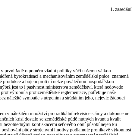
1. zasedání.
í v první řadě o poměru vládní politiky vůči našemu válkou
yjádřená byrokratisací a mechanisováním zemědělské práce, znamená
é produkce a bojem proti ní nelze poválečnou hospodářskou
ýbrž jest to i pasivnost ministerstva zemědělství, která nedovede
rotivýrobní a protizemědělské reglementace, potřebuje naše
z náležité sympatie s utrpením a strádáním jeho, nejevíc žádoucí
ivem v náležitém množství pro radikální rekvisice slámy a dokonce ne
ančních krisí dostalo se zemědělské půdě nutných kvant a kvalit
vými bezohlednými konfiskacemi seťového obilí působí nejen ku
m posilování půdy strojenými hnojivy podlamuje pronikavě výkonnost