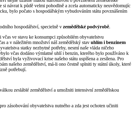
tví stejně úžasně malou starostlivost o povznesení zemědělské
je si návrat k půdě velmi pohodlně a zcela automaticky neuvědomujíc
 Německu, bylo počato s hospodářským vybudováním státu povznášením
národního hospodářství, specielně v
zemědělské podvýrobě
.
ti včas ve stavu ke konsumpci způsobilém obyvatelstvu
 včas a v náležitém množství náš zemědělský stav
uhlím i benzinem
yvatelstva statky nezbytné potřeby, nesmí naše vláda ničeho
ebylo včas dodáno výmlatné uhlí i benzin, kterého bylo používáno k
tví byla vyživovací krise našeho státu uspíšena a zesílena. Pro
ám našeho zemědělství, má-li ono čestně splniti ty státní úkoly, které
izně potřebují.
 válkou zesláblé zemědělství a umožniti intensivní zemědělskou
ro zásobování obyvatelstva nutného a zda jest ochoten učiniti