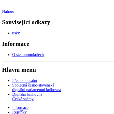
Nahoru
Související odkazy
tisky
Informace
O stenoprotokolech
Hlavní menu
Přehled obsahu
Společná česko-slovenská
digitální parlamentní knihovna
Digitální knihovna
České sněmy
Informace
Rejstříky