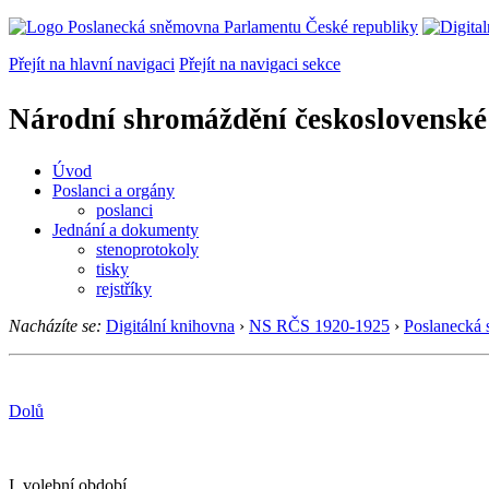
Přejít na hlavní navigaci
Přejít na navigaci sekce
Národní shromáždění československé
Úvod
Poslanci a orgány
poslanci
Jednání a dokumenty
stenoprotokoly
tisky
rejstříky
Nacházíte se:
Digitální knihovna
›
NS RČS 1920-1925
›
Poslanecká
Dolů
I. volební období.