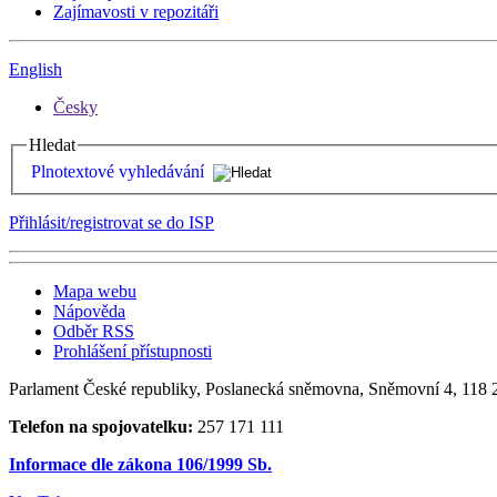
Zajímavosti v repozitáři
English
Česky
Hledat
Plnotextové vyhledávání
Přihlásit/registrovat se do ISP
Mapa webu
Nápověda
Odběr RSS
Prohlášení přístupnosti
Parlament České republiky, Poslanecká sněmovna, Sněmovní 4, 118 2
Telefon na spojovatelku:
257 171 111
Informace dle zákona 106/1999 Sb.