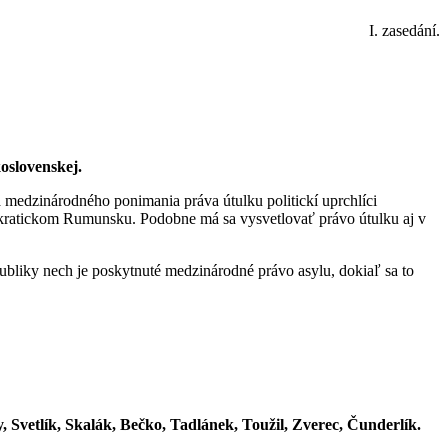
I. zasedání.
oslovenskej.
medzinárodného ponimania práva útulku politickí uprchlíci
okratickom Rumunsku. Podobne má sa vysvetlovať právo útulku aj v
bliky nech je poskytnuté medzinárodné právo asylu, dokiaľ sa to
 Svetlík, Skalák, Bečko, Tadlánek, Toužil, Zverec, Čunderlík.