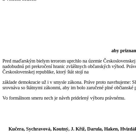
aby priznan
Pred maďarským bielym terorom uprchlo na územie Československej re
nadobudnú pri prekročení hranic zvláštnych občanských výhod. Práv
Československej republike, ktorý štát stojí na
základe demokracie už i v smysle zákona. Práve proto navrhujeme: S
srovnáva so štátnymi zákonmi, aby im bolo zaručené plné občianské 
Vo formálnom smeru nech je návrh pridelený výboru právnému.
Kučera, Sychravová, Koutný, J. Kříž, Darula, Haken, Hvizdák,