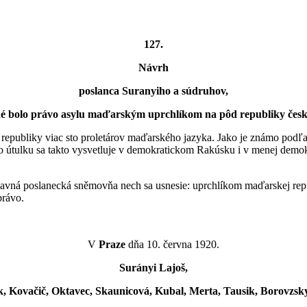
127.
Návrh
poslanca Suranyiho a súdruhov,
é bolo právo asylu maďarským uprchlíkom na pôd republiky česk
publiky viac sto proletárov maďarského jazyka. Jako je známo podľa 
o útulku sa takto vysvetluje v demokratickom Rakúsku i v menej dem
lavná poslanecká sněmovňa nech sa usnesie: uprchlíkom maďarskej repu
právo.
V
Praze
dňa 10. června 1920.
Surányi Lajoš,
 Kovačič, Oktavec, Skaunicová, Kubal, Merta, Tausik, Borovzsky,