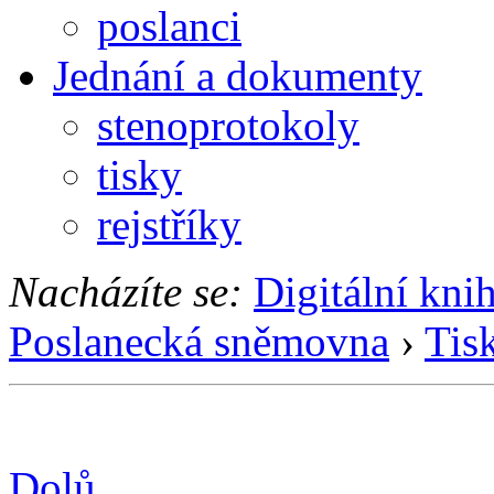
poslanci
Jednání a dokumenty
stenoprotokoly
tisky
rejstříky
Nacházíte se:
Digitální kni
Poslanecká sněmovna
›
Tis
Dolů