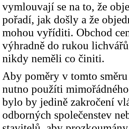
vymlouvají se na to, že obj
pořadí, jak došly a že objed
mohou vyříditi. Obchod cem
výhradně do rukou lichvářů,
nikdy neměli co činiti.
Aby poměry v tomto směru a
nutno použíti mimořádného 
bylo by jedině zakročení vl
odborných společenstev ne
stavitelů, aby prozkoumány