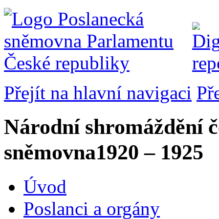
Přejít na hlavní navigaci
Př
Národní shromáždění č
sněmovna
1920 – 1925
Úvod
Poslanci a orgány