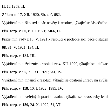
II. čt.
1258,
II.
Zákon
ze 17. XII. 1920, Sb. z. č. 682.
Vyjádření min. školství a nár. osvěty k resoluci, týkající se částečn
Přik. rozp. v.
60,
8. III. 1921; 2466,
II.
Přípis min. rady z 18. V. 1921 k resoluci o podpoře soc. péče o studen
68,
31. V. 1921; 134,
II.
Přik. rozp. v. 134,
III,
Vyjádření min. železnic o resoluci ze 4. XII. 1920, týkající se unifika
Přik. rozp. v.
95,
21. XI. 1921; 641,
IV.
Vyjádření min. financí k resoluci, týkající se opatření úhrady na z
Přik. rozp. v.
118,
10. I. 1922; 1985,
IV.
Vyjádření min. veřejných prací k resoluci, týkající se novostavby léka
Přik. rozp. v.
159,
24. X. 1922; 51,
VI.