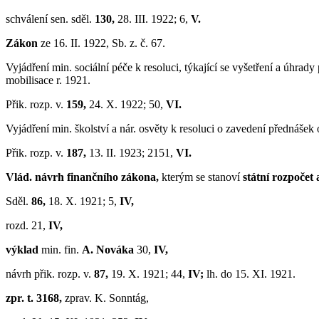
schválení sen. sděl.
130,
28. III. 1922; 6,
V.
Zákon
ze 16. II. 1922, Sb. z. č. 67.
Vyjádření min. sociální péče k resoluci, týkající se vyšetření a úhra
mobilisace r. 1921.
Přik. rozp. v.
159,
24. X. 1922; 50,
VI.
Vyjádření min. školství a nár. osvěty k resoluci o zavedení přednášek o
Přik. rozp. v.
187,
13. II. 1923; 2151,
VI.
Vlád. návrh finančního zákona,
kterým se stanoví
státní rozpočet 
Sděl.
86,
18. X. 1921; 5,
IV,
rozd. 21,
IV,
výklad
min. fin.
A. Nováka
30,
IV,
návrh přik. rozp. v.
87,
19. X. 1921; 44,
IV;
lh. do 15. XI. 1921.
zpr. t. 3168,
zprav. K. Sonntág,