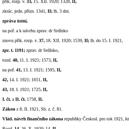
přik. rozp. v.
33,
15. XII. 1920; 1328,
II,
zkrác. jedn. přizn. 1341,
II;
lh. 3 dni.
zpráva ústní,
na poř. a k návrhu zprav. dr Srdínko
znovu přik. rozp. v.
37,
18. XII. 1920; 1539,
II;
lh. do 15. I. 1921,
zpr. t. 1191;
zprav. dr Srdínko,
rozd.
40,
11. I. 1921; 1573,
II,
na poř.
41,
13. I. 1921; 1595,
II,
42,
14. I. 1921; 1651,
II,
43,
18. I. 1921; 1725,
II,
I. čt.
a
II. čt.
1758,
II.
Zákon
z 8. II. 1921, Sb. z. č. 81.
Vlád. návrh finančního zákona
republiky Českosl. pro rok 1921, k
Rozd.
14,
26. X. 1920; 14,
II,