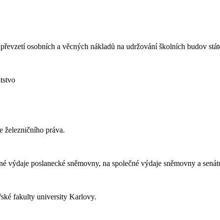
ého převzetí osobních a věcných nákladů na udržování školních budov stá
tstvo
ce železničního práva.
výšené výdaje poslanecké sněmovny, na společné výdaje sněmovny a sen
řské fakulty university Karlovy.