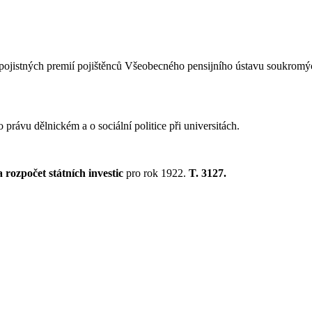
dy pojistných premií pojištěnců Všeobecného pensijního ústavu soukromýc
 právu dělnickém a o sociální politice při universitách.
a rozpočet státních investic
pro rok 1922.
T. 3127.