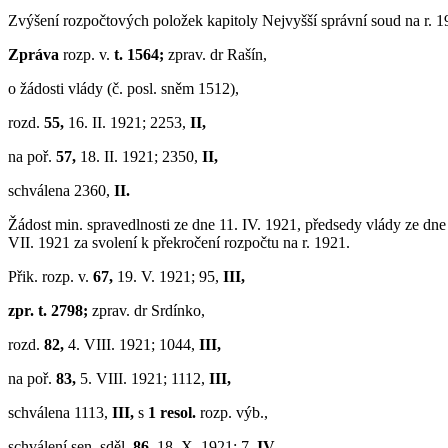
Zvýšení rozpočtových položek kapitoly Nejvyšší správní soud na r. 1
Zpráva
rozp. v.
t. 1564;
zprav. dr Rašín,
o žádosti vlády (č. posl. sněm 1512),
rozd.
55,
16. II. 1921; 2253,
II,
na poř.
57,
18. II. 1921; 2350,
II,
schválena 2360,
II.
Žádost min. spravedlnosti ze dne 11. IV. 1921, předsedy vlády ze dne
VII. 1921 za svolení k překročení rozpočtu na r. 1921.
Přik. rozp. v.
67,
19. V. 1921; 95,
III,
zpr. t. 2798;
zprav. dr Srdínko,
rozd.
82,
4. VIII. 1921; 1044,
III,
na poř.
83,
5. VIII. 1921; 1112,
III,
schválena 1113,
III,
s
1 resol.
rozp. výb.,
schválení sen. sděl.
86,
18. X. 1921; 7,
IV.