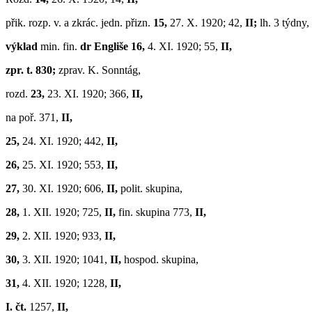
přik. rozp. v. a zkrác. jedn. přizn.
15,
27. X. 1920; 42,
II;
lh. 3 týdny,
výklad
min. fin.
dr Engliše 16,
4. XI. 1920; 55,
II,
zpr. t. 830;
zprav. K. Sonntág,
rozd.
23,
23. XI. 1920; 366,
II,
na poř. 371,
II,
25,
24. XI. 1920; 442,
II,
26,
25. XI. 1920; 553,
II,
27,
30. XI. 1920; 606,
II,
polit. skupina,
28,
1. XII. 1920; 725,
II,
fin. skupina 773,
II,
29,
2. XII. 1920; 933,
II,
30,
3. XII. 1920; 1041,
II,
hospod. skupina,
31,
4. XII. 1920; 1228,
II,
I. čt.
1257,
II,