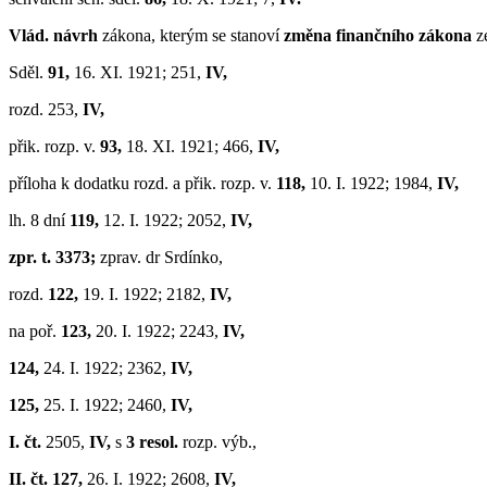
Vlád. návrh
zákona, kterým se stanoví
změna finančního zákona
z
Sděl.
91,
16. XI. 1921; 251,
IV,
rozd. 253,
IV,
přik. rozp. v.
93,
18. XI. 1921; 466,
IV,
příloha k dodatku rozd. a přik. rozp. v.
118,
10. I. 1922; 1984,
IV,
lh. 8 dní
119,
12. I. 1922; 2052,
IV,
zpr. t. 3373;
zprav. dr Srdínko,
rozd.
122,
19. I. 1922; 2182,
IV,
na poř.
123,
20. I. 1922; 2243,
IV,
124,
24. I. 1922; 2362,
IV,
125,
25. I. 1922; 2460,
IV,
I. čt.
2505,
IV,
s
3 resol.
rozp. výb.,
II. čt. 127,
26. I. 1922; 2608,
IV,