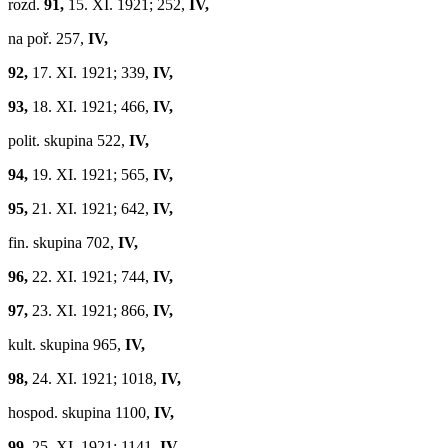
rozd.
91,
15. XI. 1921; 252,
IV,
na poř. 257,
IV,
92,
17. XI. 1921; 339,
IV,
93,
18. XI. 1921; 466,
IV,
polit. skupina 522,
IV,
94,
19. XI. 1921; 565,
IV,
95,
21. XI. 1921; 642,
IV,
fin. skupina 702,
IV,
96,
22. XI. 1921; 744,
IV,
97,
23. XI. 1921; 866,
IV,
kult. skupina 965,
IV,
98,
24. XI. 1921; 1018,
IV,
hospod. skupina 1100,
IV,
99,
25. XI. 1921; 1141,
IV,