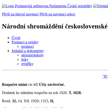
Přejít na hlavní navigaci
Přejít na navigaci sekce
Národní shromáždění československé
Úvod
Poslanci a orgány
poslanci
Jednání a dokumenty
stenoprotokoly
tisky
rejstříky
"R"
Rozpočet státní
viz též
Účty závěrečné.
Dodatek ke státnímu rozpočtu na rok 1920.
T. 1028.
Rozd.
32,
14. XII. 1920; 1315,
II,