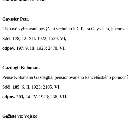
Gayssler Petr.
Liknavé vyřizování povýšení vrchního inž. Petra Gaysslera, jmenova
Sděl.
178,
12. XII. 1922; 1539,
VI,
odpov. 197,
9. III. 1923; 2478,
VI.
Gazdagh Koloman.
Pense Kolomana Gazdagha, pensionovaného kancelářského pomocní
Sděl.
185,
6. II. 1923; 2105,
VI,
odpov. 203,
24. IV. 1923; 236,
VII.
Gážisté
viz
Vojsko.