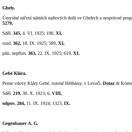
Gbely.
Úmyslné ničení státních naftových dolů ve Gbelech a nesprávné prop
5279.
Sděl.
345,
4. VI. 1925; 190,
XI,
rozd.
362,
18. IX. 1925; 589,
XI,
piln. nepřizn.
363,
22. IX. 1925; 619,
XI.
Gebé Klára.
Pense vdovy Kláry Gebé, rozené Héthársy, v Levoči.
Dotaz
dr Körm
Sděl.
219,
30. X. 1923; 6,
VIII,
odpov. 284,
11. IX. 1924; 1323,
IX.
Gegenbauer A. G.