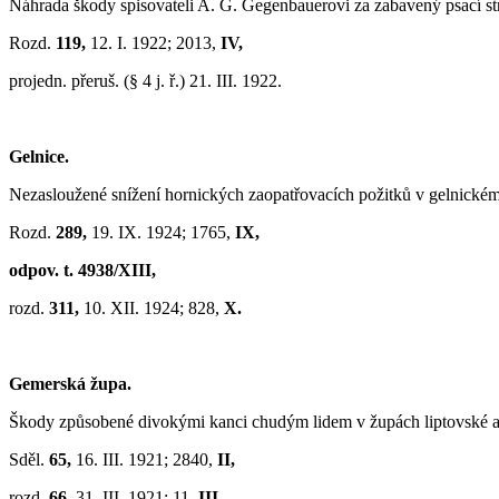
Náhrada škody spisovateli A. G. Gegenbauerovi za zabavený psací st
Rozd.
119,
12. I. 1922; 2013,
IV,
projedn. přeruš. (§ 4 j. ř.) 21. III. 1922.
Gelnice.
Nezasloužené snížení hornických zaopatřovacích požitků v gelnickém
Rozd.
289,
19. IX. 1924; 1765,
IX,
odpov. t. 4938/XIII,
rozd.
311,
10. XII. 1924; 828,
X.
Gemerská župa.
Škody způsobené divokými kanci chudým lidem v župách liptovské 
Sděl.
65,
16. III. 1921; 2840,
II,
rozd.
66,
31. III. 1921; 11,
III,