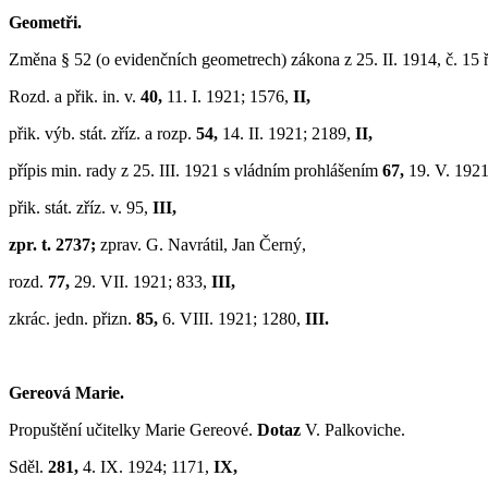
Geometři.
Změna § 52 (o evidenčních geometrech) zákona z 25. II. 1914, č. 15 ř
Rozd. a přik. in. v.
40,
11. I. 1921; 1576,
II,
přik. výb. stát. zříz. a rozp.
54,
14. II. 1921; 2189,
II,
přípis min. rady z 25. III. 1921 s vládním prohlášením
67,
19. V. 1921
přik. stát. zříz. v. 95,
III,
zpr. t. 2737;
zprav. G. Navrátil, Jan Černý,
rozd.
77,
29. VII. 1921; 833,
III,
zkrác. jedn. přizn.
85,
6. VIII. 1921; 1280,
III.
Gereová Marie.
Propuštění učitelky Marie Gereové.
Dotaz
V. Palkoviche.
Sděl.
281,
4. IX. 1924; 1171,
IX,