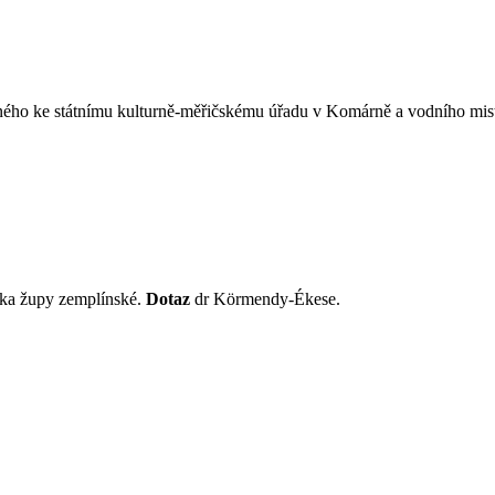
ného ke státnímu kulturně-měřičskému úřadu v Komárně a vodního mist
ka župy zemplínské.
Dotaz
dr Körmendy-Ékese.