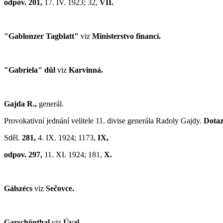
odpov. 201,
17. IV. 1923; 32,
VII.
"Gablonzer Tagblatt"
viz
Ministerstvo financí.
"Gabriela" důl
viz
Karvinná.
Gajda R.,
generál.
Provokativní jednání velitele 11. divise generála Radoly Gajdy.
Dota
Sděl.
281,
4. IX. 1924; 1173,
IX,
odpov. 297,
11. XI. 1924; 181,
X.
Gálszécs
viz
Sečovce.
Garschönthal
viz
Úval.