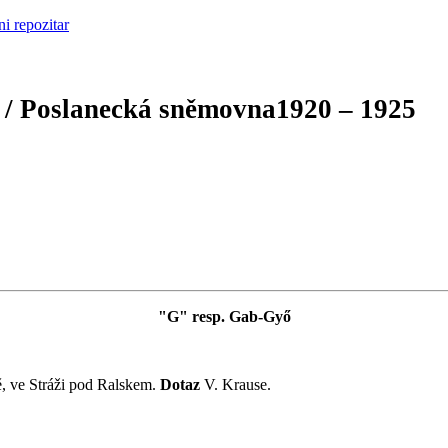
 / Poslanecká sněmovna
1920 – 1925
"G" resp. Gab-Győ
, ve Stráži pod Ralskem.
Dotaz
V. Krause.