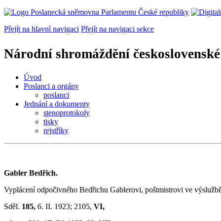
Přejít na hlavní navigaci
Přejít na navigaci sekce
Národní shromáždění československé
Úvod
Poslanci a orgány
poslanci
Jednání a dokumenty
stenoprotokoly
tisky
rejstříky
Gabler Bedřich.
Vyplácení odpočivného Bedřichu Gablerovi, poštmistrovi ve výslužbě
Sděl.
185,
6. II. 1923; 2105,
VI,