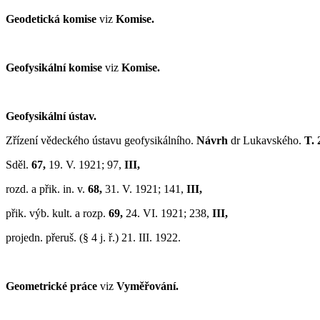
Geodetická komise
viz
Komise.
Geofysikální komise
viz
Komise.
Geofysikální ústav.
Zřízení vědeckého ústavu geofysikálního.
Návrh
dr Lukavského.
T. 
Sděl.
67,
19. V. 1921; 97,
III,
rozd. a přik. in. v.
68,
31. V. 1921; 141,
III,
přik. výb. kult. a rozp.
69,
24. VI. 1921; 238,
III,
projedn. přeruš. (§ 4 j. ř.) 21. III. 1922.
Geometrické práce
viz
Vyměřování.