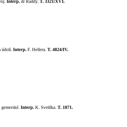
roj.
Interp.
dr Raddy.
T. 3321/XVI.
 údolí.
Interp.
F. Hellera.
T. 4824/IV.
a gemerské.
Interp.
K. Svetlíka.
T. 1871.