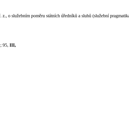
. z., o služebním poměru státních úředníků a sluhů (služební pragmatik
; 95,
III,