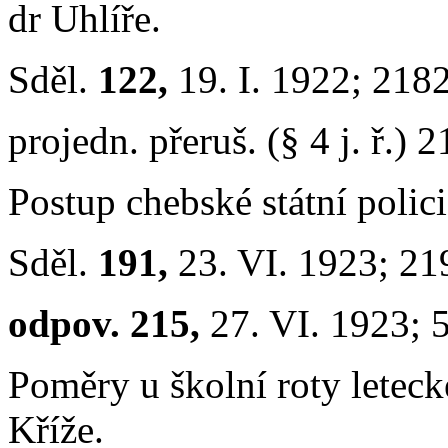
dr Uhlíře.
Sděl.
122,
19. I. 1922; 218
projedn. přeruš. (§ 4 j. ř.) 2
Postup chebské státní polic
Sděl.
191,
23. VI. 1923; 2
odpov. 215,
27. VI. 1923; 
Poměry u školní roty leteck
Kříže.