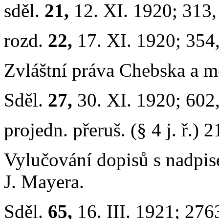
sděl.
21,
12. XI. 1920; 313
rozd.
22,
17. XI. 1920; 354
Zvláštní práva Chebska a 
Sděl.
27,
30. XI. 1920; 602
projedn. přeruš. (§ 4 j. ř.) 2
Vylučování dopisů s nadpi
J. Mayera.
Sděl.
65,
16. III. 1921; 276