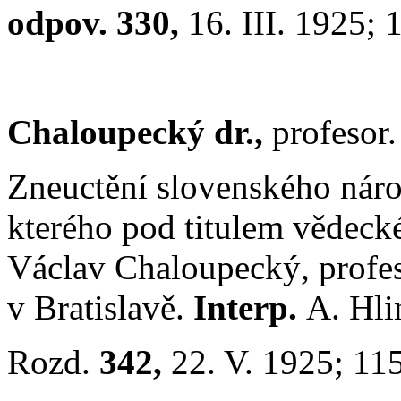
odpov. 330,
16. III. 1925;
Chaloupecký dr.,
profesor.
Zneuctění slovenského národ
kterého pod titulem vědeck
Václav Chaloupecký, profes
v Bratislavě.
Interp.
A. Hli
Rozd.
342,
22. V. 1925; 11