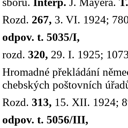
sboru.
Interp.
J. Mayera.
T.
Rozd.
267,
3. VI. 1924; 78
odpov. t. 5035/I,
rozd.
320,
29. I. 1925; 107
Hromadné překládání němec
chebských poštovních úřad
Rozd.
313,
15. XII. 1924; 
odpov. t. 5056/III,