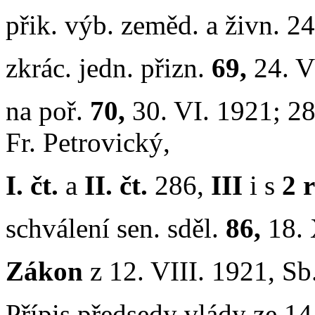
přik. výb. zeměd. a živn. 2
zkrác. jedn. přizn.
69,
24. V
na poř.
70,
30. VI. 1921; 2
Fr. Petrovický,
I. čt.
a
II. čt.
286,
III
i s
2 r
schválení sen. sděl.
86,
18. 
Zákon
z 12. VIII. 1921, Sb.
Přípis předsedy vlády ze 14