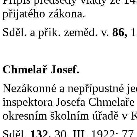
přijatého zákona.
Sděl. a přik. zeměd. v.
86,
1
Chmelař Josef.
Nezákonné a nepřípustné je
inspektora Josefa Chmelaře
okresním školním úřadě v 
Sděl.
132,
30. III. 1922; 77