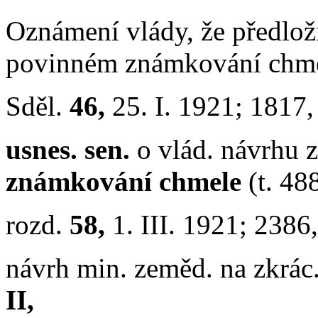
Oznámení vlády, že předlož
povinném známkování chme
Sděl.
46,
25. I. 1921; 1817
usnes. sen.
o vlád. návrhu 
známkování chmele
(t. 48
rozd.
58,
1. III. 1921; 2386
návrh min. zeměd. na zkrác
II,