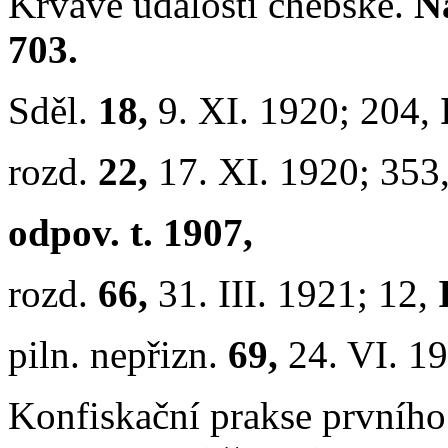
Krvavé události chebské.
Na
703.
Sděl.
18,
9. XI. 1920; 204,
rozd.
22,
17. XI. 1920; 353
odpov. t. 1907,
rozd.
66,
31. III. 1921; 12,
piln. nepřizn.
69,
24. VI. 1
Konfiskační prakse prvního