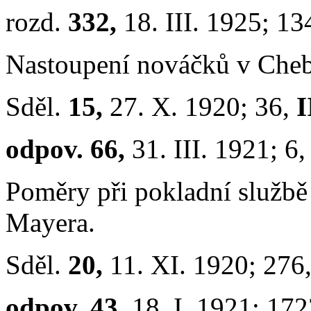
rozd.
332,
18. III. 1925; 1
Nastoupení nováčků v Che
Sděl.
15,
27. X. 1920; 36,
I
odpov. 66,
31. III. 1921; 6
Poměry při pokladní službě
Mayera.
Sděl.
20,
11. XI. 1920; 276
odpov. 43,
18. I. 1921; 17