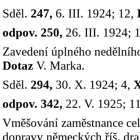
Sděl.
247,
6. III. 1924; 12,
odpov. 250,
26. III. 1924; 
Zavedení úplného nedělního
Dotaz
V. Marka.
Sděl.
294,
30. X. 1924; 4,
X
odpov. 342,
22. V. 1925; 1
Vměšování zaměstnance celn
dopravy německých říš. dr