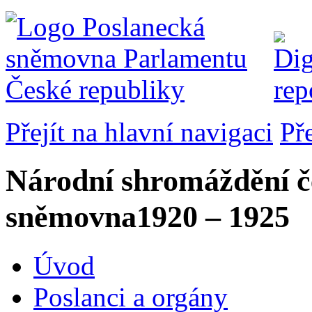
Přejít na hlavní navigaci
Př
Národní shromáždění č
sněmovna
1920 – 1925
Úvod
Poslanci a orgány