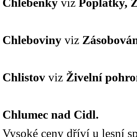
Chlebenky
viz
Poplatky, 
Chleboviny
viz
Zásobován
Chlistov
viz
Živelní pohr
Chlumec nad Cidl.
Vysoké ceny dříví u lesní 