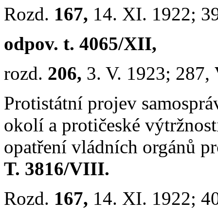
Rozd.
167,
14. XI. 1922; 3
odpov. t. 4065/XII,
rozd.
206,
3. V. 1923; 287,
Protistátní projev samospr
okolí a protičeské výtržnos
opatření vládních orgánů pr
T. 3816/VIII.
Rozd.
167,
14. XI. 1922; 4