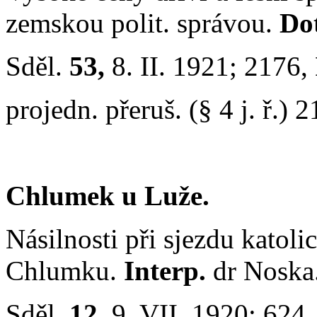
zemskou polit. správou.
Do
Sděl.
53,
8. II. 1921; 2176,
projedn. přeruš. (§ 4 j. ř.) 2
Chlumek u Luže.
Násilnosti při sjezdu katol
Chlumku.
Interp.
dr Noska
Sděl.
12,
9. VII. 1920; 624