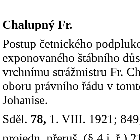
Chalupný Fr.
Postup četnického podpluko
exponovaného štábního důsto
vrchnímu strážmistru Fr. C
oboru právního řádu v tom
Johanise.
Sděl.
78,
1. VIII. 1921; 84
projedn. přeruš. (§ 4 j. ř.) 2