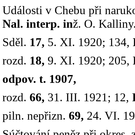
Události v Chebu při naruko
Nal. interp. in
ž. O. Kalliny
Sděl.
17,
5. XI. 1920; 134,
rozd.
18,
9. XI. 1920; 205,
odpov. t. 1907,
rozd.
66,
31. III. 1921; 12,
piln. nepřizn.
69,
24. VI. 1
Súčtování peněz při okres. 