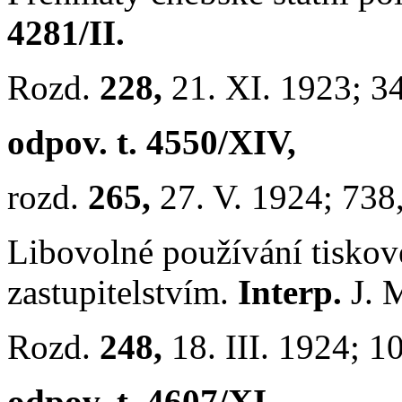
4281/II.
Rozd.
228,
21. XI. 1923; 3
odpov. t. 4550/XIV,
rozd.
265,
27. V. 1924; 738
Libovolné používání tisko
zastupitelstvím.
Interp.
J. 
Rozd.
248,
18. III. 1924; 1
odpov. t. 4607/XI,