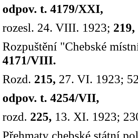
odpov. t. 4179/XXI,
rozesl. 24. VIII. 1923;
219,
Rozpuštění "Chebské místn
4171/VIII.
Rozd.
215,
27. VI. 1923; 5
odpov. t. 4254/VII,
rozd.
225,
13. XI. 1923; 23
Přehmaty chebské státní pol