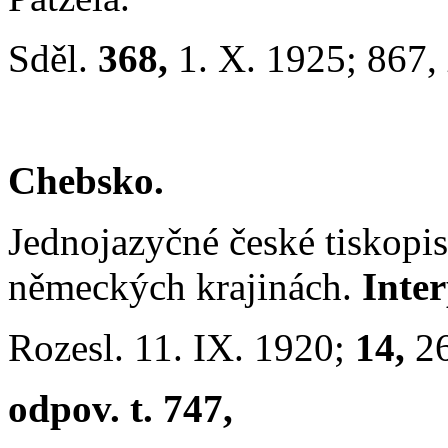
Sděl.
368,
1. X. 1925; 867,
Chebsko.
Jednojazyčné české tiskopi
německých krajinách.
Inte
Rozesl. 11. IX. 1920;
14,
2
odpov. t. 747,