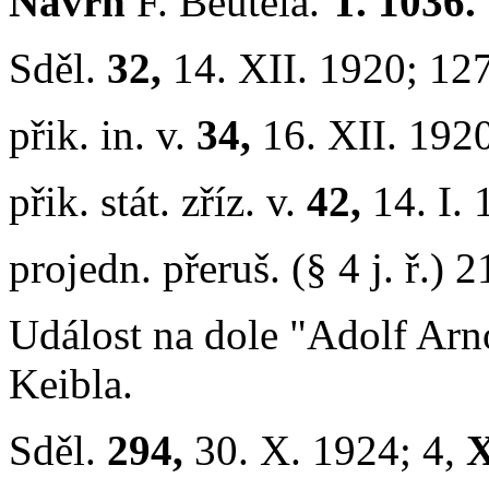
Návrh
F. Beutela.
T. 1036.
Sděl.
32,
14. XII. 1920; 12
přik. in. v.
34,
16. XII. 192
přik. stát. zříz. v.
42,
14. I.
projedn. přeruš. (§ 4 j. ř.) 2
Událost na dole "Adolf Arn
Keibla.
Sděl.
294,
30. X. 1924; 4,
X