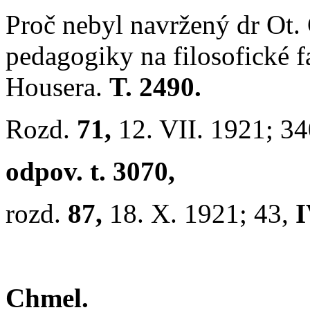
Proč nebyl navržený dr Ot
pedagogiky na filosofické f
Housera.
T. 2490.
Rozd.
71,
12. VII. 1921; 3
odpov. t. 3070,
rozd.
87,
18. X. 1921; 43,
I
Chmel.