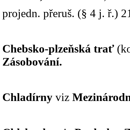
projedn. přeruš. (§ 4 j. ř.) 2
Chebsko-plzeňská trať
(k
Zásobování.
Chladírny
viz
Mezinárodn