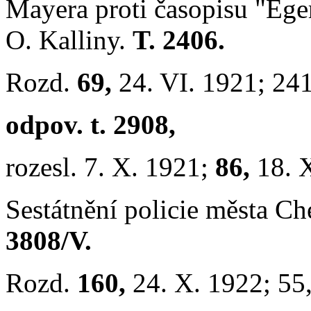
Mayera proti časopisu "Eger
O. Kalliny.
T. 2406.
Rozd.
69,
24. VI. 1921; 24
odpov. t. 2908,
rozesl. 7. X. 1921;
86,
18. 
Sestátnění policie města C
3808/V.
Rozd.
160,
24. X. 1922; 55