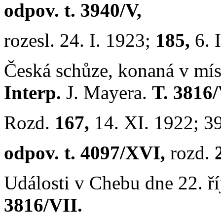
odpov. t. 3940/V,
rozesl. 24. I. 1923;
185,
6. 
Česká schůze, konaná v mís
Interp.
J. Mayera.
T. 3816/
Rozd.
167,
14. XI. 1922; 3
odpov. t. 4097/XVI,
rozd.
Události v Chebu dne 22. říj
3816/VII.