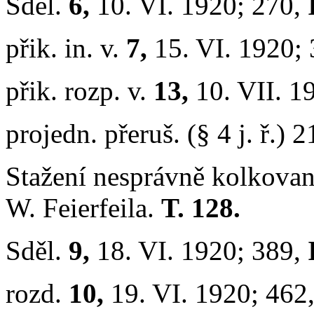
Sděl.
6,
10. VI. 1920; 270,
přik. in. v.
7,
15. VI. 1920;
přik. rozp. v.
13,
10. VII. 1
projedn. přeruš. (§ 4 j. ř.) 2
Stažení nesprávně kolkova
W. Feierfeila.
T. 128.
Sděl.
9,
18. VI. 1920; 389,
rozd.
10,
19. VI. 1920; 462