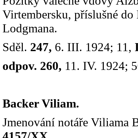
Požitky válečné vdovy Alž
Virtembersku, příslušné d
Lodgmana.
Sděl.
247,
6. III. 1924; 11,
odpov. 260,
11. IV. 1924; 
Backer Viliam.
Jmenování notáře Viliama 
4157/XX.