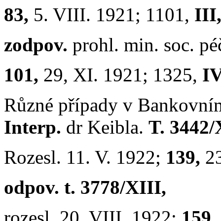
83,
5. VIII. 1921; 1101,
III
zodpov.
prohl. min. soc. p
101,
29, XI. 1921; 1325,
IV
Různé případy v Bankovním 
Interp.
dr Keibla.
T. 3442/
Rozesl. 11. V. 1922;
139,
2
odpov. t. 3778/XIII,
rozesl. 20. VIII. 1922;
159,