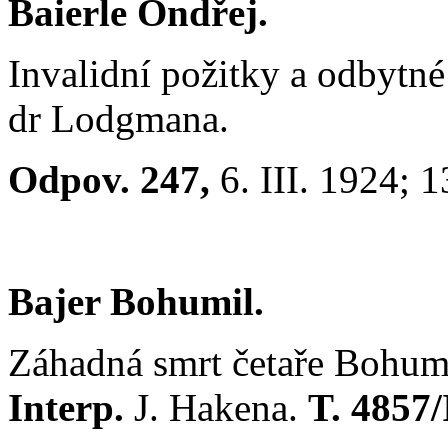
Baierle Ondřej.
Invalidní požitky a odbytné
dr Lodgmana.
Odpov. 247,
6. III. 1924; 
Bajer Bohumil.
Záhadná smrt četaře Bohumi
Interp.
J. Hakena.
T. 4857/