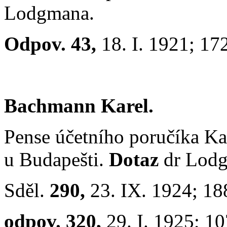
Lodgmana.
Odpov. 43,
18. I. 1921; 17
Bachmann Karel.
Pense účetního poručíka Ka
u Budapešti.
Dotaz
dr Lod
Sděl.
290,
23. IX. 1924; 1
odpov. 320,
29. I. 1925; 1