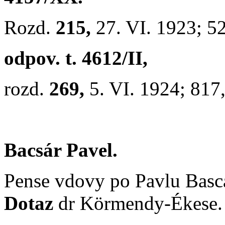
Rozd.
215,
27. VI. 1923; 5
odpov. t. 4612/II,
rozd.
269,
5. VI. 1924; 817
Bacsár Pavel.
Pense vdovy po Pavlu Basc
Dotaz
dr Körmendy-Ékese.