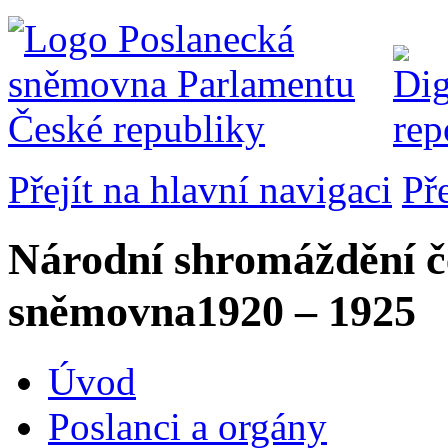
Přejít na hlavní navigaci
Př
Národní shromáždění č
sněmovna
1920 – 1925
Úvod
Poslanci a orgány