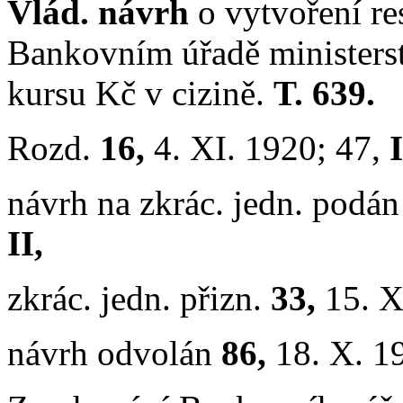
Vlád. návrh
o vytvoření re
Bankovním úřadě ministerst
kursu Kč v cizině.
T. 639.
Rozd.
16,
4. XI. 1920; 47,
I
návrh na zkrác. jedn. podá
II,
zkrác. jedn. přizn.
33,
15. X
návrh odvolán
86,
18. X. 1