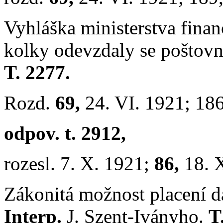
Vyhláška ministerstva fina
kolky odevzdaly se poštov
T. 2277.
Rozd.
69,
24. VI. 1921; 18
odpov. t. 2912,
rozesl. 7. X. 1921;
86,
18. 
Zákonitá možnost placení 
Interp.
J. Szent-Iványho.
T