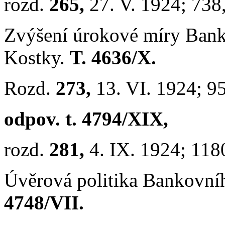
rozd.
265,
27. V. 1924; 738
Zvýšení úrokové míry Ban
Kostky.
T. 4636/X.
Rozd.
273,
13. VI. 1924; 9
odpov. t. 4794/XIX,
rozd.
281,
4. IX. 1924; 118
Úvěrová politika Bankovní
4748/VII.