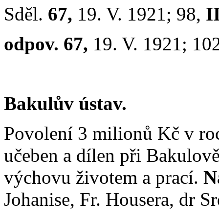
Sděl.
67,
19. V. 1921; 98,
I
odpov. 67,
19. V. 1921; 10
Bakulův ústav.
Povolení 3 milionů Kč v r
učeben a dílen při Bakulov
výchovu životem a prací.
N
Johanise, Fr. Housera, dr S