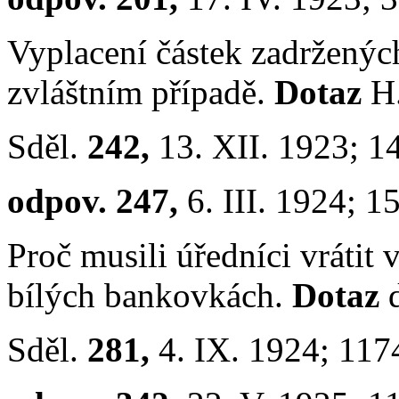
Vyplacení částek zadrženýc
zvláštním případě.
Dotaz
H
Sděl.
242,
13. XII. 1923; 1
odpov. 247,
6. III. 1924; 1
Proč musili úředníci vrátit v
bílých bankovkách.
Dotaz
Sděl.
281,
4. IX. 1924; 117