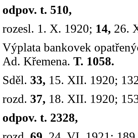
odpov. t. 510,
rozesl. 1. X. 1920;
14,
26. 
Výplata bankovek opatřený
Ad. Křemena.
T. 1058.
Sděl.
33,
15. XII. 1920; 13
rozd.
37,
18. XII. 1920; 15
odpov. t. 2328,
rozd.
69,
24. VI. 1921; 189