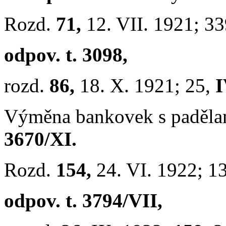
Rozd.
71,
12. VII. 1921; 3
odpov. t. 3098,
rozd.
86,
18. X. 1921; 25,
I
Výměna bankovek s paděla
3670/XI.
Rozd.
154,
24. VI. 1922; 1
odpov. t. 3794/VII,