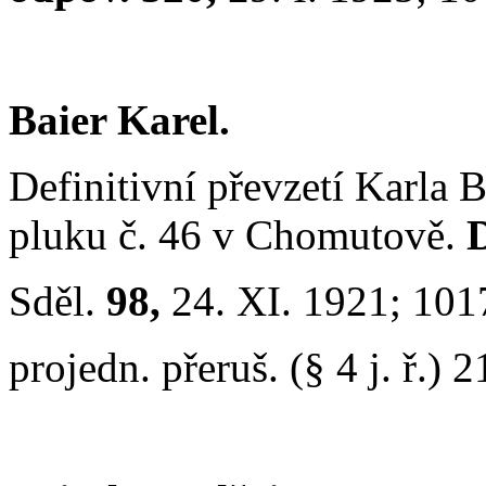
Baier Karel.
Definitivní převzetí Karla Ba
pluku č. 46 v Chomutově.
Sděl.
98,
24. XI. 1921; 101
projedn. přeruš. (§ 4 j. ř.) 2