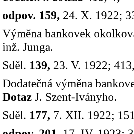
odpov. 159,
24. X. 1922; 3
Výměna bankovek okolkova
inž. Junga.
Sděl.
139,
23. V. 1922; 413
Dodatečná výměna bankovek
Dotaz
J. Szent-Iványho.
Sděl.
177,
7. XII. 1922; 15
odpov. 201,
17. IV. 1923; 