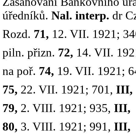
Zasahování Bankovního úřa
úředníků.
Nal. interp.
dr C
Rozd.
71,
12. VII. 1921; 3
piln. přizn.
72,
14. VII. 19
na poř.
74,
19. VII. 1921; 
75,
22. VII. 1921; 701,
III,
79,
2. VIII. 1921; 935,
III,
80,
3. VIII. 1921; 991,
III,