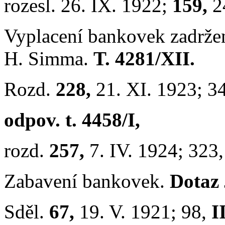
rozesl. 26. IX. 1922;
159,
2
Vyplacení bankovek zadržen
H. Simma.
T. 4281/XII.
Rozd.
228,
21. XI. 1923; 3
odpov. t. 4458/I,
rozd.
257,
7. IV. 1924; 323
Zabavení bankovek.
Dotaz
Sděl.
67,
19. V. 1921; 98,
I