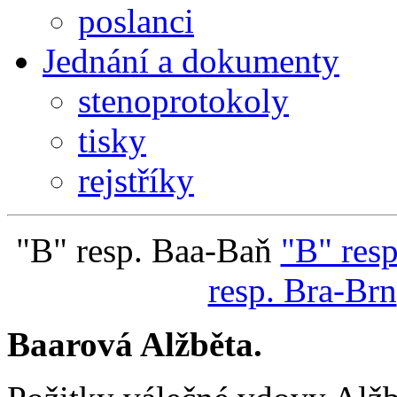
poslanci
Jednání a dokumenty
stenoprotokoly
tisky
rejstříky
"B" resp. Baa-Baň
"B" res
resp. Bra-Brn
Baarová Alžběta.