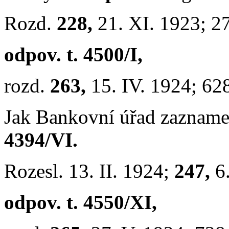
Rozd.
228,
21. XI. 1923; 2
odpov. t. 4500/I,
rozd.
263,
15. IV. 1924; 62
Jak Bankovní úřad zazname
4394/VI.
Rozesl. 13. II. 1924;
247,
6
odpov. t. 4550/XI,