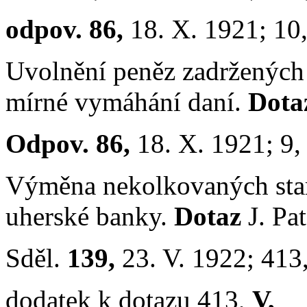
odpov. 86,
18. X. 1921; 10
Uvolnění peněz zadržených
mírné vymáhání daní.
Dot
Odpov. 86,
18. X. 1921; 9
Výměna nekolkovaných sta
uherské banky.
Dotaz
J. Pat
Sděl.
139,
23. V. 1922; 413
dodatek k dotazu 413,
V,