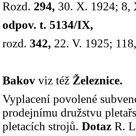
Rozd.
294,
30. X. 1924; 8,
odpov. t. 5134/IX,
rozd.
342,
22. V. 1925; 118
Bakov
viz též
Železnice.
Vyplacení povolené subve
prodejnímu družstvu pletař
pletacích strojů.
Dotaz
R. L