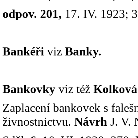
odpov. 201,
17. IV. 1923; 
Bankéři
viz
Banky.
Bankovky
viz též
Kolkován
Zaplacení bankovek s faleš
živnostnictvu.
Návrh
J. V.