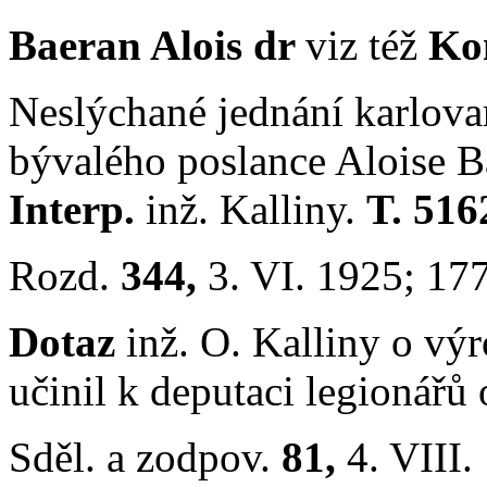
Baeran Alois dr
viz též
Ko
Neslýchané jednání karlovars
bývalého poslance Aloise B
Interp.
inž. Kalliny.
T. 5162
Rozd.
344,
3. VI. 1925; 17
Dotaz
inž. O. Kalliny o vý
učinil k deputaci legionářů 
Sděl. a zodpov.
81,
4. VIII