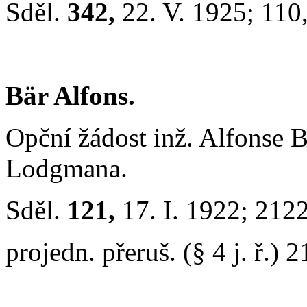
Sděl.
342,
22. V. 1925; 110
Bär Alfons.
Opční žádost inž. Alfonse B
Lodgmana.
Sděl.
121,
17. I. 1922; 212
projedn. přeruš. (§ 4 j. ř.) 2