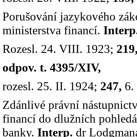
Porušování jazykového zá
ministerstva financí.
Interp
Rozesl. 24. VIII. 1923;
219
odpov. t. 4395/XIV,
rozesl. 25. II. 1924;
247,
6.
Zdánlivé právní nástupnict
financí do dlužních pohled
banky.
Interp.
dr Lodgman