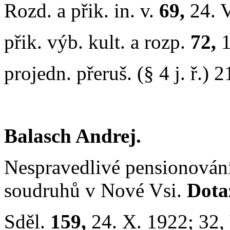
Rozd. a přik. in. v.
69,
24. 
přik. výb. kult. a rozp.
72,
1
projedn. přeruš. (§ 4 j. ř.) 2
Balasch Andrej.
Nespravedlivé pensionování
soudruhů v Nové Vsi.
Dot
Sděl.
159,
24. X. 1922; 32,