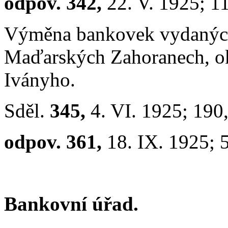
odpov. 342,
22. V. 1925; 1
Výměna bankovek vydaných
Maďarských Zahoranech, ok
Iványho.
Sděl.
345,
4. VI. 1925; 190
odpov. 361,
18. IX. 1925; 
Bankovní úřad.