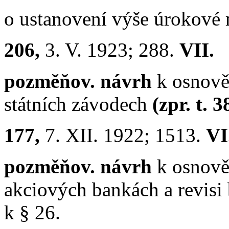
o ustanovení výše úrokové 
206,
3. V. 1923; 288.
VII.
pozměňov. návrh
k osnově
státních závodech
(zpr. t. 
177,
7. XII. 1922; 1513.
VI
pozměňov. návrh
k osnově 
akciových bankách a revis
k § 26.