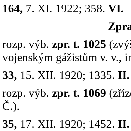
164,
7. XI. 1922; 358.
VI.
Zpr
rozp. výb.
zpr. t. 1025
(zvý
vojenským gážistům v. v., i
33,
15. XII. 1920; 1335.
II.
rozp. výb.
zpr. t. 1069
(zří
Č.).
35,
17. XII. 1920; 1452.
II.