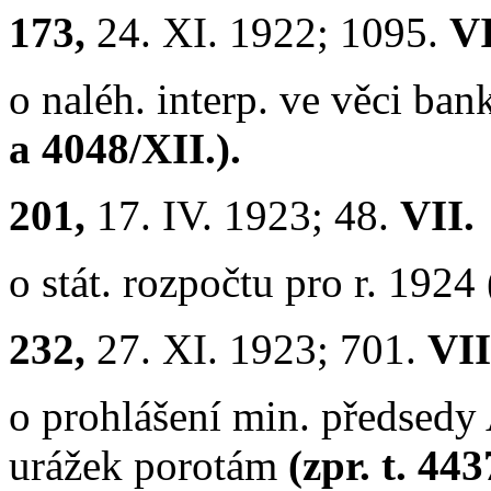
173,
24. XI. 1922; 1095.
VI
o naléh. interp. ve věci ba
a 4048/XII.).
201,
17. IV. 1923; 48.
VII.
o stát. rozpočtu pro r. 1924
232,
27. XI. 1923; 701.
VII
o prohlášení min. předsedy 
urážek porotám
(zpr. t. 443