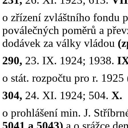
o zřízení zvláštního fondu p
poválečných poměrů a převz
dodávek za války vládou
(z
290,
23. IX. 1924; 1938.
IX
o stát. rozpočtu pro r. 1925
304,
24. XI. 1924; 504.
X.
o prohlášení min. J. Stříbrn
5041 a 5043)
a o srážce de