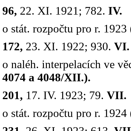
96,
22. XI. 1921; 782.
IV.
o stát. rozpočtu pro r. 1923
172,
23. XI. 1922; 930.
VI.
o naléh. interpelacích ve v
4074 a 4048/XII.).
201,
17. IV. 1923; 79.
VII.
o stát. rozpočtu pro r. 1924
231,
26. XI. 1923; 613.
VII