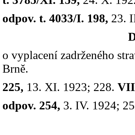
odpov. t. 4033/I. 198,
23. I
D
o vyplacení zadrženého str
Brně.
225,
13. XI. 1923; 228.
VII
odpov. 254,
3. IV. 1924; 2