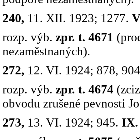
240,
11. XII. 1923; 1277.
V
rozp. výb.
zpr. t. 4671
(pro
nezaměstnaných).
272,
12. VI. 1924; 878, 90
rozp. výb.
zpr. t. 4674
(zci
obvodu zrušené pevnosti Jo
273,
13. VI. 1924; 945.
IX.