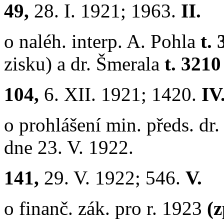
49,
28. I. 1921; 1963.
II.
o naléh. interp. A. Pohla
t. 
zisku) a dr. Šmerala
t. 321
104,
6. XII. 1921; 1420.
IV
o prohlášení min. předs. dr
dne 23. V. 1922.
141,
29. V. 1922; 546.
V.
o finanč. zák. pro r. 1923
(z