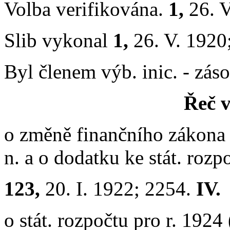
Volba verifikována.
1,
26. 
Slib vykonal
1,
26. V. 1920
Byl členem výb. inic. - záso
Řeč v
o změně finančního zákona z
n. a o dodatku ke stát. rozp
123,
20. I. 1922; 2254.
IV.
o stát. rozpočtu pro r. 1924