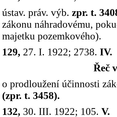
ústav. práv. výb.
zpr. t. 34
zákonu náhradovému, pokud
majetku pozemkového).
129,
27. I. 1922; 2738.
IV.
Řeč v
o prodloužení účinnosti zá
(zpr. t. 3458).
132,
30. III. 1922; 105.
V.