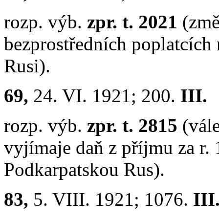
rozp. výb.
zpr. t. 2021
(změ
bezprostředních poplatcích
Rusi).
69,
24. VI. 1921; 200.
III.
rozp. výb.
zpr. t. 2815
(vál
vyjímaje daň z příjmu za r
Podkarpatskou Rus).
83,
5. VIII. 1921; 1076.
III