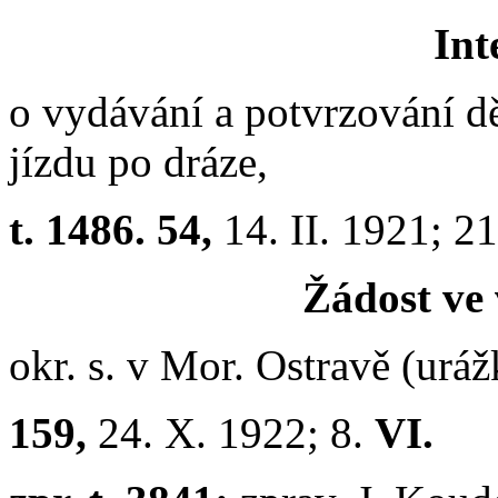
Int
o vydávání a potvrzování d
jízdu po dráze,
t. 1486. 54,
14. II. 1921; 2
Žádost ve 
okr. s. v Mor. Ostravě (uráž
159,
24. X. 1922; 8.
VI.