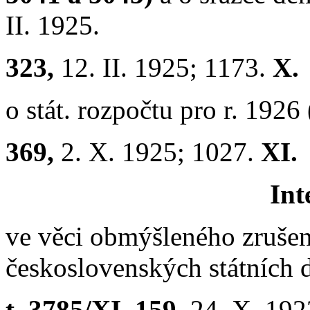
II. 1925.
323,
12. II. 1925; 1173.
X.
o stát. rozpočtu pro r. 1926
369,
2. X. 1925; 1027.
XI.
Int
ve věci obmýšleného zrušen
československých státních 
t. 3785/XI. 159,
24. X. 192