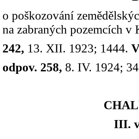
o poškozování zemědělskýc
na zabraných pozemcích v K
242,
13. XII. 1923; 1444.
V
odpov. 258,
8. IV. 1924; 3
CHALU
III. 