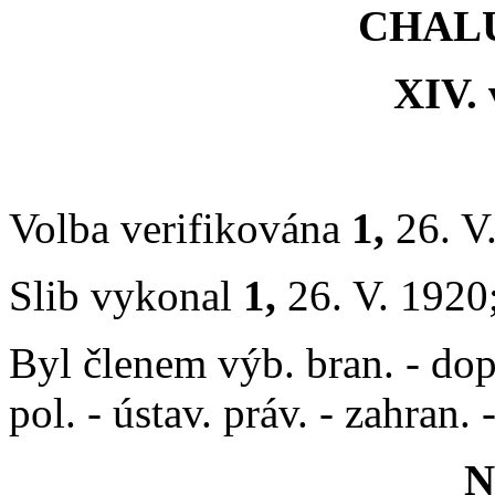
CHALU
XIV. 
Volba verifikována
1,
26. V
Slib vykonal
1,
26. V. 1920
Byl členem výb. bran. - dopra
pol. - ústav. práv. - zahran. 
N