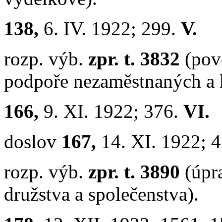
138,
6. IV. 1922; 299.
V.
rozp. výb.
zpr. t. 3832
(pov
podpoře nezaměstnaných a k
166,
9. XI. 1922; 376.
VI.
doslov
167,
14. XI. 1922; 
rozp. výb.
zpr. t. 3890
(úpr
družstva a společenstva).