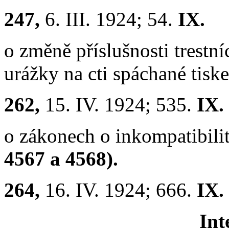
247,
6. III. 1924; 54.
IX.
o změně příslušnosti trestn
urážky na cti spáchané tis
262,
15. IV. 1924; 535.
IX.
o zákonech o inkompatibili
4567 a 4568).
264,
16. IV. 1924; 666.
IX.
Int