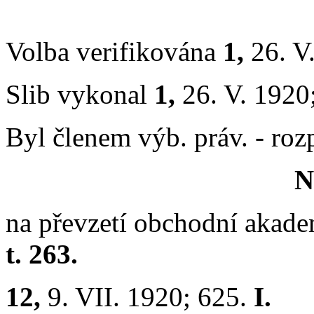
Volba verifikována
1,
26. V
Slib vykonal
1,
26. V. 1920
Byl členem výb. práv. - rozp.
N
na převzetí obchodní akadem
t. 263.
12,
9. VII. 1920; 625.
I.