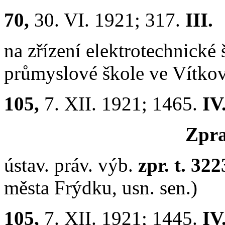
70,
30. VI. 1921; 317.
III.
na zřízení elektrotechnické 
průmyslové škole ve Vítkov
105,
7. XII. 1921; 1465.
IV
Zpr
ústav. práv. výb.
zpr. t. 32
města Frýdku, usn. sen.)
105,
7. XII. 1921; 1445.
IV