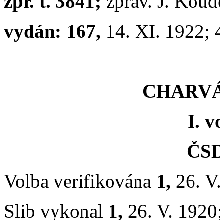
zpr. t. 3841;
zprav. J. Koud
vydán: 167,
14. XI. 1922;
CHARVÁT
I. v
ČSD
Volba verifikována
1,
26. V
Slib vykonal
1,
26. V. 1920