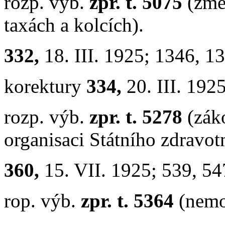
rozp. výb.
zpr. t. 5075
(změ
taxách a kolcích).
332,
18. III. 1925; 1346, 1
korektury
334,
20. III. 192
rozp. výb.
zpr. t. 5278
(zák
organisaci Státního zdravot
360,
15. VII. 1925; 539, 5
rop. výb.
zpr. t. 5364
(nemo