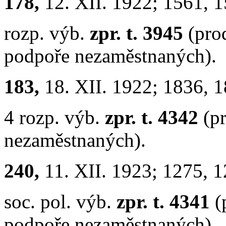
178,
12. XII. 1922; 1561, 
rozp. výb.
zpr. t. 3945
(pro
podpoře nezaměstnaných).
183,
18. XII. 1922; 1836, 
4 rozp. výb.
zpr. t. 4342
(p
nezaměstnaných).
240,
11. XII. 1923; 1275, 
soc. pol. výb.
zpr. t. 4341
(
podpoře nezaměstnaných).