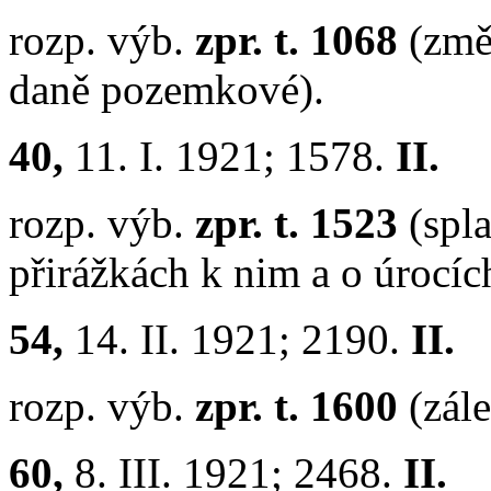
rozp. výb.
zpr. t. 1068
(změ
daně pozemkové).
40,
11. I. 1921; 1578.
II.
rozp. výb.
zpr. t. 1523
(spl
přirážkách k nim a o úrocíc
54,
14. II. 1921; 2190.
II.
rozp. výb.
zpr. t. 1600
(zál
60,
8. III. 1921; 2468.
II.