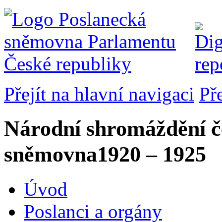
Přejít na hlavní navigaci
Př
Národní shromáždění č
sněmovna
1920 – 1925
Úvod
Poslanci a orgány