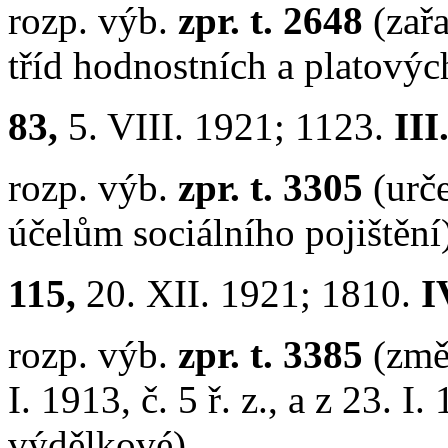
rozp. výb.
zpr. t. 2648
(zař
tříd hodnostních a platovýc
83,
5. VIII. 1921; 1123.
III
rozp. výb.
zpr. t. 3305
(urč
účelům sociálního pojištění
115,
20. XII. 1921; 1810.
I
rozp. výb.
zpr. t. 3385
(změ
I. 1913, č. 5 ř. z., a z 23. I.
výdělkové).