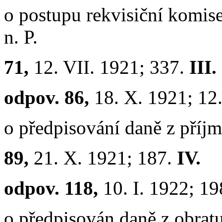
o postupu rekvisiční komis
n. P.
71,
12. VII. 1921; 337.
III.
odpov. 86,
18. X. 1921; 12
o předpisování daně z příjm
89,
21. X. 1921; 187.
IV.
odpov. 118,
10. I. 1922; 1
o předpisován daně z obrat