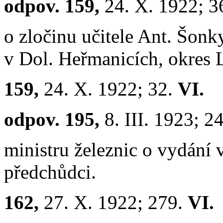
odpov. 159,
24. X. 1922; 3
o zločinu učitele Ant. Šonk
v Dol. Heřmanicích, okres 
159,
24. X. 1922; 32.
VI.
odpov. 195,
8. III. 1923; 2
ministru železnic o vydání 
předchůdci.
162,
27. X. 1922; 279.
VI.