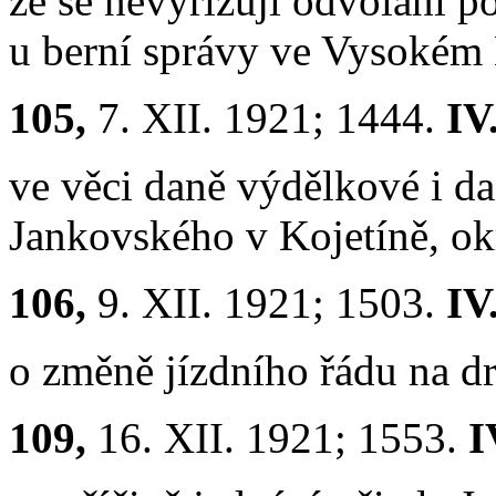
že se nevyřizují odvolání 
u berní správy ve Vysokém
105,
7. XII. 1921; 1444.
IV
ve věci daně výdělkové i da
Jankovského v Kojetíně, ok
106,
9. XII. 1921; 1503.
IV
o změně jízdního řádu na d
109,
16. XII. 1921; 1553.
I