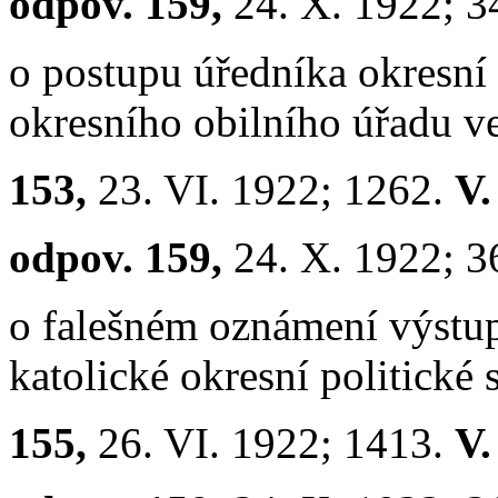
odpov. 159,
24. X. 1922; 3
o postupu úředníka okresní 
okresního obilního úřadu v
153,
23. VI. 1922; 1262.
V.
odpov. 159,
24. X. 1922; 3
o falešném oznámení výstup
katolické okresní politick
155,
26. VI. 1922; 1413.
V.