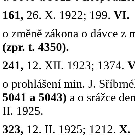
161,
26. X. 1922; 199.
VI.
o změně zákona o dávce z m
(zpr. t. 4350).
241,
12. XII. 1923; 1374.
V
o prohlášení min. J. Sříbrné
5041 a 5043)
a
o srážce dem
II. 1925.
323,
12. II. 1925; 1212.
X.