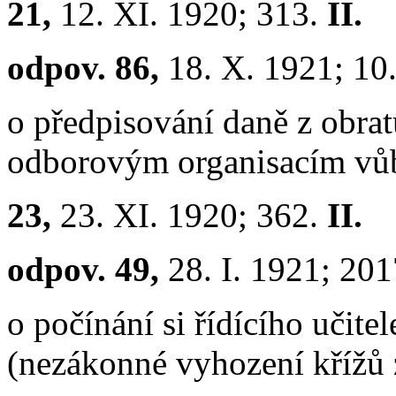
21,
12. XI. 1920; 313.
II.
odpov. 86,
18. X. 1921; 10
o předpisování daně z obra
odborovým organisacím vůbe
23,
23. XI. 1920; 362.
II.
odpov. 49,
28. I. 1921; 20
o počínání si řídícího učite
(nezákonné vyhození křížů z