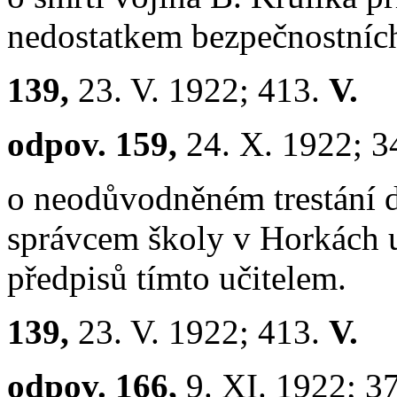
nedostatkem bezpečnostních
139,
23. V. 1922; 413.
V.
odpov. 159,
24. X. 1922; 3
o neodůvodněném trestání d
správcem školy v Horkách 
předpisů tímto učitelem.
139,
23. V. 1922; 413.
V.
odpov. 166,
9. XI. 1922; 3