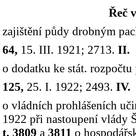
Řeč v
zajištění půdy drobným pa
64,
15. III. 1921; 2713.
II.
o dodatku ke stát. rozpočt
125,
25. I. 1922; 2493.
IV.
o vládních prohlášeních uči
1922 při nastoupení vlády Š
t. 3809
a
3811
o hospodářsk