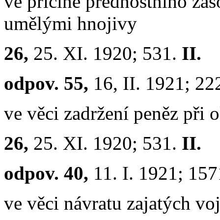
ve příčině přednostního zá
umělými hnojivy
26,
25. XI. 1920; 531.
II.
odpov. 55,
16, II. 1921; 2
ve věci zadržení peněz při 
26,
25. XI. 1920; 531.
II.
odpov. 40,
11. I. 1921; 15
ve věci návratu zajatých voj