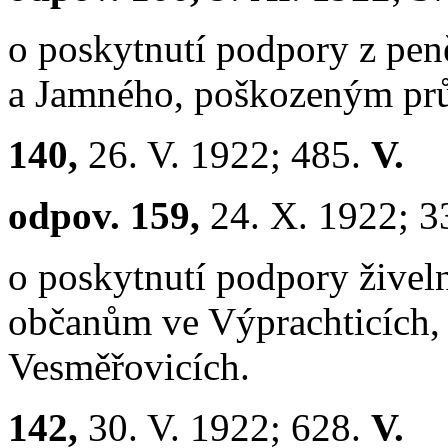
o poskytnutí podpory z pen
a Jamného, poškozeným prů
140,
26. V. 1922; 485.
V.
odpov. 159,
24. X. 1922; 3
o
poskytnutí podpory živel
občanům ve Výprachticích, 
Vesměřovicích.
142,
30. V. 1922; 628.
V.