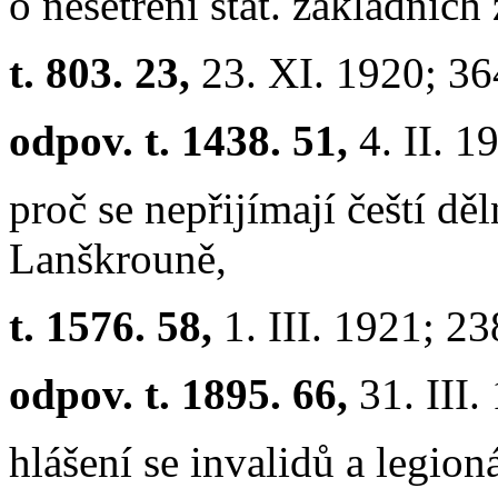
o nešetření stát. základníc
t. 803. 23,
23. XI. 1920; 3
odpov. t. 1438. 51,
4. II. 
proč se nepřijímají čeští dě
Lanškrouně,
t. 1576. 58,
1. III. 1921; 2
odpov. t. 1895. 66,
31. III.
hlášení se invalidů a legion