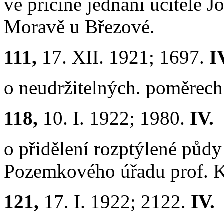
ve příčině jednání učitele 
Moravě u Březové.
111,
17. XII. 1921; 1697.
I
o neudržitelných. poměrech
118,
10. I. 1922; 1980.
IV.
o přidělení rozptýlené půd
Pozemkového úřadu prof. K
121,
17. I. 1922; 2122.
IV.