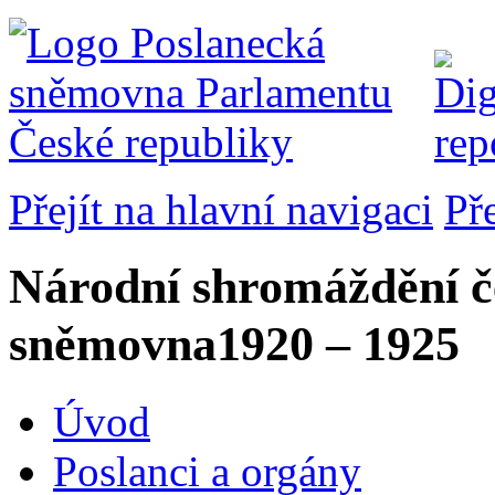
Přejít na hlavní navigaci
Př
Národní shromáždění č
sněmovna
1920 – 1925
Úvod
Poslanci a orgány