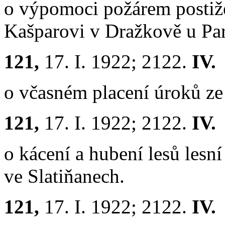
o výpomoci požárem postiž
Kašparovi v Dražkově u Pa
121,
17. I. 1922; 2122.
IV.
o včasném placení úroků ze 
121,
17. I. 1922; 2122.
IV.
o kácení a hubení lesů lesn
ve Slatiňanech.
121,
17. I. 1922; 2122.
IV.