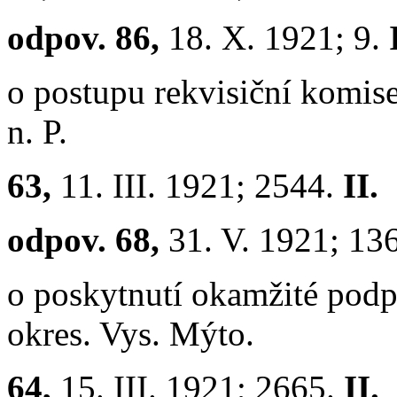
odpov. 86,
18. X. 1921; 9.
o postupu rekvisiční komis
n. P.
63,
11. III. 1921; 2544.
II.
odpov. 68,
31. V. 1921; 13
o poskytnutí okamžité pod
okres. Vys. Mýto.
64,
15. III. 1921; 2665.
II.