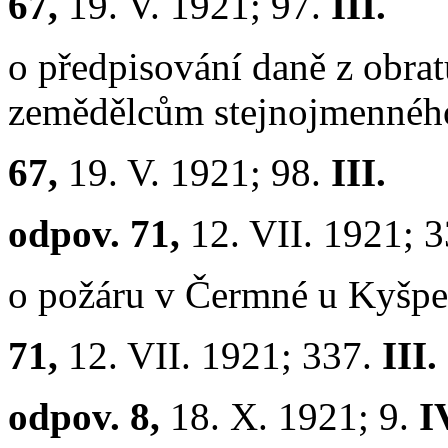
67,
19. V. 1921; 97.
III.
o předpisování daně z obra
zemědělcům stejnojmenného
67,
19. V. 1921; 98.
III.
odpov. 71,
12. VII. 1921; 
o požáru v Čermné u Kyšpe
71,
12. VII. 1921; 337.
III.
odpov. 8,
18. X. 1921; 9.
I