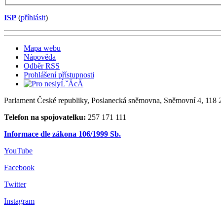
ISP
(
příhlásit
)
Mapa webu
Nápověda
Odběr RSS
Prohlášení přístupnosti
Parlament České republiky, Poslanecká sněmovna, Sněmovní 4, 118 2
Telefon na spojovatelku:
257 171 111
Informace dle zákona 106/1999 Sb.
YouTube
Facebook
Twitter
Instagram