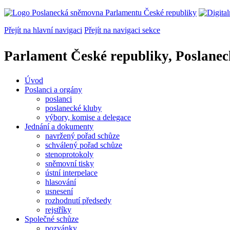
Přejít na hlavní navigaci
Přejít na navigaci sekce
Parlament České republiky, Poslane
Úvod
Poslanci a orgány
poslanci
poslanecké kluby
výbory, komise a delegace
Jednání a dokumenty
navržený pořad schůze
schválený pořad schůze
stenoprotokoly
sněmovní tisky
ústní interpelace
hlasování
usnesení
rozhodnutí předsedy
rejstříky
Společné schůze
pozvánky