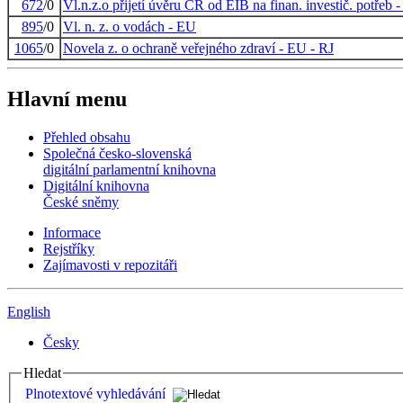
672
/0
Vl.n.z.o přijetí úvěru ČR od EIB na finan. investič. potřeb -
895
/0
Vl. n. z. o vodách - EU
1065
/0
Novela z. o ochraně veřejného zdraví - EU - RJ
Hlavní menu
Přehled obsahu
Společná česko-slovenská
digitální parlamentní knihovna
Digitální knihovna
České sněmy
Informace
Rejstříky
Zajímavosti v repozitáři
English
Česky
Hledat
Plnotextové vyhledávání