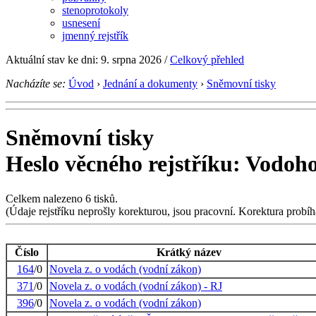
stenoprotokoly
usnesení
jmenný rejstřík
Aktuální stav ke dni: 9. srpna 2026 /
Celkový přehled
Nacházíte se:
Úvod
›
Jednání a dokumenty
›
Sněmovní tisky
Sněmovní tisky
Heslo věcného rejstříku: Vodoh
Celkem nalezeno 6 tisků.
(Údaje rejstříku neprošly korekturou, jsou pracovní. Korektura probí
Číslo
Krátký název
164
/0
Novela z. o vodách (vodní zákon)
371
/0
Novela z. o vodách (vodní zákon) - RJ
396
/0
Novela z. o vodách (vodní zákon)