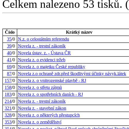
Celkem nalezeno 53 tisků. (1
Číslo
Krátký název
35
/0
N.z. o celostátním referendu
39
/0
Novela z. - trestní zákoník
40
/0
Novela ústav. z. - Ústava ČR
41
/0
Novela z. o evidenci tržeb
69
/0
Novela z. o majetku České republiky
87
/0
Novela z.o ochraně zdr.před škodlivými účinky návyk.látek
157
/0
Novela z. o vnitrozemské plavbě - RJ
158
/0
Novela z. o střetu zájmů
183
/0
Novela z. o spotřebních daních - RJ
214
/0
Novela z. - trestní zákoník
321
/0
Novela z. - stavební zákon
328
/0
Novela z. o některých přestupcích
353
/0
Novela z. o zemědělství
354
/0
Novela z. o poskyt. náhrad škod způsob.chráněnými živočic