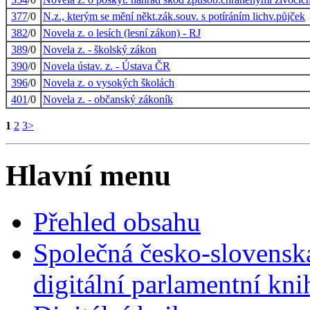
377
/0
N.z., kterým se mění někt.zák.souv. s potíráním lichv.půjček
382
/0
Novela z. o lesích (lesní zákon) - RJ
389
/0
Novela z. - školský zákon
390
/0
Novela ústav. z. - Ústava ČR
396
/0
Novela z. o vysokých školách
401
/0
Novela z. - občanský zákoník
1
2
3
>
Hlavní menu
Přehled obsahu
Společná česko-slovensk
digitální parlamentní kn