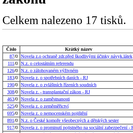
Celkem nalezeno 17 tisků.
Číslo
Krátký název
87
/0
Novela z.o ochraně zdr.před škodlivými účinky návyk.látek
111
/0
N.z. o celostátním referendu
126
/0
N.z. o zálohovaném výživném
183
/0
Novela z. o spotřebních daních - RJ
190
/0
Novela z. o zvláštních řízeních soudních
308
/0
Novela z. - transplantační zákon - RJ
463
/0
Novela z. o zaměstnanosti
525
/0
Novela z. o zeměměřictví
695
/0
Novela z. o nemocenském pojištění
891
/0
N.z. o České komoře všeobecných a dětských sester
917
/0
Novela z. o prominutí pojistného na sociální zabezpečení - 