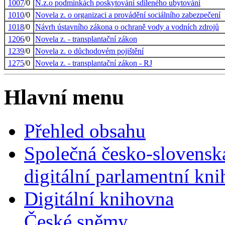
1007
/0
N.z.o podmínkách poskytování sdíleného ubytování
1010
/0
Novela z. o organizaci a provádění sociálního zabezpečení
1018
/0
Návrh ústavního zákona o ochraně vody a vodních zdrojů
1206
/0
Novela z. - transplantační zákon
1239
/0
Novela z. o důchodovém pojištění
1275
/0
Novela z. - transplantační zákon - RJ
Hlavní menu
Přehled obsahu
Společná česko-slovensk
digitální parlamentní kn
Digitální knihovna
České sněmy