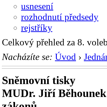
usnesení
rozhodnutí předsedy
rejstříky
Celkový přehled za 8. vole
Nacházíte se:
Úvod
›
Jedná
Sněmovní tisky
MUDr. Jiří Běhounek
zákonů