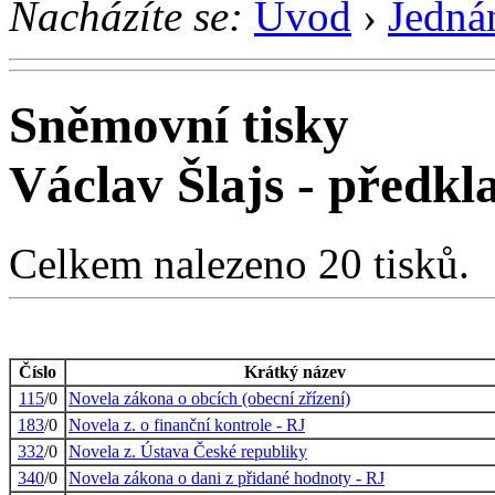
Nacházíte se:
Úvod
›
Jedná
Sněmovní tisky
Václav Šlajs - předk
Celkem nalezeno 20 tisků.
Číslo
Krátký název
115
/0
Novela zákona o obcích (obecní zřízení)
183
/0
Novela z. o finanční kontrole - RJ
332
/0
Novela z. Ústava České republiky
340
/0
Novela zákona o dani z přidané hodnoty - RJ