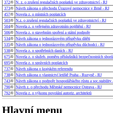
372
/0
N. z. o zrušení regulačních poplatků ve zdravotnictví - RJ
373
/0
Návrh zákona o přechodu Úrazové nemocnice v Brně - RJ
457
/0
Novela z. o místních poplatcích
503
/0
N.z. o zrušení regulačních poplatků ve zdravotnictví - RJ
504
/0
Novela z. o veřejném zdravotním pojištění - RJ
506
/0
Novela z. o stavebním spoření a státní podpoře
534
/0
Návrh zákona o jednorázovém příspěvku dítěti
535
/0
Návrh zákona o jednorázovém příspěvku důchodci - RJ
538
/0
Novela z. o spotřebních daních - RJ
675
/0
Novela z. o služeb. poměru příslušníků bezpečnostních sborů
695
/0
Novela z. o správních poplatcích
737
/0
Návrh zákona o krajském referendu
738
/0
Návrh zákona o vlastnictví letiště Praha - Ruzyně - RJ
743
/0
Návrh zákona o podpoře hospodářského růstu a soc.stability 
790
/0
Návrh z. o přechodu Městské nemocnice Ostrava - RJ
792
/0
Novela z. o výkonu povolání autoriz. architektů
Hlavní menu