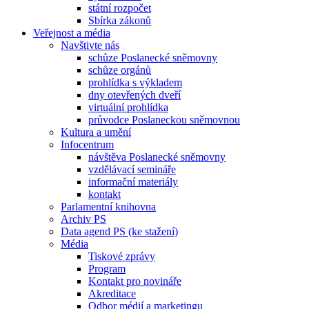
státní rozpočet
Sbírka zákonů
Veřejnost a média
Navštivte nás
schůze Poslanecké sněmovny
schůze orgánů
prohlídka s výkladem
dny otevřených dveří
virtuální prohlídka
průvodce Poslaneckou sněmovnou
Kultura a umění
Infocentrum
návštěva Poslanecké sněmovny
vzdělávací semináře
informační materiály
kontakt
Parlamentní knihovna
Archiv PS
Data agend PS (ke stažení)
Média
Tiskové zprávy
Program
Kontakt pro novináře
Akreditace
Odbor médií a marketingu