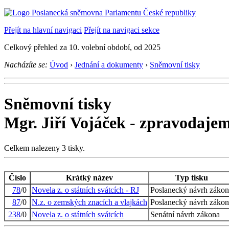
Přejít na hlavní navigaci
Přejít na navigaci sekce
Celkový přehled za 10. volební období, od 2025
Nacházíte se:
Úvod
›
Jednání a dokumenty
›
Sněmovní tisky
Sněmovní tisky
Mgr. Jiří Vojáček - zpravodaje
Celkem nalezeny 3 tisky.
Číslo
Krátký název
Typ tisku
78
/0
Novela z. o státních svátcích - RJ
Poslanecký návrh zákon
87
/0
N.z. o zemských znacích a vlajkách
Poslanecký návrh zákon
238
/0
Novela z. o státních svátcích
Senátní návrh zákona