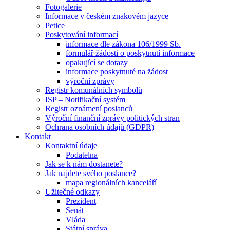
Fotogalerie
Informace v českém znakovém jazyce
Petice
Poskytování informací
informace dle zákona 106/1999 Sb.
formulář žádosti o poskytnutí informace
opakující se dotazy
informace poskytnuté na žádost
výroční zprávy
Registr komunálních symbolů
ISP – Notifikační systém
Registr oznámení poslanců
Výroční finanční zprávy politických stran
Ochrana osobních údajů (GDPR)
Kontakt
Kontaktní údaje
Podatelna
Jak se k nám dostanete?
Jak najdete svého poslance?
mapa regionálních kanceláří
Užitečné odkazy
Prezident
Senát
Vláda
Státní správa