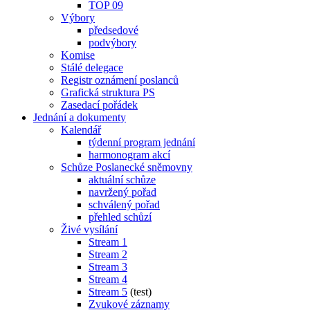
TOP 09
Výbory
předsedové
podvýbory
Komise
Stálé delegace
Registr oznámení poslanců
Grafická struktura PS
Zasedací pořádek
Jednání a dokumenty
Kalendář
týdenní program jednání
harmonogram akcí
Schůze Poslanecké sněmovny
aktuální schůze
navržený pořad
schválený pořad
přehled schůzí
Živé vysílání
Stream 1
Stream 2
Stream 3
Stream 4
Stream 5
(test)
Zvukové záznamy