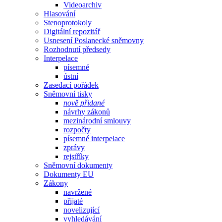
Videoarchiv
Hlasování
Stenoprotokoly
Digitální repozitář
Usnesení Poslanecké sněmovny
Rozhodnutí předsedy
Interpelace
písemné
ústní
Zasedací pořádek
Sněmovní tisky
nově přidané
návrhy zákonů
mezinárodní smlouvy
rozpočty
písemné interpelace
zprávy
rejstříky
Sněmovní dokumenty
Dokumenty EU
Zákony
navržené
přijaté
novelizující
vyhledávání