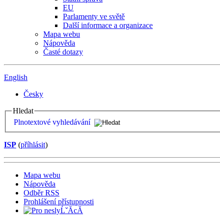
EU
Parlamenty ve světě
Další informace a organizace
Mapa webu
Nápověda
Časté dotazy
English
Česky
Hledat
Plnotextové vyhledávání
ISP
(
příhlásit
)
Mapa webu
Nápověda
Odběr RSS
Prohlášení přístupnosti