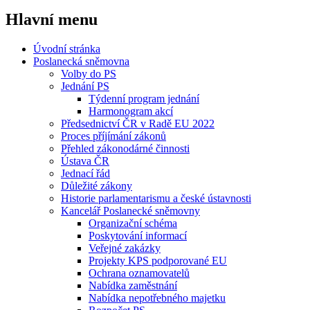
Hlavní menu
Úvodní stránka
Poslanecká sněmovna
Volby do PS
Jednání PS
Týdenní program jednání
Harmonogram akcí
Předsednictví ČR v Radě EU 2022
Proces příjímání zákonů
Přehled zákonodárné činnosti
Ústava ČR
Jednací řád
Důležité zákony
Historie parlamentarismu a české ústavnosti
Kancelář Poslanecké sněmovny
Organizační schéma
Poskytování informací
Veřejné zakázky
Projekty KPS podporované EU
Ochrana oznamovatelů
Nabídka zaměstnání
Nabídka nepotřebného majetku