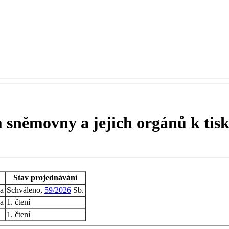
m sněmovny a jejich orgánů k ti
Stav projednávání
a
Schváleno,
59/2026
Sb.
a
1. čtení
1. čtení