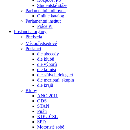
Rozpočet PS
Studentské stáže
Parlamentní knihovna
Online katalog
Parlamentní institut
Práce PI
Poslanci a orgány
Předseda
Místopředsedové
Poslanci
dle abecedy
dle klubů
dle výborů
dle komisí
dle stálých delegací
dle meziparl. skupin
dle krajů
Kluby
ANO 2011
ODS
STAN
Piráti
KDU-ČSL
SPD
Motoristé sobě