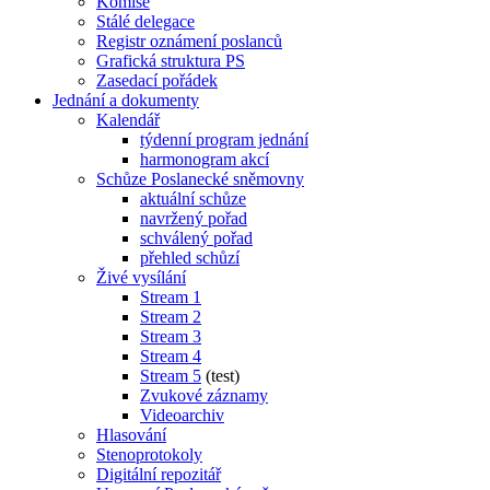
Komise
Stálé delegace
Registr oznámení poslanců
Grafická struktura PS
Zasedací pořádek
Jednání a dokumenty
Kalendář
týdenní program jednání
harmonogram akcí
Schůze Poslanecké sněmovny
aktuální schůze
navržený pořad
schválený pořad
přehled schůzí
Živé vysílání
Stream 1
Stream 2
Stream 3
Stream 4
Stream 5
(test)
Zvukové záznamy
Videoarchiv
Hlasování
Stenoprotokoly
Digitální repozitář