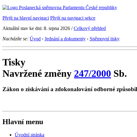
Přejít na hlavní navigaci
Přejít na navigaci sekce
Aktuální stav ke dni: 8. srpna 2026 /
Celkový přehled
Nacházíte se:
Úvod
›
Jednání a dokumenty
›
Sněmovní tisky
Tisky
Navržené změny
247/2000
Sb.
Zákon o získávání a zdokonalování odborné způsobil
Hlavní menu
Úvodní stránka