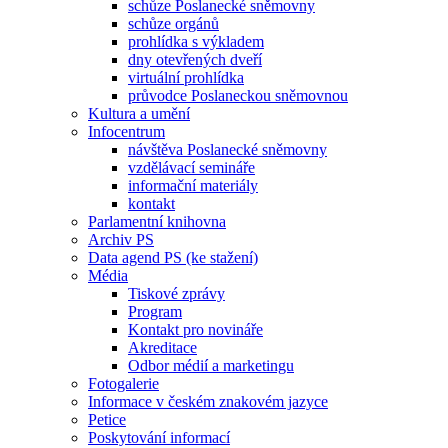
schůze Poslanecké sněmovny
schůze orgánů
prohlídka s výkladem
dny otevřených dveří
virtuální prohlídka
průvodce Poslaneckou sněmovnou
Kultura a umění
Infocentrum
návštěva Poslanecké sněmovny
vzdělávací semináře
informační materiály
kontakt
Parlamentní knihovna
Archiv PS
Data agend PS (ke stažení)
Média
Tiskové zprávy
Program
Kontakt pro novináře
Akreditace
Odbor médií a marketingu
Fotogalerie
Informace v českém znakovém jazyce
Petice
Poskytování informací