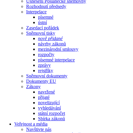
Usnesení Poslanecké sněmovny
Rozhodnutí předsedy
Interpelace
písemné
ústní
Zasedací pořádek
Sněmovní tisky
nově přidané
návrhy zákonů
mezinárodní smlouvy
rozpočty
písemné interpelace
zprávy
rejstříky
Sněmovní dokumenty
Dokumenty EU
Zákony
navržené
přijaté
novelizující
vyhledávání
státní rozpočet
Sbírka zákonů
Veřejnost a média
Navštivte nás