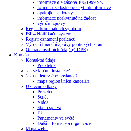
informace dle zákona 106/1999 Sb.
formulář žádosti o poskytnutí informace
opakující se dotazy
informace poskytnuté na žádost
výroční zprávy
Registr komunálních symbolů
ISP – Notifikační systém
Registr oznámení poslanců
Výroční finanční zprávy politických stran
Ochrana osobních údajů (GDPR)
Kontakt
Kontaktní údaje
Podatelna
Jak se k nám dostanete?
Jak najdete svého poslance?
mapa regionálních kanceláří
Užitečné odkazy
Prezident
Senát
Vláda
Státní správa
EU
Parlamenty ve světě
Další informace a organizace
Mapa webu