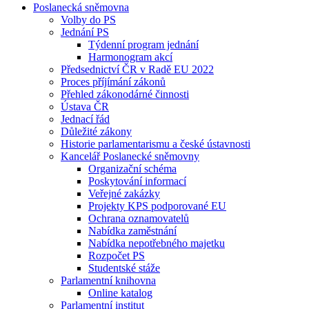
Poslanecká sněmovna
Volby do PS
Jednání PS
Týdenní program jednání
Harmonogram akcí
Předsednictví ČR v Radě EU 2022
Proces příjímání zákonů
Přehled zákonodárné činnosti
Ústava ČR
Jednací řád
Důležité zákony
Historie parlamentarismu a české ústavnosti
Kancelář Poslanecké sněmovny
Organizační schéma
Poskytování informací
Veřejné zakázky
Projekty KPS podporované EU
Ochrana oznamovatelů
Nabídka zaměstnání
Nabídka nepotřebného majetku
Rozpočet PS
Studentské stáže
Parlamentní knihovna
Online katalog
Parlamentní institut