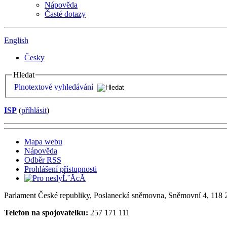
Nápověda
Časté dotazy
English
Česky
Hledat
Plnotextové vyhledávání
ISP
(
příhlásit
)
Mapa webu
Nápověda
Odběr RSS
Prohlášení přístupnosti
Parlament České republiky, Poslanecká sněmovna, Sněmovní 4, 118 2
Telefon na spojovatelku:
257 171 111