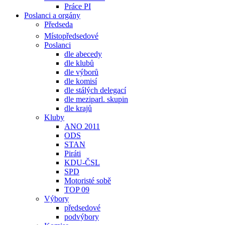
Práce PI
Poslanci a orgány
Předseda
Místopředsedové
Poslanci
dle abecedy
dle klubů
dle výborů
dle komisí
dle stálých delegací
dle meziparl. skupin
dle krajů
Kluby
ANO 2011
ODS
STAN
Piráti
KDU-ČSL
SPD
Motoristé sobě
TOP 09
Výbory
předsedové
podvýbory