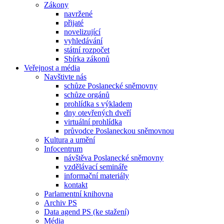
Zákony
navržené
přijaté
novelizující
vyhledávání
státní rozpočet
Sbírka zákonů
Veřejnost a média
Navštivte nás
schůze Poslanecké sněmovny
schůze orgánů
prohlídka s výkladem
dny otevřených dveří
virtuální prohlídka
průvodce Poslaneckou sněmovnou
Kultura a umění
Infocentrum
návštěva Poslanecké sněmovny
vzdělávací semináře
informační materiály
kontakt
Parlamentní knihovna
Archiv PS
Data agend PS (ke stažení)
Média