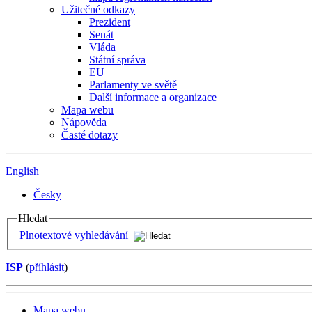
Užitečné odkazy
Prezident
Senát
Vláda
Státní správa
EU
Parlamenty ve světě
Další informace a organizace
Mapa webu
Nápověda
Časté dotazy
English
Česky
Hledat
Plnotextové vyhledávání
ISP
(
příhlásit
)
Mapa webu