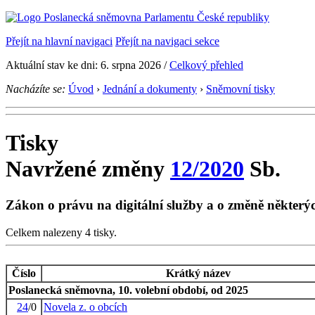
Přejít na hlavní navigaci
Přejít na navigaci sekce
Aktuální stav ke dni: 6. srpna 2026 /
Celkový přehled
Nacházíte se:
Úvod
›
Jednání a dokumenty
›
Sněmovní tisky
Tisky
Navržené změny
12/2020
Sb.
Zákon o právu na digitální služby a o změně někter
Celkem nalezeny 4 tisky.
Číslo
Krátký název
Poslanecká sněmovna, 10. volební období, od 2025
24
/0
Novela z. o obcích