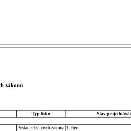
ých zákonů
Typ tisku
Stav projednává
Poslanecký návrh zákona
1. čtení