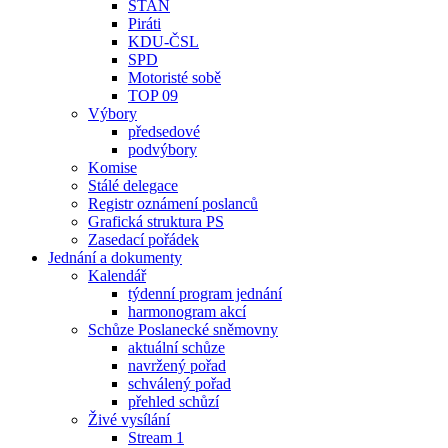
STAN
Piráti
KDU-ČSL
SPD
Motoristé sobě
TOP 09
Výbory
předsedové
podvýbory
Komise
Stálé delegace
Registr oznámení poslanců
Grafická struktura PS
Zasedací pořádek
Jednání a dokumenty
Kalendář
týdenní program jednání
harmonogram akcí
Schůze Poslanecké sněmovny
aktuální schůze
navržený pořad
schválený pořad
přehled schůzí
Živé vysílání
Stream 1