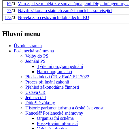
65
/0
Vl.n.z.,kt.se m.někt.z v souv.s úpr.agend Dig.a inf.agentury 
77
/0
Návrh zákona o státních zaměstnancích - související
172
/0
Novela z. o cestovních dokladech - EU
Hlavní menu
Úvodní stránka
Poslanecká sněmovna
Volby do PS
Jednání PS
Týdenní program jednání
Harmonogram akcí
Předsednictví ČR v Radě EU 2022
Proces příjímání zákonů
Přehled zákonodárné činnosti
Ústava ČR
Jednací řád
Důležité zákony
Historie parlamentarismu a české ústavnosti
Kancelář Poslanecké sněmovny
Organizační schéma
Poskytování informací
Veřejné zakázky