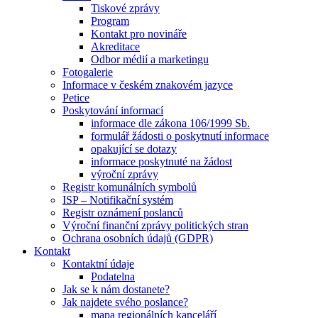
Tiskové zprávy
Program
Kontakt pro novináře
Akreditace
Odbor médií a marketingu
Fotogalerie
Informace v českém znakovém jazyce
Petice
Poskytování informací
informace dle zákona 106/1999 Sb.
formulář žádosti o poskytnutí informace
opakující se dotazy
informace poskytnuté na žádost
výroční zprávy
Registr komunálních symbolů
ISP – Notifikační systém
Registr oznámení poslanců
Výroční finanční zprávy politických stran
Ochrana osobních údajů (GDPR)
Kontakt
Kontaktní údaje
Podatelna
Jak se k nám dostanete?
Jak najdete svého poslance?
mapa regionálních kanceláří