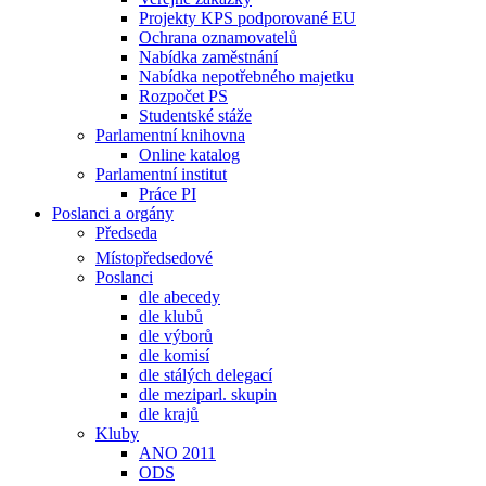
Projekty KPS podporované EU
Ochrana oznamovatelů
Nabídka zaměstnání
Nabídka nepotřebného majetku
Rozpočet PS
Studentské stáže
Parlamentní knihovna
Online katalog
Parlamentní institut
Práce PI
Poslanci a orgány
Předseda
Místopředsedové
Poslanci
dle abecedy
dle klubů
dle výborů
dle komisí
dle stálých delegací
dle meziparl. skupin
dle krajů
Kluby
ANO 2011
ODS