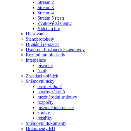
Stream 2
Stream 3
Stream 4
Stream 5
(test)
Zvukové záznamy
Videoarchiv
Hlasování
Stenoprotokoly
Digitální repozitář
Usnesení Poslanecké sněmovny
Rozhodnutí předsedy
Interpelace
písemné
ústní
Zasedací pořádek
Sněmovní tisky
nově přidané
návrhy zákonů
mezinárodní smlouvy
rozpočty
písemné interpelace
zprávy
rejstříky
Sněmovní dokumenty
Dokumenty EU