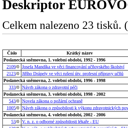
Deskriptor EUROVOCu
Celkem nalezeno 23 tisků. (1
Číslo
Krátký název
Poslanecká sněmovna, 1. volební období, 1992 - 1996
2109
/0
Josefa Mandíka ve věci financování učňovského školství
2123
/0
Jiřího Drápely ve věci rušení útv. profesní přípravy učňů
Poslanecká sněmovna, 2. volební období, 1996 - 1998
333
/0
Návrh zákona o zdravotní péči
Poslanecká sněmovna, 3. volební období, 1998 - 2002
543
/0
Novela zákona o požární ochraně
1005
/0
Návrh zákona o způsobilosti k výkonu zdravotnických pov
Poslanecká sněmovna, 4. volební období, 2002 - 2006
53
/0
V. n. z. o odborné způsobilosti lékaře - EU