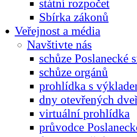
státní rozpočet
Sbírka zákonů
Veřejnost a média
Navštivte nás
schůze Poslanecké
schůze orgánů
prohlídka s výklad
dny otevřených dveř
virtuální prohlídka
průvodce Poslanec