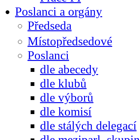
Poslanci a orgány
Předseda
Místopředsedové
Poslanci
dle abecedy
dle klubů
dle výborů
dle komisí
dle stálých delegací
dle meziparl. skupin