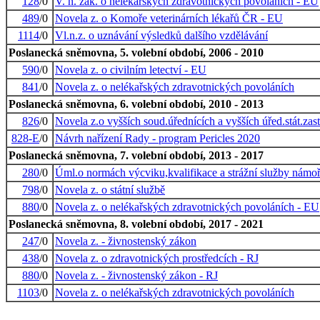
128
/0
V. n. zák. o nelékařských zdravotnických povoláních - EU
489
/0
Novela z. o Komoře veterinárních lékařů ČR - EU
1114
/0
Vl.n.z. o uznávání výsledků dalšího vzdělávání
Poslanecká sněmovna, 5. volební období, 2006 - 2010
590
/0
Novela z. o civilním letectví - EU
841
/0
Novela z. o nelékařských zdravotnických povoláních
Poslanecká sněmovna, 6. volební období, 2010 - 2013
826
/0
Novela z.o vyšších soud.úřednících a vyšších úřed.stát.zast
828-E
/0
Návrh nařízení Rady - program Pericles 2020
Poslanecká sněmovna, 7. volební období, 2013 - 2017
280
/0
Úml.o normách výcviku,kvalifikace a strážní služby námo
798
/0
Novela z. o státní službě
880
/0
Novela z. o nelékařských zdravotnických povoláních - EU
Poslanecká sněmovna, 8. volební období, 2017 - 2021
247
/0
Novela z. - živnostenský zákon
438
/0
Novela z. o zdravotnických prostředcích - RJ
880
/0
Novela z. - živnostenský zákon - RJ
1103
/0
Novela z. o nelékařských zdravotnických povoláních