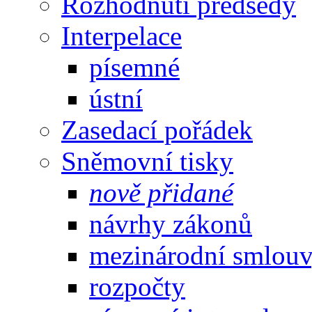
Rozhodnutí předsedy
Interpelace
písemné
ústní
Zasedací pořádek
Sněmovní tisky
nově přidané
návrhy zákonů
mezinárodní smlou
rozpočty