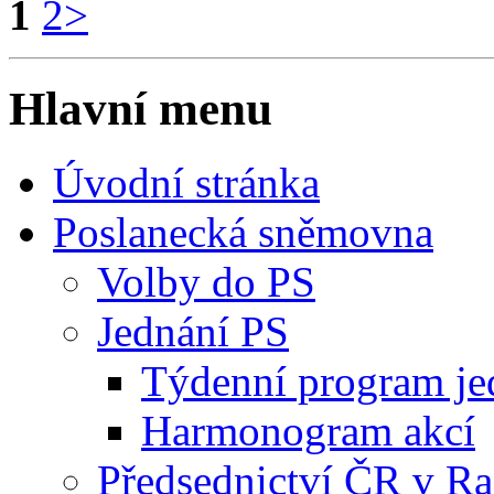
1
2
>
Hlavní menu
Úvodní stránka
Poslanecká sněmovna
Volby do PS
Jednání PS
Týdenní program je
Harmonogram akcí
Předsednictví ČR v R