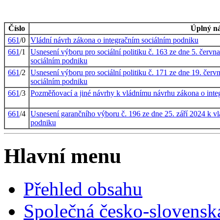
Číslo
Úplný n
661
/0
Vládní návrh zákona o integračním sociálním podniku
661
/1
Usnesení výboru pro sociální politiku č. 163 ze dne 5. červ
sociálním podniku
661
/2
Usnesení výboru pro sociální politiku č. 171 ze dne 19. čer
sociálním podniku
661
/3
Pozměňovací a jiné návrhy k vládnímu návrhu zákona o inte
661
/4
Usnesení garančního výboru č. 196 ze dne 25. září 2024 k v
podniku
Hlavní menu
Přehled obsahu
Společná česko-slovensk