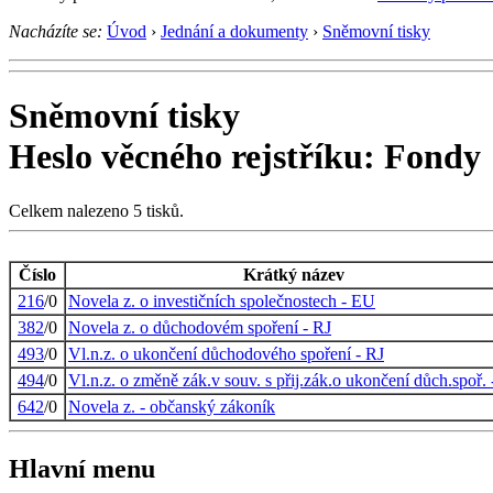
Nacházíte se:
Úvod
›
Jednání a dokumenty
›
Sněmovní tisky
Sněmovní tisky
Heslo věcného rejstříku: Fondy
Celkem nalezeno 5 tisků.
Číslo
Krátký název
216
/0
Novela z. o investičních společnostech - EU
382
/0
Novela z. o důchodovém spoření - RJ
493
/0
Vl.n.z. o ukončení důchodového spoření - RJ
494
/0
Vl.n.z. o změně zák.v souv. s přij.zák.o ukončení důch.spoř. 
642
/0
Novela z. - občanský zákoník
Hlavní menu