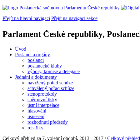
Přejít na hlavní navigaci
Přejít na navigaci sekce
Parlament České republiky, Poslane
Úvod
Poslanci a orgány
poslanci
poslanecké kluby
výbory, komise a delegace
Jednání a dokumenty
navržený pořad schůze
schválený pořad schůze
stenoprotokoly
sněmovní tisky
ústní interpelace
hlasování
usnesení
rozhodnutí předsedy
rejstříky
Celkový přehled za 7. volební období, 2013 - 2017 /
Celkový přehled