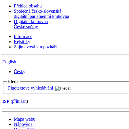
Přehled obsahu
Společná česko-slovenská
digitální parlamentní knihovna
Digitální knihovna
České sněmy
Informace
Rejstříky
Zajímavosti v repozitáři
English
Česky
Hledat
Plnotextové vyhledávání
ISP
(
příhlásit
)
Mapa webu
Nápověda