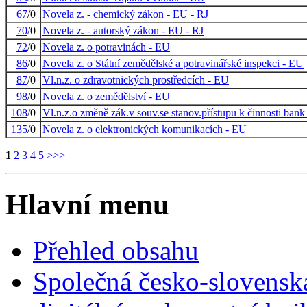
67
/0
Novela z. - chemický zákon - EU - RJ
70
/0
Novela z. - autorský zákon - EU - RJ
72
/0
Novela z. o potravinách - EU
86
/0
Novela z. o Státní zemědělské a potravinářské inspekci - EU
87
/0
Vl.n.z. o zdravotnických prostředcích - EU
98
/0
Novela z. o zemědělství - EU
108
/0
Vl.n.z.o změně zák.v souv.se stanov.přístupu k činnosti bank
135
/0
Novela z. o elektronických komunikacích - EU
1
2
3
4
5
>
>>
Hlavní menu
Přehled obsahu
Společná česko-slovensk