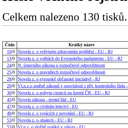
Celkem nalezeno 130 tisků. 
Číslo
Krátký název
10
/0
Novela z. o veřejném zdravotním pojištění - EU - RJ
13
/0
Novela z. o volbách do Evropského parlamentu - EU - RJ
24
/0
N. ústavního zákona o rozpočtové odpovědnosti
25
/0
Novela z. o pravidlech rozpočtové odpovědnosti
28
/0
Novela z. o evropské občanské iniciativě - RJ
29
/0
Vl.n.z.o změně zákonů v souvislosti s přij. kontrolního řádu 
30
/0
Novela z. o pobytu cizinců na území ČR - EU - RJ
45
/0
Novela zákona - trestní řád - EU
47
/0
Novela z. o civilním letectví - EU
49
/0
Novela z. o vojácích z povolání - EU - RJ
53
/0
Novela z. o obalech - EU - RJ
55
/0
Vl.n.z. o službě vojáků v záloze - EU