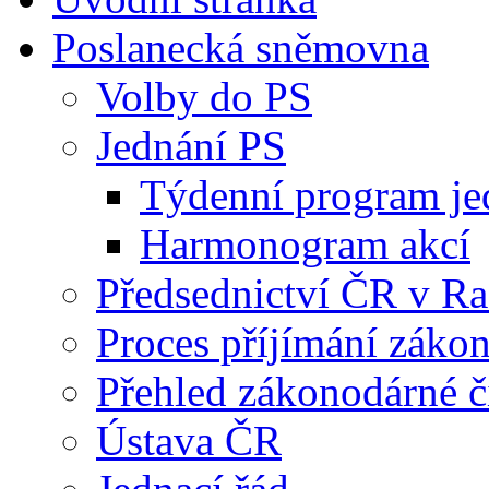
Poslanecká sněmovna
Volby do PS
Jednání PS
Týdenní program je
Harmonogram akcí
Předsednictví ČR v R
Proces příjímání záko
Přehled zákonodárné č
Ústava ČR