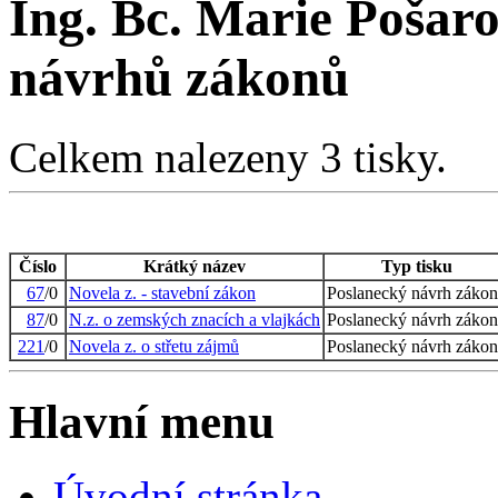
Ing. Bc. Marie Pošar
návrhů zákonů
Celkem nalezeny 3 tisky.
Číslo
Krátký název
Typ tisku
67
/0
Novela z. - stavební zákon
Poslanecký návrh zákon
87
/0
N.z. o zemských znacích a vlajkách
Poslanecký návrh zákon
221
/0
Novela z. o střetu zájmů
Poslanecký návrh zákon
Hlavní menu
Úvodní stránka