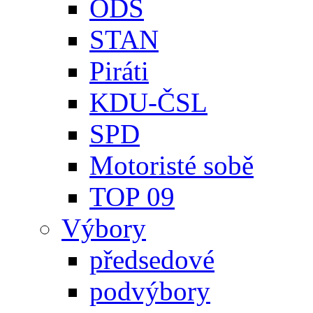
ODS
STAN
Piráti
KDU-ČSL
SPD
Motoristé sobě
TOP 09
Výbory
předsedové
podvýbory