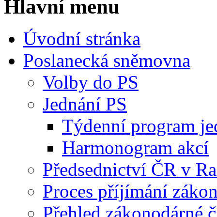
Hlavní menu
Úvodní stránka
Poslanecká sněmovna
Volby do PS
Jednání PS
Týdenní program je
Harmonogram akcí
Předsednictví ČR v R
Proces příjímání záko
Přehled zákonodárné č