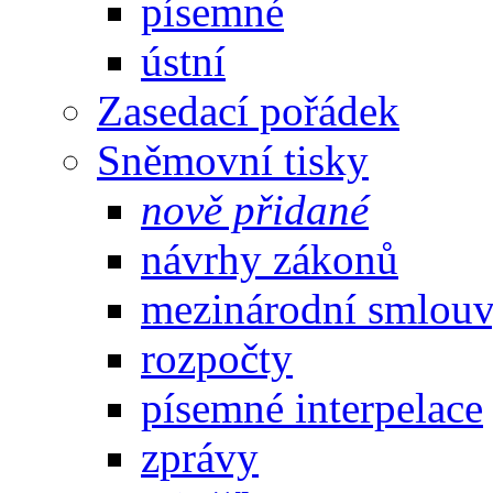
písemné
ústní
Zasedací pořádek
Sněmovní tisky
nově přidané
návrhy zákonů
mezinárodní smlou
rozpočty
písemné interpelace
zprávy