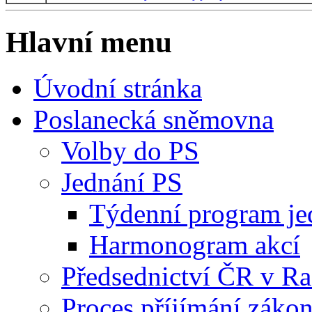
Hlavní menu
Úvodní stránka
Poslanecká sněmovna
Volby do PS
Jednání PS
Týdenní program je
Harmonogram akcí
Předsednictví ČR v R
Proces příjímání záko